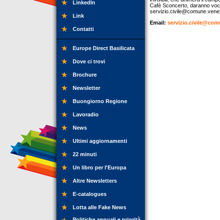
LinkedIn
Cafè Sconcerto, daranno voce a
servizio.civile@comune.venez
Link
Email:
servizio.civile@com
Contatti
Europe Direct Basilicata
Dove ci trovi
Brochure
Newsletter
Buongiorno Regione
Lavoradio
News
Ultimi aggiornamenti
22 minuti
Un libro per l'Europa
Altre Newsletters
E-catalogues
Lotta alle Fake News
Politiche annuali e priorità