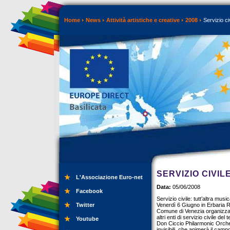
Home
News
Attività artistiche e creative
2008
Servizio civ
SERVIZIO CIVIL
L'Associazione Euro-net
Data:
05/06/2008
Facebook
Servizio civile: tutt’altra musi
Twitter
Venerdì 6 Giugno in Erbaria Ria
Comune di Venezia organizza l’
altri enti di servizio civile del
Youtube
Don Ciccio Philarmonic Orches
invisibili, che animerà il cam