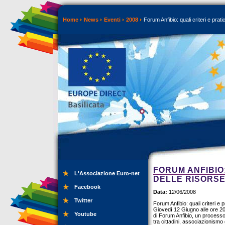
Home
News
Eventi
2008
Forum Anfibio: quali criteri e prat
FORUM ANFIBIO:
L'Associazione Euro-net
DELLE RISORS
Facebook
Data:
12/06/2008
Twitter
Forum Anfibio: quali criteri e 
Giovedì 12 Giugno alle ore 20.
Youtube
di Forum Anfibio, un processo 
tra cittadini, associazionismo