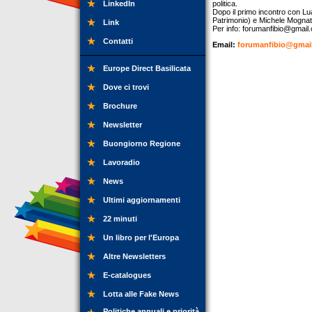
LinkedIn
politica.
Dopo il primo incontro con L
Patrimonio) e Michele Mognato 
Link
Per info:
forumanfibio@gmail
Contatti
Email:
forumanfibio@gmai
Europe Direct Basilicata
Dove ci trovi
Brochure
Newsletter
Buongiorno Regione
Lavoradio
News
Ultimi aggiornamenti
22 minuti
Un libro per l'Europa
Altre Newsletters
E-catalogues
Lotta alle Fake News
Politiche annuali e priorità