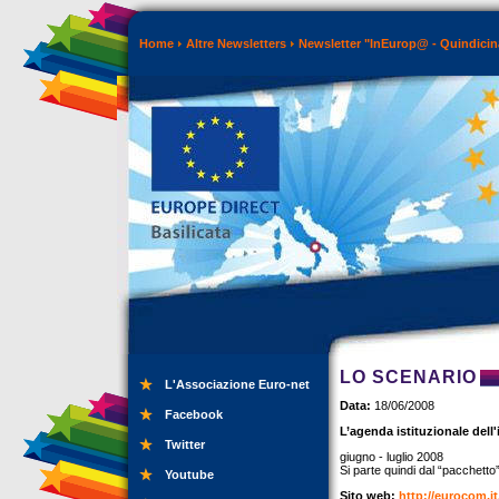
Home
Altre Newsletters
Newsletter "InEurop@ - Quindicin
LO SCENARIO
L'Associazione Euro-net
Data:
18/06/2008
Facebook
L’agenda istituzionale del
Twitter
giugno - luglio 2008
Si parte quindi dal “pacchetto
Youtube
Sito web:
http://eurocom.it