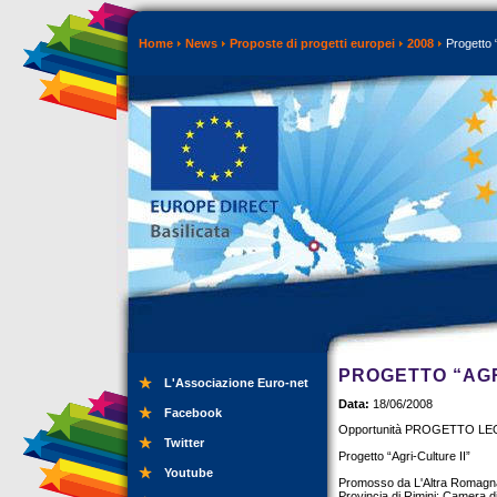
Home
News
Proposte di progetti europei
2008
Progetto “
PROGETTO “AGR
L'Associazione Euro-net
Data:
18/06/2008
Facebook
Opportunità PROGETTO L
Twitter
Progetto “Agri-Culture II”
Youtube
Promosso da L'Altra Romagna 
Provincia di Rimini; Camera