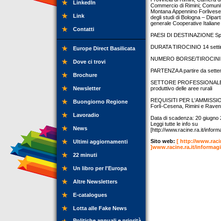
LinkedIn
Commercio di Rimini; Comun
Montana Appennino Forlivese
Link
degli studi di Bologna – Dipar
generale Cooperative Italiane
Contatti
PAESI DI DESTINAZIONE Spag
DURATA TIROCINIO 14 sett
Europe Direct Basilicata
NUMERO BORSE/TIROCINI 
Dove ci trovi
PARTENZA A partire da sett
Brochure
SETTORE PROFESSIONALE Valor
Newsletter
produttivo delle aree rurali
REQUISITI PER L'AMMISSIONE I
Buongiorno Regione
Forlì-Cesena, Rimini e Rave
Lavoradio
Data di scadenza: 20 giugno 
Leggi tutte le info su
News
[http://www.racine.ra.it/info
Sito web:
[ http://www.rac
Ultimi aggiornamenti
]www.racine.ra.it/informa
22 minuti
Un libro per l'Europa
Altre Newsletters
E-catalogues
Lotta alle Fake News
Politiche annuali e priorità