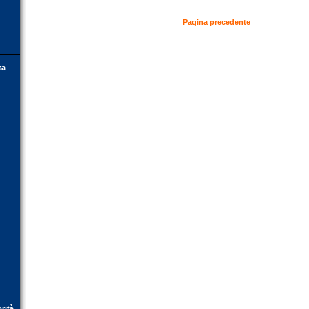
Pagina precedente
ta
orità