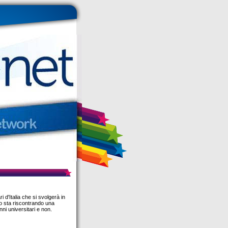
i d'Italia che si svolgerà in
o sta riscontrando una
nni universitari e non.