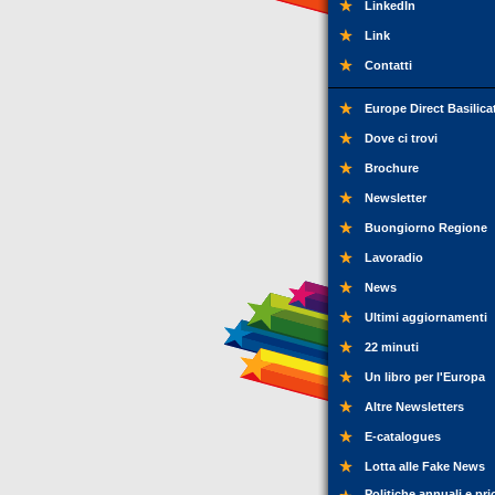
LinkedIn
Link
Contatti
Europe Direct Basilica
Dove ci trovi
Brochure
Newsletter
Buongiorno Regione
Lavoradio
News
Ultimi aggiornamenti
22 minuti
Un libro per l'Europa
Altre Newsletters
E-catalogues
Lotta alle Fake News
Politiche annuali e pri