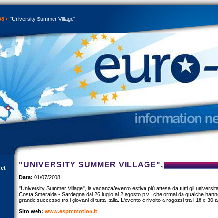
08
"University Summer Village",
"UNIVERSITY SUMMER VILLAGE",
net
Data:
01/07/2008
"University Summer Village", la vacanza/evento estiva più attesa da tutti gli universitar
Costa Smeralda - Sardegna dal 26 luglio al 2 agosto p.v., che ormai da qualche hann
grande successo tra i giovani di tutta Italia. L'evento è rivolto a ragazzi tra i 18 e 30 a
Sito web:
www.espromotion.it