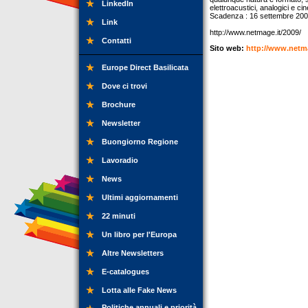
LinkedIn
elettroacustici, analogici e ci
Scadenza : 16 settembre 20
Link
http://www.netmage.it/2009/
Contatti
Sito web:
http://www.netma
Europe Direct Basilicata
Dove ci trovi
Brochure
Newsletter
Buongiorno Regione
Lavoradio
News
Ultimi aggiornamenti
22 minuti
Un libro per l'Europa
Altre Newsletters
E-catalogues
Lotta alle Fake News
Politiche annuali e priorità