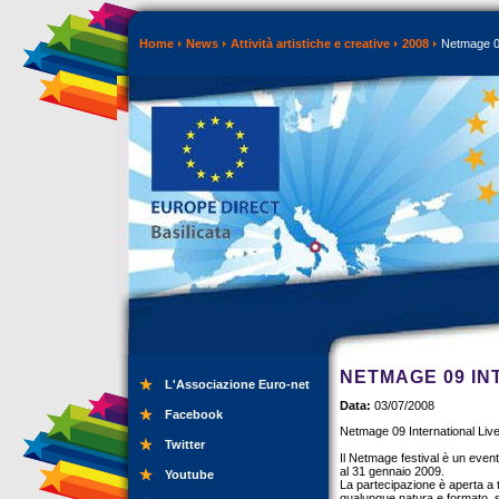
Home
News
Attività artistiche e creative
2008
Netmage 09 
NETMAGE 09 IN
L'Associazione Euro-net
Data:
03/07/2008
Facebook
Netmage 09 International Liv
Twitter
Il Netmage festival è un evento
al 31 gennaio 2009.
Youtube
La partecipazione è aperta a t
qualunque natura e formato, so