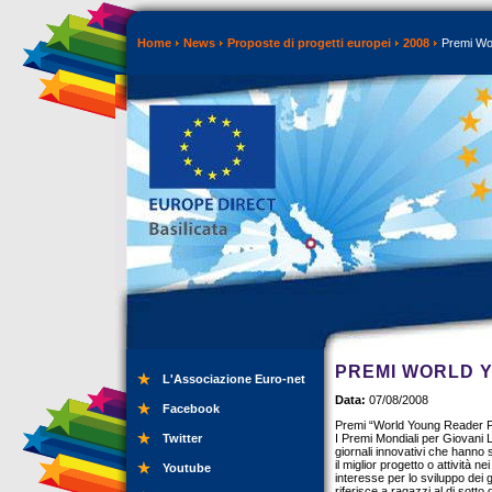
Home
News
Proposte di progetti europei
2008
Premi Wor
PREMI WORLD 
L'Associazione Euro-net
Data:
07/08/2008
Facebook
Premi “World Young Reader P
Twitter
I Premi Mondiali per Giovani 
giornali innovativi che hanno 
il miglior progetto o attività n
Youtube
interesse per lo sviluppo dei g
riferisce a ragazzi al di sotto