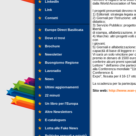
LinkedIn
dalla World Association of 
Link
I progetti presentati devono r
1) Editoriali: strategia legata 
Contatti
2) Giornali per l’Istruzione: u
didattico;
3) Servizio Pubblico: progetto 
libertà
Europe Direct Basilicata
di stampa, alfabetizzazione, i
4) Marchio: altri progetti volti
Dove ci trovi
con
i giovani;
Brochure
5) Giornali e alfabetizzazione
capacità di base di leggere e 
Newsletter
Vi sarà un solo vincitore per 
premio in denaro di 1500 euro.
conferire alcuni premi special
Buongiorno Regione
Lettore “ dell’anno che parte
alla Conferenza mondiale "11
Lavoradio
Conference &
Expo”, fissata per il 16-17 o
News
La scadenza per la partecipaz
Ultimi aggiornamenti
Sito web:
http://www.wan-p
22 minuti
Un libro per l'Europa
Altre Newsletters
E-catalogues
Lotta alle Fake News
Politiche annuali e priorità