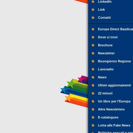
LinkedIn
Link
Contatti
Europe Direct Basilica
Dove ci trovi
Brochure
Newsletter
Buongiorno Regione
Lavoradio
News
Ultimi aggiornamenti
22 minuti
Un libro per l'Europa
Altre Newsletters
E-catalogues
Lotta alle Fake News
Politiche annuali e pri