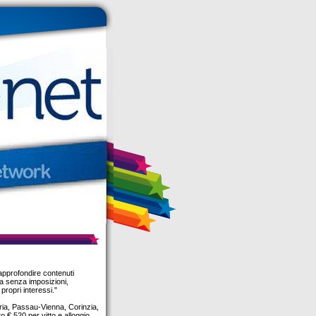
 approfondire contenuti
nza senza imposizioni,
propri interessi."
ria, Passau-Vienna, Corinzia,
 € 520 per vitto e alloggio,