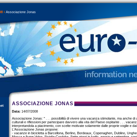
08
Associazione Jonas
ASSOCIAZIONE JONAS
net
Data:
14/07/2008
Associazione Jonas: " . . . possibilità di vivere una vacanza stimolante, ma anche di
culturali e riflessioni per partecipare davvero alla vita del Paese ospitante . . . vaca
interpretandola a piacimento, con scelte motivate solamente dalle proprie voglie e dai 
L'Associazione Jonas propone:
- vacanze in bicicletta a Barcellona, Berlino, Bordeaux, Copenaghen, Dublino, Unghe
Mosca e fiume Volga, Siviglia-Cordoba. Sette giorni in luglio, agosto e settembre, costo