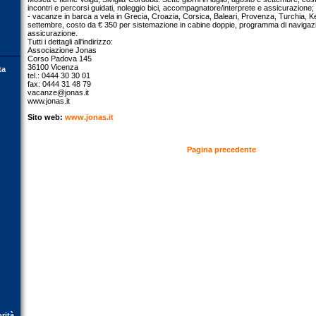
incontri e percorsi guidati, noleggio bici, accompagnatore/interprete e assicurazione;
- vacanze in barca a vela in Grecia, Croazia, Corsica, Baleari, Provenza, Turchia, Ke
settembre, costo da € 350 per sistemazione in cabine doppie, programma di navigazi
assicurazione.
Tutti i dettagli all'indirizzo:
Associazione Jonas
Corso Padova 145
36100 Vicenza
ta
tel.: 0444 30 30 01
fax: 0444 31 48 79
vacanze@jonas.it
www.jonas.it
Sito web:
www.jonas.it
Pagina precedente
orità