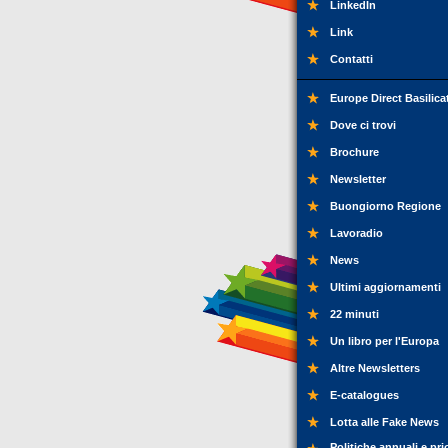
LinkedIn
Link
Contatti
Europe Direct Basilica
Dove ci trovi
Brochure
Newsletter
Buongiorno Regione
Lavoradio
News
Ultimi aggiornamenti
22 minuti
Un libro per l'Europa
Altre Newsletters
E-catalogues
Lotta alle Fake News
Politiche annuali e pri