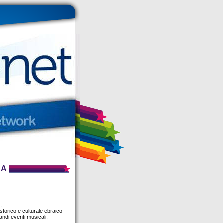
CA
.
 storico e culturale ebraico
andi eventi musicali.