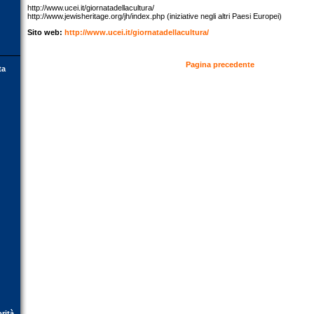
http://www.ucei.it/giornatadellacultura/
http://www.jewisheritage.org/jh/index.php (iniziative negli altri Paesi Europei)
Sito web:
http://www.ucei.it/giornatadellacultura/
Pagina precedente
ta
orità