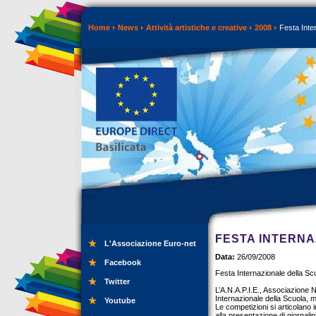
Home
News
Attività artistiche e creative
2008
Festa Inter
FESTA INTERNA
L'Associazione Euro-net
Data:
26/09/2008
Facebook
Festa Internazionale della Sc
Twitter
L’A.N.A.P.I.E., Associazione N
Internazionale della Scuola, m
Youtube
Le competizioni si articolano 
alla presentazione di giornalini