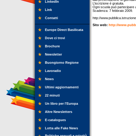
LinkedIn
L’iscrizione è gratuita.
Ogni scuola può partecipare a 
Link
Scadenza: 7 febbraio 2009.
Contatti
http://www.pubblica.istruzion
Sito web:
http://www.pubbl
Europe Direct Basilicata
Dove ci trovi
Brochure
Newsletter
Buongiorno Regione
Lavoradio
News
Ultimi aggiornamenti
22 minuti
Un libro per l'Europa
Altre Newsletters
E-catalogues
Lotta alle Fake News
Politiche annuali e priorità