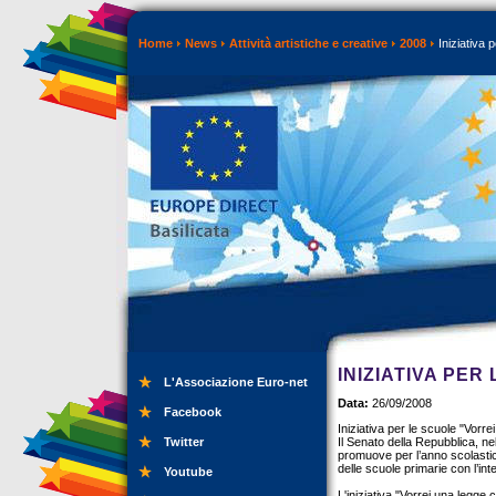
Home
News
Attività artistiche e creative
2008
Iniziativa 
INIZIATIVA PE
L'Associazione Euro-net
Data:
26/09/2008
Facebook
Iniziativa per le scuole "Vorr
Twitter
Il Senato della Repubblica, nel
promuove per l’anno scolastic
delle scuole primarie con l’inte
Youtube
L'iniziativa "Vorrei una legge c