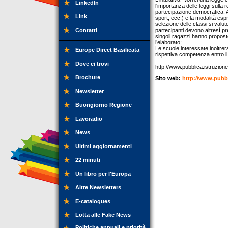
LinkedIn
l'importanza delle leggi sulla r
partecipazione democratica. A t
Link
sport, ecc.) e la modalità espr
selezione delle classi si valut
Contatti
partecipanti devono altresì pre
singoli ragazzi hanno propost
l’elaborato;
Le scuole interessate inoltrer
Europe Direct Basilicata
rispettiva competenza entro 
Dove ci trovi
http://www.pubblica.istruzion
Brochure
Sito web:
http://www.pubbl
Newsletter
Buongiorno Regione
Lavoradio
News
Ultimi aggiornamenti
22 minuti
Un libro per l'Europa
Altre Newsletters
E-catalogues
Lotta alle Fake News
Politiche annuali e priorità