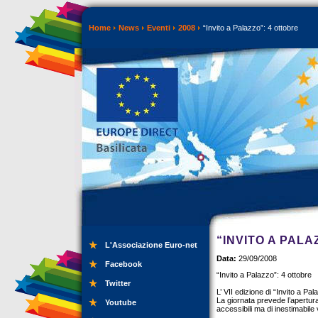
Home
News
Eventi
2008
“Invito a Palazzo”: 4 ottobre
“INVITO A PALA
L'Associazione Euro-net
Data:
29/09/2008
Facebook
“Invito a Palazzo”: 4 ottobre
Twitter
L’ VII edizione di “Invito a Pal
La giornata prevede l’apertura
Youtube
accessibili ma di inestimabile 