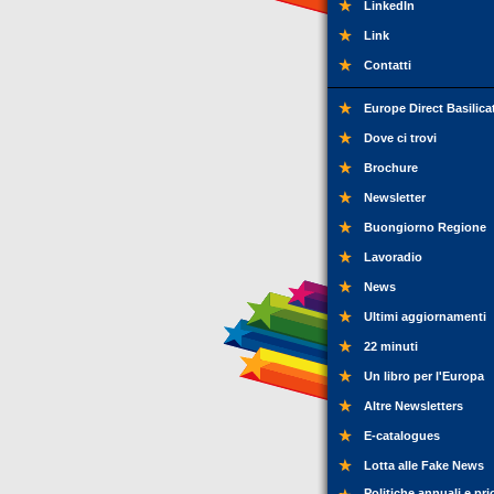
LinkedIn
Link
Contatti
Europe Direct Basilica
Dove ci trovi
Brochure
Newsletter
Buongiorno Regione
Lavoradio
News
Ultimi aggiornamenti
22 minuti
Un libro per l'Europa
Altre Newsletters
E-catalogues
Lotta alle Fake News
Politiche annuali e pri