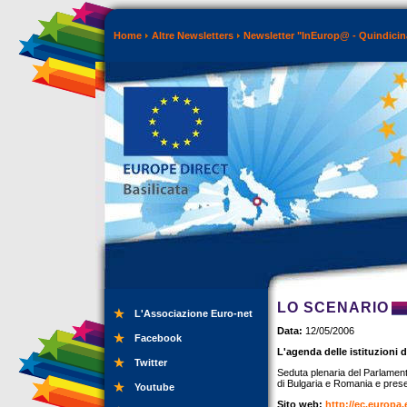
Home
Altre Newsletters
Newsletter "InEurop@ - Quindicin
LO SCENARIO
L'Associazione Euro-net
Data:
12/05/2006
Facebook
L'agenda delle istituzioni 
Twitter
Seduta plenaria del Parlament
di Bulgaria e Romania e presen
Youtube
Sito web:
http://ec.europa.