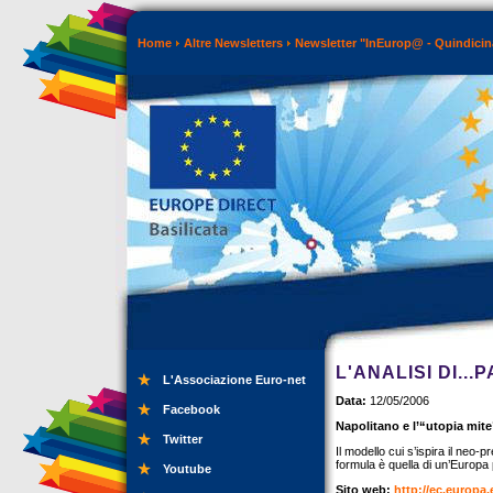
Home
Altre Newsletters
Newsletter "InEurop@ - Quindicin
L'ANALISI DI..
L'Associazione Euro-net
Data:
12/05/2006
Facebook
Napolitano e l’“utopia mite
Twitter
Il modello cui s’ispira il neo
formula è quella di un’Europa p
Youtube
Sito web:
http://ec.europa.