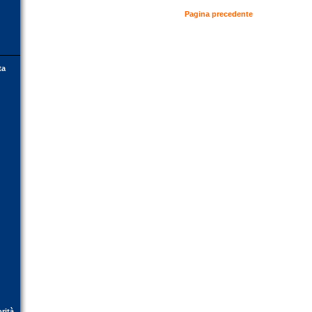
Pagina precedente
ta
orità