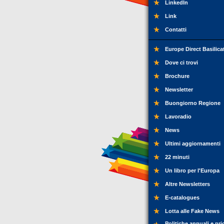
LinkedIn
Link
Contatti
Europe Direct Basilica
Dove ci trovi
Brochure
Newsletter
Buongiorno Regione
Lavoradio
News
Ultimi aggiornamenti
22 minuti
Un libro per l'Europa
Altre Newsletters
E-catalogues
Lotta alle Fake News
Politiche annuali e pri