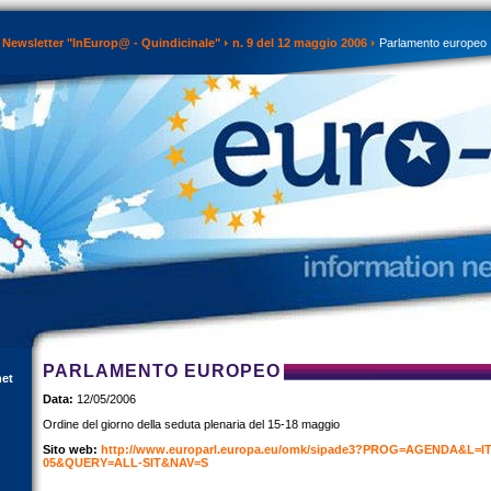
Newsletter "InEurop@ - Quindicinale"
n. 9 del 12 maggio 2006
Parlamento europeo
PARLAMENTO EUROPEO
net
Data:
12/05/2006
Ordine del giorno della seduta plenaria del 15-18 maggio
Sito web:
http://www.europarl.europa.eu/omk/sipade3?PROG=AGENDA&L=I
05&QUERY=ALL-SIT&NAV=S