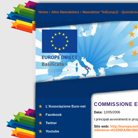
Home
Altre Newsletters
Newsletter "InEurop@ - Quindicin
COMMISSIONE 
L'Associazione Euro-net
Data:
12/05/2006
Facebook
I principali avvenimenti in pr
Twitter
Sito web:
http://europa.eu
reference=AGENDA/06/18
Youtube