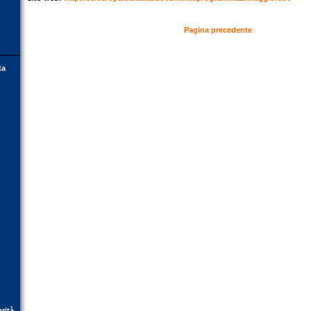
Pagina precedente
ta
orità