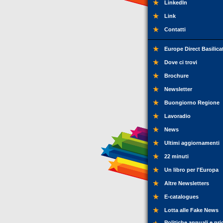
LinkedIn
Link
Contatti
Europe Direct Basilica
Dove ci trovi
Brochure
Newsletter
Buongiorno Regione
Lavoradio
News
Ultimi aggiornamenti
22 minuti
Un libro per l'Europa
Altre Newsletters
E-catalogues
Lotta alle Fake News
Politiche annuali e pri