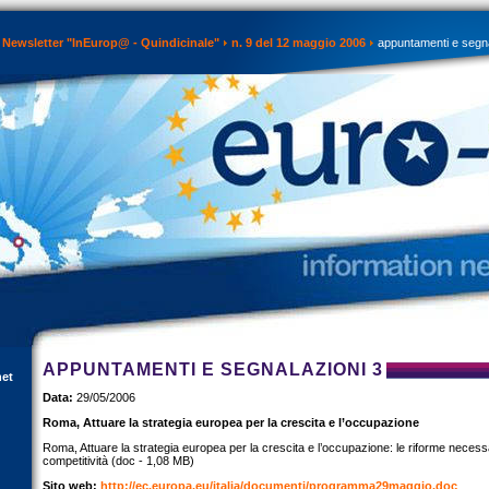
Newsletter "InEurop@ - Quindicinale"
n. 9 del 12 maggio 2006
appuntamenti e segna
APPUNTAMENTI E SEGNALAZIONI 3
net
Data:
29/05/2006
Roma, Attuare la strategia europea per la crescita e l’occupazione
Roma, Attuare la strategia europea per la crescita e l’occupazione: le riforme necessar
competitività (doc - 1,08 MB)
Sito web:
http://ec.europa.eu/italia/documenti/programma29maggio.doc