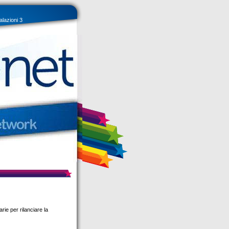
lazioni 3
ie per rilanciare la