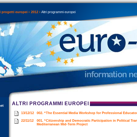
 progetti europei
2012
Altri programmi europei
ALTRI PROGRAMMI EUROPEI
net
13/12/12
002. “The Essential Media Workshop for Professional Educator
22/11/12
001. “Citizenship and Democratic Participation in Political Tra
Mediterranean Mid-Term Project