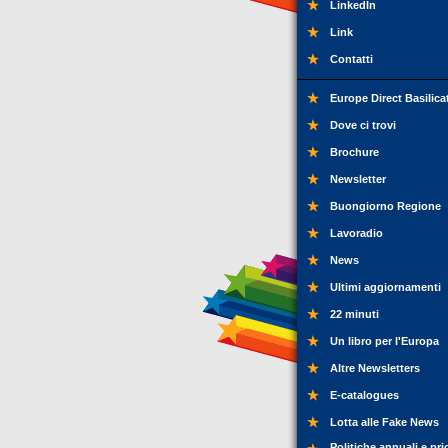
LinkedIn
Link
Contatti
Europe Direct Basilica
Dove ci trovi
Brochure
Newsletter
Buongiorno Regione
Lavoradio
News
Ultimi aggiornamenti
22 minuti
Un libro per l'Europa
Altre Newsletters
E-catalogues
Lotta alle Fake News
Politiche annuali e pri