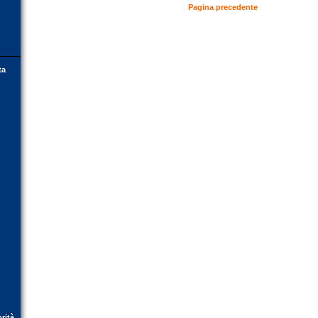
Pagina precedente
ta
orità