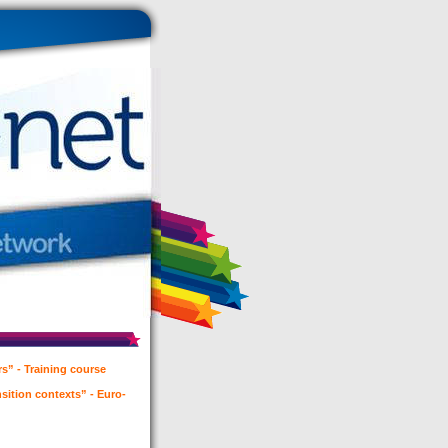
s” - Training course
nsition contexts” - Euro-