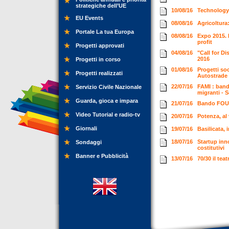
strategiche dell’UE
10/08/16
Technologyb
EU Events
08/08/16
Agricoltura
Portale La tua Europa
08/08/16
Expo 2015. F
profit
Progetti approvati
04/08/16
"Call for D
2016
Progetti in corso
01/08/16
Progetti soc
Progetti realizzati
Autostrade 
22/07/16
FAMI : band
Servizio Civile Nazionale
migranti - 
Guarda, gioca e impara
21/07/16
Bando FOUN
Video Tutorial e radio-tv
20/07/16
Potenza, al
Giornali
19/07/16
Basilicata, 
18/07/16
Startup inno
Sondaggi
costitutivi
Banner e Pubblicità
13/07/16
70/30 il tea