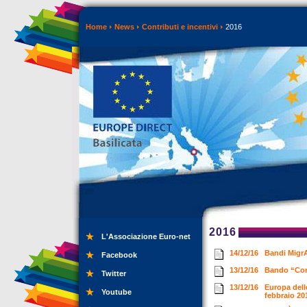
Home
News
Contributi e incentivi
2016
2016
L'Associazione Euro-net
14/12/16
Bandi MigrA
Facebook
13/12/16
Bando “Con
Twitter
13/12/16
Europa delle
Youtube
febbraio 2