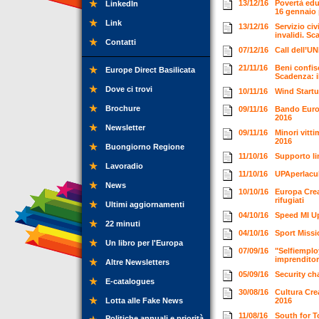
13/12/16
Povertà edu
LinkedIn
16 gennaio 
Link
13/12/16
Servizio ci
invalidi. S
Contatti
07/12/16
Call dell’U
21/11/16
Beni confis
Europe Direct Basilicata
Scadenza: i
Dove ci trovi
10/11/16
Wind Start
Brochure
09/11/16
Bando Europ
2016
Newsletter
09/11/16
Minori vitt
2016
Buongiorno Regione
11/10/16
Supporto li
Lavoradio
11/10/16
UPAperlacult
News
10/10/16
Europa Creat
rifugiati
Ultimi aggiornamenti
04/10/16
Speed MI Up
22 minuti
04/10/16
Sport Missi
Un libro per l'Europa
07/09/16
"Selfiemplo
imprendito
Altre Newsletters
05/09/16
Security ch
E-catalogues
30/08/16
Cultura Cre
Lotta alle Fake News
2016
11/08/16
South for T
Politiche annuali e priorità