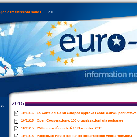
opee e trasmissioni radio CE
2015
2015
net
10/11/15
La Corte dei Conti europea approva i conti dell'UE per l'otta
10/11/15
Open Cooperazione, 100 organizzazioni già registrate
10/11/15
PMI.it - novità martedì 10 Novembre 2015
10/11/15
Pubblicato l’esito del bando della Regione Emilia Romagna