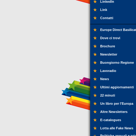
LinkedIn
Link
Contatti
Europe Direct Basilica
Dove ci trovi
Brochure
Newsletter
Buongiorno Regione
Lavoradio
News
Ultimi aggiornamenti
22 minuti
Un libro per l'Europa
Altre Newsletters
E-catalogues
Lotta alle Fake News
Politiche annuali e pri