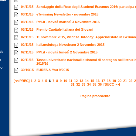
04/11/15
Sondaggio della Rete degli Studenti Erasmus 2016: partecipa 
03/11/15
eTwinning Newsletter - novembre 2015
03/11/15
PMI.it - novità martedì 3 Novembre 2015
03/11/15
Premio Capitale Italiana dei Giovani
02/11/15
11 novembre 2015, Vicenza. Infoday: Apprendistato in Germa
02/11/15
Italiansinfuga Newsletter 2 Novembre 2015
ale
02/11/15
PMI.it - novità lunedì 2 Novembre 2015
a
02/11/15
Tasse universitarie nazionali e sistemi di sostegno nell’Istru
2015/16
tv
30/10/15
EURES & You 9/2015
[<< PREC]
1
2
3
4
5
6
7
8
9
10
11
12
13
14
15
16
17
18
19
20
21
22
2
31
32
33
34
35
36
[SUCC >>]
Pagina precedente