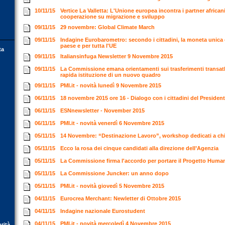
10/11/15
Vertice La Valletta: L'Unione europea incontra i partner africani
cooperazione su migrazione e sviluppo
09/11/15
29 novembre: Global Climate March
09/11/15
Indagine Eurobarometro: secondo i cittadini, la moneta unica 
paese e per tutta l'UE
ta
09/11/15
Italiansinfuga Newsletter 9 Novembre 2015
09/11/15
La Commissione emana orientamenti sui trasferimenti transatlant
rapida istituzione di un nuovo quadro
09/11/15
PMI.it - novità lunedì 9 Novembre 2015
06/11/15
18 novembre 2015 ore 16 - Dialogo con i cittadini del Preside
06/11/15
ESNnewsletter - November 2015
06/11/15
PMI.it - novità venerdì 6 Novembre 2015
05/11/15
14 Novembre: “Destinazione Lavoro”, workshop dedicati a chi
05/11/15
Ecco la rosa dei cinque candidati alla direzione dell’Agenzia
05/11/15
La Commissione firma l'accordo per portare il Progetto Huma
05/11/15
La Commissione Juncker: un anno dopo
05/11/15
PMI.it - novità giovedì 5 Novembre 2015
04/11/15
Eurocrea Merchant: Newletter di Ottobre 2015
04/11/15
Indagine nazionale Eurostudent
04/11/15
PMI.it - novità mercoledì 4 Novembre 2015
orità