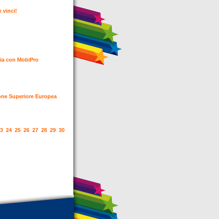
e vinci!
nia con MobiPro
zione Superiore Europea
3
24
25
26
27
28
29
30