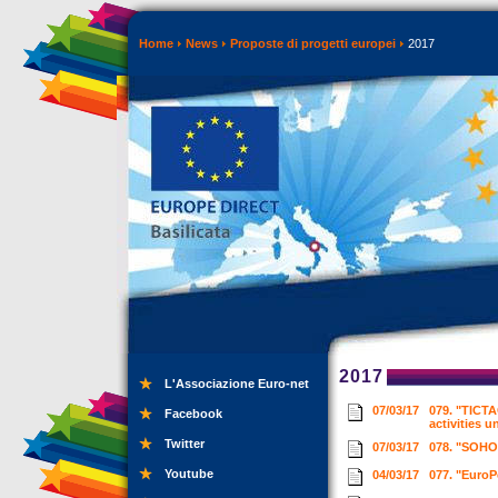
Home
News
Proposte di progetti europei
2017
2017
L'Associazione Euro-net
07/03/17
079. "TICTA
Facebook
activities 
Twitter
07/03/17
078. "SOHO 
Youtube
04/03/17
077. "EuroP