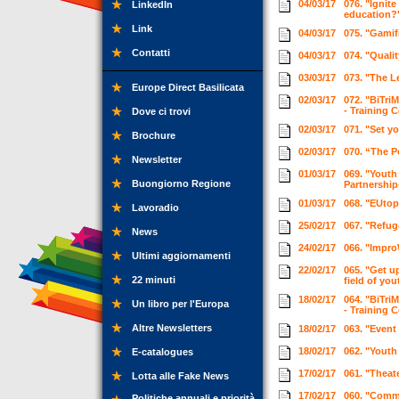
04/03/17
076. "Ignite
LinkedIn
education?"
Link
04/03/17
075. "Gamif
Contatti
04/03/17
074. "Quali
03/03/17
073. "The L
Europe Direct Basilicata
02/03/17
072. "BiTri
- Training 
Dove ci trovi
02/03/17
071. "Set y
Brochure
02/03/17
070. “The P
Newsletter
01/03/17
069. "Youth
Buongiorno Regione
Partnership
01/03/17
068. "EUtop
Lavoradio
25/02/17
067. "Refug
News
24/02/17
066. "Impro
Ultimi aggiornamenti
22/02/17
065. "Get u
22 minuti
field of yo
18/02/17
064. "BiTri
Un libro per l'Europa
- Training 
Altre Newsletters
18/02/17
063. "Event
18/02/17
062. "Youth
E-catalogues
17/02/17
061. "Theat
Lotta alle Fake News
17/02/17
060. "Comm
Politiche annuali e priorità