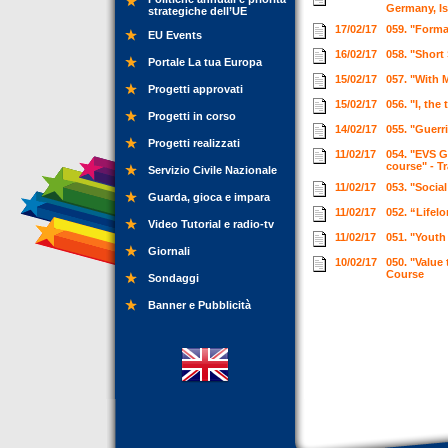
Germany, Is
strategiche dell’UE
17/02/17
059. "Form
EU Events
16/02/17
058. "Short 
Portale La tua Europa
15/02/17
057. "With 
Progetti approvati
15/02/17
056. "I, the
Progetti in corso
14/02/17
055. "Guerr
Progetti realizzati
11/02/17
054. "EVS G
course" - T
Servizio Civile Nazionale
11/02/17
053. "Socia
Guarda, gioca e impara
11/02/17
052. “Lifel
Video Tutorial e radio-tv
11/02/17
051. "Youth
Giornali
10/02/17
050. "Value 
Course
Sondaggi
Banner e Pubblicità