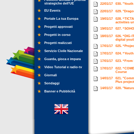
strategiche dell’UE
22/01/17
030. "Youth
EU Events
22/01/17
029. "Drago
Portale La tua Europa
19/01/17
028. “TICTA
activities 
Progetti approvati
19/01/17
027. “SOHO 
Progetti in corso
18/01/17
026. “DIG-I
digital you
Progetti realizzati
17/01/17
025. “Proje
Servizio Civile Nazionale
17/01/17
024. “Youth
Guarda, gioca e impara
17/01/17
023. “From 
Video Tutorial e radio-tv
17/01/17
022. “COMET
Course
Giornali
14/01/17
021. "Commu
Plus projec
Sondaggi
14/01/17
020. "Natur
Banner e Pubblicità