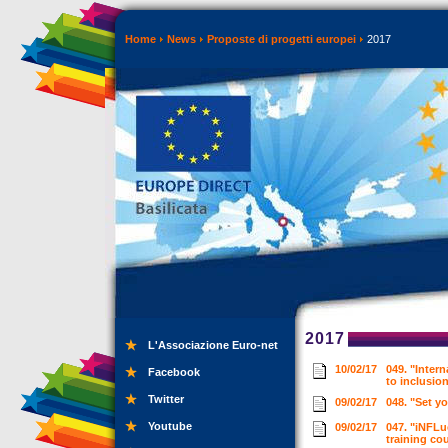
Home
News
Proposte di progetti europei
2017
2017
L'Associazione Euro-net
10/02/17
049. "Intern
Facebook
to inclusio
Twitter
09/02/17
048. "Set y
Youtube
09/02/17
047. "iNFLu
training co