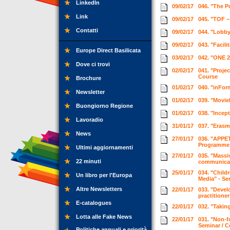
LinkedIn
09/02/17
046. "The P
Link
09/02/17
045. "TOF –
Contatti
09/02/17
044. "Lobby
09/02/17
043. "Facili
Europe Direct Basilicata
03/02/17
042. "ONE 2
Dove ci trovi
02/02/17
041. "Proje
Course
Brochure
01/02/17
040. "inFo
Newsletter
01/02/17
039. "Movie
Buongiorno Regione
01/02/17
038. "Incep
Lavoradio
31/01/17
037. "Erasm
News
27/01/17
036. "APPET
Programme f
Ultimi aggiornamenti
27/01/17
035. "Mass
22 minuti
communicati
25/01/17
034. "Child
Un libro per l'Europa
Media" - Se
Altre Newsletters
22/01/17
033. "Devel
practitione
E-catalogues
22/01/17
032. "Takin
Lotta alle Fake News
22/01/17
031. "Non-f
Seminar / 
Politiche annuali e priorità