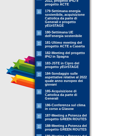
2022, progetto IP4J e
progetto ACTE
179-Settimana energia
sostenibile, acquisizione
Cattolica da parte di
Generali e progetto
yEUrSTAGE
180-Settimana UE
dell'energia sostenibile
181-Ultimo meeting del
progetto ACTE a Caserta
182-Meeting del progetto
IP4J in Spagna
183-JSTE in Cipro del
progetto yEUrSTAGE
184-Sondaggio sulle
aspettative relative al 2022
quale anno europeo dei
giovani
185-Acquisizione di
Cattolica da parte di
Generali
186-Conferenza sul clima
in corso a Glasow
187-Meeting a Potenza del
progetto GREEN ROUTES
188-Meeting a Potenza del
progetto GREEN ROUTES