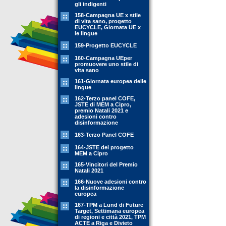
gli indigenti
158-Campagna UE x stile
di vita sano, progetto
EUCYCLE, Giornata UE x
le lingue
159-Progetto EUCYCLE
160-Campagna UEper
promuovere uno stile di
vita sano
161-Giornata europea delle
lingue
162-Terzo panel COFE,
JSTE di MEM a Cipro,
premio Natali 2021 e
adesioni contro
disinformazione
163-Terzo Panel COFE
164-JSTE del progetto
MEM a Cipro
165-Vincitori del Premio
Natali 2021
166-Nuove adesioni contro
la disinformazione
europea
167-TPM a Lund di Future
Target, Settimana europea
di regioni e città 2021, TPM
ACTE a Riga e Divieto