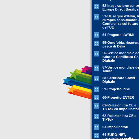
52-Inagurazione centr
Europe Direct Basilica
53-UE al giro d'Italia, 
europea consumatori 
Conferenza sul futuro
dell'UE
54-Progetto LWRMI
55-Omofobia, riparten
pesca di Delia
56-Vertice mondiale de
salute e Certificato Co
Digitale
57-Vertice mondiale de
salute
58-Certificato Covid
Digitale
59-Progetto PISH
60-Progetto ENTER
61-Relazioni tra CE e
TikTok ed impollinator
62-Relazioni tra CE e
TikTok
63-Impollinatori
64-EURO-NET,
meravigliosa realtà