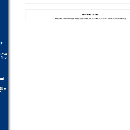
ET
nuova
 fino
uti
EU e
va