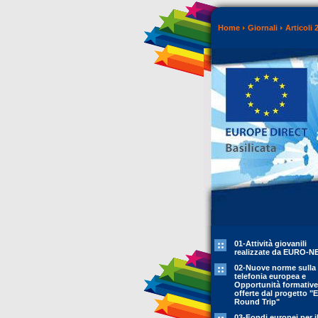
Home
Giornali
Articoli 
01-Attività giovanili
realizzate da EURO-N
02-Nuove norme sulla
telefonia europea e
Opportunità formative
offerte dal progetto "
Round Trip"
03-Fondi europei per i