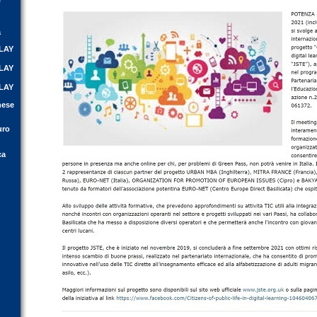
a
PLAY
PLAY
PLAY
hese
uro
ca