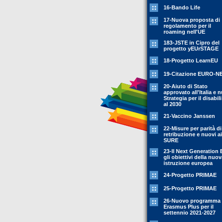
16-Bando Life
17-Nuova proposta di
regolamento per il
roaming nell'UE
183-JSTE in Cipro del
progetto yEUrSTAGE
18-Progetto LearnEU
19-Citazione EURO-N
20-Aiuto di Stato
approvato all'Italia e 
Strategia per il disabili
al 2030
21-Vaccino Janssen
22-Misure per parità di
retribuzione e nuovi ai
SURE
23-Il Next Generation 
gli obiettivi della nuo
istruzione europea
24-Progetto PRIMAE
25-Progetto PRIMAE
26-Nuovo programma
Erasmus Plus per il
settennio 2021-2027