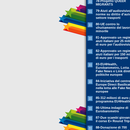
78-Progetto QUEER
MIGRANTS
79-Aiuti all'audiovisiv
norme su diritto d'aut
settore trasporti
80-UE contro lo
sfruttamento del lavo
minorile
81-Approvato un regi
aiuti italiani per 25 mil
di euro per l'audiovisi
82-Approvato un regi
aiuti italiani per 150 mi
di euro per i trasporti
83-EU4Health,
Eurobarometro, Lotta 
Fake News e Link diret
politiche europee
84-Iniziativa del centr
Europe Direct Basilica
nella lotta alle Fake N
europee
85-312 milioni di euro p
programma EU4Healt
86-Ultima indagine di
Eurobarometro
87-Due scambi giovani
il corso E+ Round Trip
88-Donazione di 700