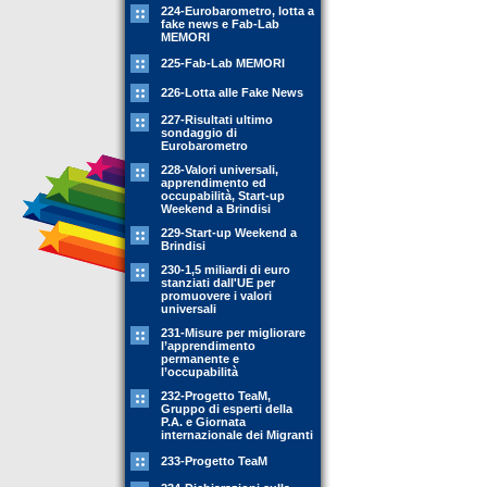
224-Eurobarometro, lotta a
fake news e Fab-Lab
MEMORI
225-Fab-Lab MEMORI
226-Lotta alle Fake News
227-Risultati ultimo
sondaggio di
Eurobarometro
228-Valori universali,
apprendimento ed
occupabilità, Start-up
Weekend a Brindisi
229-Start-up Weekend a
Brindisi
230-1,5 miliardi di euro
stanziati dall'UE per
promuovere i valori
universali
231-Misure per migliorare
l’apprendimento
permanente e
l’occupabilità
232-Progetto TeaM,
Gruppo di esperti della
P.A. e Giornata
internazionale dei Migranti
233-Progetto TeaM