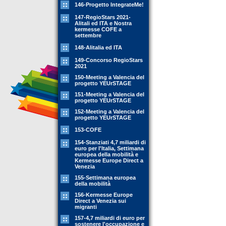
146-Progetto IntegrateMe!
147-RegioStars 2021-
Alitali ed ITA e Nostra
kermesse COFE a
settembre
148-Alitalia ed ITA
149-Concorso RegioStars
2021
150-Meeting a Valencia del
progetto YEUrSTAGE
151-Meeting a Valencia del
progetto YEUrSTAGE
152-Meeting a Valencia del
progetto YEUrSTAGE
153-COFE
154-Stanziati 4,7 miliardi di
euro per l'Italia, Settimana
europea della mobilità e
Kermesse Europe Direct a
Venezia
155-Settimana europea
della mobilità
156-Kermesse Europe
Direct a Venezia sui
migranti
157-4,7 miliardi di euro per
sostenere l'occupazione e