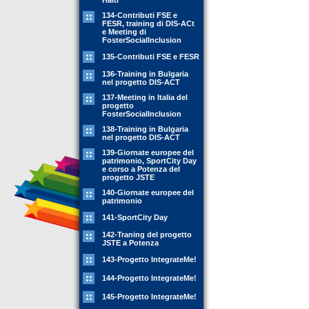
Haiti
134-Contributi FSE e
FESR, training di DIS-ACt
e Meeting di
FosterSocialInclusion
135-Contributi FSE e FESR
136-Training in Bulgaria
nel progetto DIS-ACT
137-Meeting in Italia del
progetto
FosterSocialInclusion
138-Training in Bulgaria
nel progetto DIS-ACT
139-Giornate europee del
patrimonio, SportCity Day
e corso a Potenza del
progetto JSTE
140-Giornate europee del
patrimonio
141-SportCity Day
142-Traning del progetto
JSTE a Potenza
143-Progetto IntegrateMe!
144-Progetto IntegrateMe!
145-Progetto IntegrateMe!