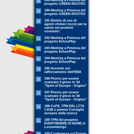
189-Meeting a Potenza del
progetto GREEN ROUTES
190-Meeting a Potenza del
progetto GREEN ROUTES
191-Divieto di uso di
agenti chimici nocivi per la
salute nei prodotti
cosmetici
192-Meeting a Potenza del
progetto EchooPlay
193-Meeting a Potenza del
progetto EchooPlay
194-Meeting a Potenza del
progetto EchooPlay
195-Accordo sul
rafforzamento dell'EMA
196-Pronto per essere
scaricato il gioco in 3d
"Spirit of Europe - Origins"
197-Pronto per essere
scaricato il gioco in 3d
"Spirit of Europe - Origins"
198-CoFE, TPM EIH, LTTA
CASE e premio Consiglio
europeo della ricerca
199-TPM del progetto
EVERYWHERE IS HOME in
Lussemburgo
200-Conferenza sul Futuro