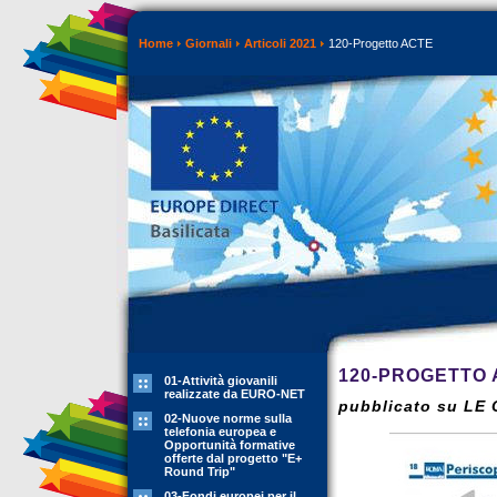
Home
Giornali
Articoli 2021
120-Progetto ACTE
120-PROGETTO 
01-Attività giovanili
realizzate da EURO-NET
pubblicato su LE
02-Nuove norme sulla
telefonia europea e
Opportunità formative
offerte dal progetto "E+
Round Trip"
03-Fondi europei per il