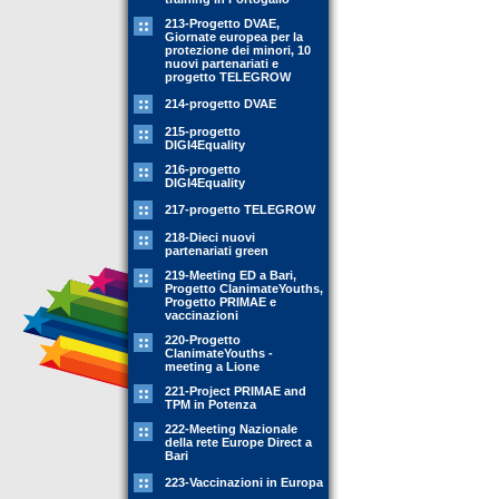
213-Progetto DVAE,
Giornate europea per la
protezione dei minori, 10
nuovi partenariati e
progetto TELEGROW
214-progetto DVAE
215-progetto
DIGI4Equality
216-progetto
DIGI4Equality
217-progetto TELEGROW
218-Dieci nuovi
partenariati green
219-Meeting ED a Bari,
Progetto ClanimateYouths,
Progetto PRIMAE e
vaccinazioni
220-Progetto
ClanimateYouths -
meeting a Lione
221-Project PRIMAE and
TPM in Potenza
222-Meeting Nazionale
della rete Europe Direct a
Bari
223-Vaccinazioni in Europa