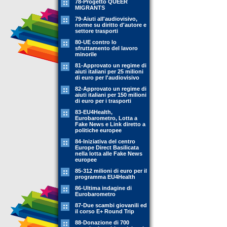
78-Progetto QUEER
MIGRANTS
79-Aiuti all'audiovisivo,
norme su diritto d'autore e
settore trasporti
80-UE contro lo
sfruttamento del lavoro
minorile
81-Approvato un regime di
aiuti italiani per 25 milioni
di euro per l'audiovisivo
82-Approvato un regime di
aiuti italiani per 150 milioni
di euro per i trasporti
83-EU4Health,
Eurobarometro, Lotta a
Fake News e Link diretto a
politiche europee
84-Iniziativa del centro
Europe Direct Basilicata
nella lotta alle Fake News
europee
85-312 milioni di euro per il
programma EU4Health
86-Ultima indagine di
Eurobarometro
87-Due scambi giovanili ed
il corso E+ Round Trip
88-Donazione di 700