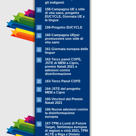
gli indigenti
158-Campagna UE x stile
di vita sano, progetto
EUCYCLE, Giornata UE x
le lingue
159-Progetto EUCYCLE
160-Campagna UEper
promuovere uno stile di
vita sano
161-Giornata europea delle
lingue
162-Terzo panel COFE,
JSTE di MEM a Cipro,
premio Natali 2021 e
adesioni contro
disinformazione
163-Terzo Panel COFE
164-JSTE del progetto
MEM a Cipro
165-Vincitori del Premio
Natali 2021
166-Nuove adesioni contro
la disinformazione
europea
167-TPM a Lund di Future
Target, Settimana europea
di regioni e città 2021, TPM
ACTE a Riga e Divieto