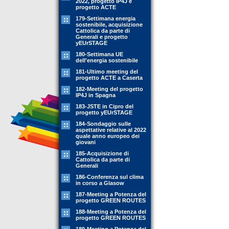
2022, progetto IP4J e
progetto ACTE
179-Settimana energia
sostenibile, acquisizione
Cattolica da parte di
Generali e progetto
yEUrSTAGE
180-Settimana UE
dell'energia sostenibile
181-Ultimo meeting del
progetto ACTE a Caserta
182-Meeting del progetto
IP4J in Spagna
183-JSTE in Cipro del
progetto yEUrSTAGE
184-Sondaggio sulle
aspettative relative al 2022
quale anno europeo dei
giovani
185-Acquisizione di
Cattolica da parte di
Generali
186-Conferenza sul clima
in corso a Glasow
187-Meeting a Potenza del
progetto GREEN ROUTES
188-Meeting a Potenza del
progetto GREEN ROUTES