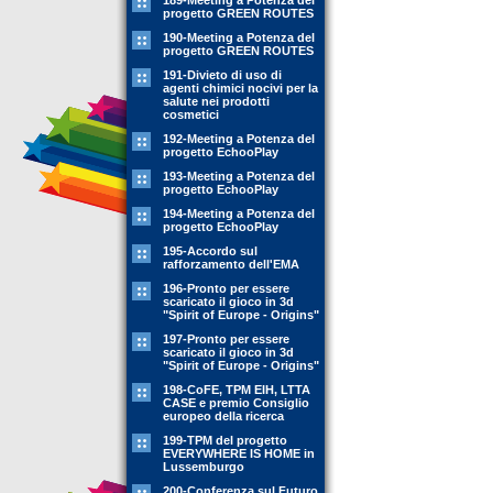
189-Meeting a Potenza del
progetto GREEN ROUTES
190-Meeting a Potenza del
progetto GREEN ROUTES
191-Divieto di uso di
agenti chimici nocivi per la
salute nei prodotti
cosmetici
192-Meeting a Potenza del
progetto EchooPlay
193-Meeting a Potenza del
progetto EchooPlay
194-Meeting a Potenza del
progetto EchooPlay
195-Accordo sul
rafforzamento dell'EMA
196-Pronto per essere
scaricato il gioco in 3d
"Spirit of Europe - Origins"
197-Pronto per essere
scaricato il gioco in 3d
"Spirit of Europe - Origins"
198-CoFE, TPM EIH, LTTA
CASE e premio Consiglio
europeo della ricerca
199-TPM del progetto
EVERYWHERE IS HOME in
Lussemburgo
200-Conferenza sul Futuro