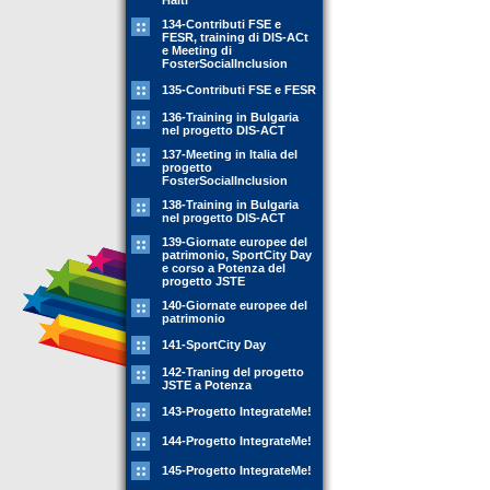
Haiti
134-Contributi FSE e
FESR, training di DIS-ACt
e Meeting di
FosterSocialInclusion
135-Contributi FSE e FESR
136-Training in Bulgaria
nel progetto DIS-ACT
137-Meeting in Italia del
progetto
FosterSocialInclusion
138-Training in Bulgaria
nel progetto DIS-ACT
139-Giornate europee del
patrimonio, SportCity Day
e corso a Potenza del
progetto JSTE
140-Giornate europee del
patrimonio
141-SportCity Day
142-Traning del progetto
JSTE a Potenza
143-Progetto IntegrateMe!
144-Progetto IntegrateMe!
145-Progetto IntegrateMe!