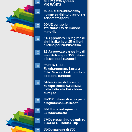
78-Progetto QUEER
MIGRANTS
79-Aiuti all'audiovisivo,
norme su diritto d'autore e
settore trasporti
80-UE contro lo
sfruttamento del lavoro
minorile
81-Approvato un regime di
aiuti italiani per 25 milioni
di euro per l'audiovisivo
82-Approvato un regime di
aiuti italiani per 150 milioni
di euro per i trasporti
83-EU4Health,
Eurobarometro, Lotta a
Fake News e Link diretto a
politiche europee
84-Iniziativa del centro
Europe Direct Basilicata
nella lotta alle Fake News
europee
85-312 milioni di euro per il
programma EU4Health
86-Ultima indagine di
Eurobarometro
87-Due scambi giovanili ed
il corso E+ Round Trip
88-Donazione di 700