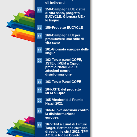
gli indigenti
158-Campagna UE x stile
di vita sano, progetto
EUCYCLE, Giornata UE x
le lingue
159-Progetto EUCYCLE
160-Campagna UEper
promuovere uno stile di
vita sano
161-Giornata europea delle
lingue
162-Terzo panel COFE,
JSTE di MEM a Cipro,
premio Natali 2021 e
adesioni contro
disinformazione
163-Terzo Panel COFE
164-JSTE del progetto
MEM a Cipro
165-Vincitori del Premio
Natali 2021
166-Nuove adesioni contro
la disinformazione
europea
167-TPM a Lund di Future
Target, Settimana europea
di regioni e città 2021, TPM
ACTE a Riga e Divieto