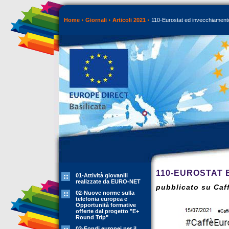
Home
Giornali
Articoli 2021
110-Eurostat ed invecchiament
110-EUROSTAT 
01-Attività giovanili
realizzate da EURO-NET
pubblicato su Caff
02-Nuove norme sulla
telefonia europea e
Opportunità formative
offerte dal progetto "E+
Round Trip"
03-Fondi europei per il