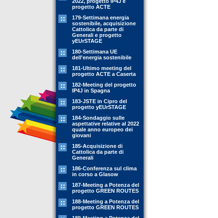
2022, progetto IP4J e
progetto ACTE
179-Settimana energia
sostenibile, acquisizione
Cattolica da parte di
Generali e progetto
yEUrSTAGE
180-Settimana UE
dell'energia sostenibile
181-Ultimo meeting del
progetto ACTE a Caserta
182-Meeting del progetto
IP4J in Spagna
183-JSTE in Cipro del
progetto yEUrSTAGE
184-Sondaggio sulle
aspettative relative al 2022
quale anno europeo dei
giovani
185-Acquisizione di
Cattolica da parte di
Generali
186-Conferenza sul clima
in corso a Glasow
187-Meeting a Potenza del
progetto GREEN ROUTES
188-Meeting a Potenza del
progetto GREEN ROUTES