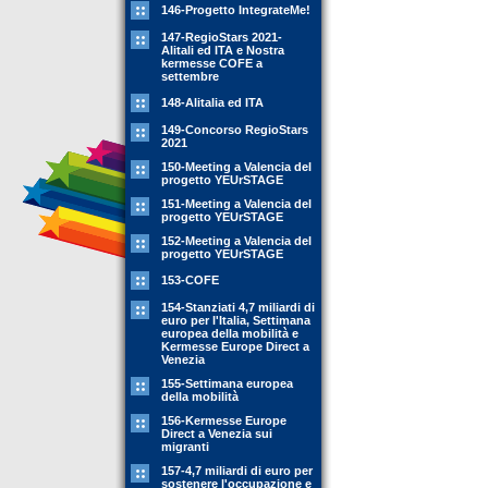
146-Progetto IntegrateMe!
147-RegioStars 2021-
Alitali ed ITA e Nostra
kermesse COFE a
settembre
148-Alitalia ed ITA
149-Concorso RegioStars
2021
150-Meeting a Valencia del
progetto YEUrSTAGE
151-Meeting a Valencia del
progetto YEUrSTAGE
152-Meeting a Valencia del
progetto YEUrSTAGE
153-COFE
154-Stanziati 4,7 miliardi di
euro per l'Italia, Settimana
europea della mobilità e
Kermesse Europe Direct a
Venezia
155-Settimana europea
della mobilità
156-Kermesse Europe
Direct a Venezia sui
migranti
157-4,7 miliardi di euro per
sostenere l'occupazione e