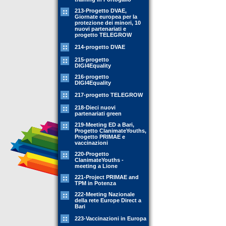
213-Progetto DVAE,
Giornate europea per la
protezione dei minori, 10
nuovi partenariati e
progetto TELEGROW
214-progetto DVAE
215-progetto
DIGI4Equality
216-progetto
DIGI4Equality
217-progetto TELEGROW
218-Dieci nuovi
partenariati green
219-Meeting ED a Bari,
Progetto ClanimateYouths,
Progetto PRIMAE e
vaccinazioni
220-Progetto
ClanimateYouths -
meeting a Lione
221-Project PRIMAE and
TPM in Potenza
222-Meeting Nazionale
della rete Europe Direct a
Bari
223-Vaccinazioni in Europa