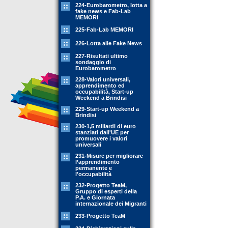
224-Eurobarometro, lotta a
fake news e Fab-Lab
MEMORI
225-Fab-Lab MEMORI
226-Lotta alle Fake News
227-Risultati ultimo
sondaggio di
Eurobarometro
228-Valori universali,
apprendimento ed
occupabilità, Start-up
Weekend a Brindisi
229-Start-up Weekend a
Brindisi
230-1,5 miliardi di euro
stanziati dall'UE per
promuovere i valori
universali
231-Misure per migliorare
l’apprendimento
permanente e
l’occupabilità
232-Progetto TeaM,
Gruppo di esperti della
P.A. e Giornata
internazionale dei Migranti
233-Progetto TeaM