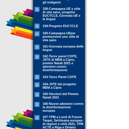
gli indigenti
158-Campagna UE x stile
di vita sano, progetto
EUCYCLE, Giornata UE x
le lingue
159-Progetto EUCYCLE
160-Campagna UEper
promuovere uno stile di
vita sano
161-Giornata europea delle
lingue
162-Terzo panel COFE,
JSTE di MEM a Cipro,
premio Natali 2021 e
adesioni contro
disinformazione
163-Terzo Panel COFE
164-JSTE del progetto
MEM a Cipro
165-Vincitori del Premio
Natali 2021
166-Nuove adesioni contro
la disinformazione
europea
167-TPM a Lund di Future
Target, Settimana europea
di regioni e città 2021, TPM
ACTE a Riga e Divieto