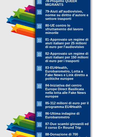
78-Progetto QUEER
MIGRANTS
79-Aiuti all'audiovisivo,
norme su diritto d'autore e
settore trasporti
80-UE contro lo
sfruttamento del lavoro
minorile
81-Approvato un regime di
aiuti italiani per 25 milioni
di euro per l'audiovisivo
82-Approvato un regime di
aiuti italiani per 150 milioni
di euro per i trasporti
83-EU4Health,
Eurobarometro, Lotta a
Fake News e Link diretto a
politiche europee
84-Iniziativa del centro
Europe Direct Basilicata
nella lotta alle Fake News
europee
85-312 milioni di euro per il
programma EU4Health
86-Ultima indagine di
Eurobarometro
87-Due scambi giovanili ed
il corso E+ Round Trip
88-Donazione di 700