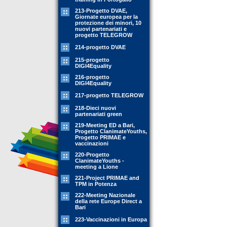
213-Progetto DVAE,
Giornate europea per la
protezione dei minori, 10
nuovi partenariati e
progetto TELEGROW
214-progetto DVAE
215-progetto
DIGI4Equality
216-progetto
DIGI4Equality
217-progetto TELEGROW
218-Dieci nuovi
partenariati green
219-Meeting ED a Bari,
Progetto ClanimateYouths,
Progetto PRIMAE e
vaccinazioni
220-Progetto
ClanimateYouths -
meeting a Lione
221-Project PRIMAE and
TPM in Potenza
222-Meeting Nazionale
della rete Europe Direct a
Bari
223-Vaccinazioni in Europa