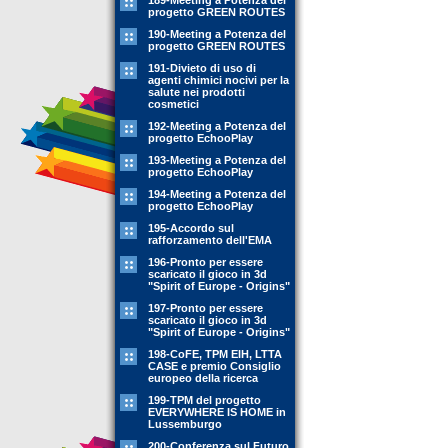
189-Meeting a Potenza del
progetto GREEN ROUTES
190-Meeting a Potenza del
progetto GREEN ROUTES
191-Divieto di uso di
agenti chimici nocivi per la
salute nei prodotti
cosmetici
192-Meeting a Potenza del
progetto EchooPlay
193-Meeting a Potenza del
progetto EchooPlay
194-Meeting a Potenza del
progetto EchooPlay
195-Accordo sul
rafforzamento dell'EMA
196-Pronto per essere
scaricato il gioco in 3d
"Spirit of Europe - Origins"
197-Pronto per essere
scaricato il gioco in 3d
"Spirit of Europe - Origins"
198-CoFE, TPM EIH, LTTA
CASE e premio Consiglio
europeo della ricerca
199-TPM del progetto
EVERYWHERE IS HOME in
Lussemburgo
200-Conferenza sul Futuro