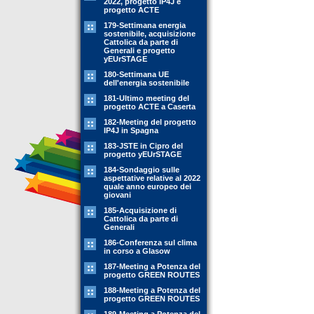
2022, progetto IP4J e
progetto ACTE
179-Settimana energia
sostenibile, acquisizione
Cattolica da parte di
Generali e progetto
yEUrSTAGE
180-Settimana UE
dell'energia sostenibile
181-Ultimo meeting del
progetto ACTE a Caserta
182-Meeting del progetto
IP4J in Spagna
183-JSTE in Cipro del
progetto yEUrSTAGE
184-Sondaggio sulle
aspettative relative al 2022
quale anno europeo dei
giovani
185-Acquisizione di
Cattolica da parte di
Generali
186-Conferenza sul clima
in corso a Glasow
187-Meeting a Potenza del
progetto GREEN ROUTES
188-Meeting a Potenza del
progetto GREEN ROUTES