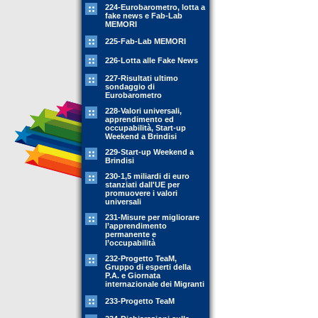
224-Eurobarometro, lotta a
fake news e Fab-Lab
MEMORI
225-Fab-Lab MEMORI
226-Lotta alle Fake News
227-Risultati ultimo
sondaggio di
Eurobarometro
228-Valori universali,
apprendimento ed
occupabilità, Start-up
Weekend a Brindisi
229-Start-up Weekend a
Brindisi
230-1,5 miliardi di euro
stanziati dall'UE per
promuovere i valori
universali
231-Misure per migliorare
l’apprendimento
permanente e
l’occupabilità
232-Progetto TeaM,
Gruppo di esperti della
P.A. e Giornata
internazionale dei Migranti
233-Progetto TeaM