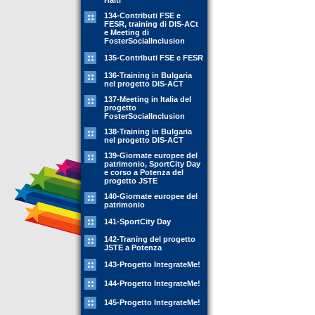
Haiti
134-Contributi FSE e
FESR, training di DIS-ACt
e Meeting di
FosterSocialInclusion
135-Contributi FSE e FESR
136-Training in Bulgaria
nel progetto DIS-ACT
137-Meeting in Italia del
progetto
FosterSocialInclusion
138-Training in Bulgaria
nel progetto DIS-ACT
139-Giornate europee del
patrimonio, SportCity Day
e corso a Potenza del
progetto JSTE
140-Giornate europee del
patrimonio
141-SportCity Day
142-Traning del progetto
JSTE a Potenza
143-Progetto IntegrateMe!
144-Progetto IntegrateMe!
145-Progetto IntegrateMe!