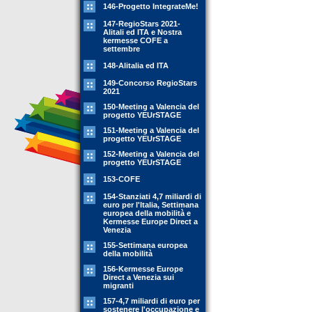
146-Progetto IntegrateMe!
147-RegioStars 2021-
Alitali ed ITA e Nostra
kermesse COFE a
settembre
148-Alitalia ed ITA
149-Concorso RegioStars
2021
150-Meeting a Valencia del
progetto YEUrSTAGE
151-Meeting a Valencia del
progetto YEUrSTAGE
152-Meeting a Valencia del
progetto YEUrSTAGE
153-COFE
154-Stanziati 4,7 miliardi di
euro per l'Italia, Settimana
europea della mobilità e
Kermesse Europe Direct a
Venezia
155-Settimana europea
della mobilità
156-Kermesse Europe
Direct a Venezia sui
migranti
157-4,7 miliardi di euro per
sostenere l'occupazione e