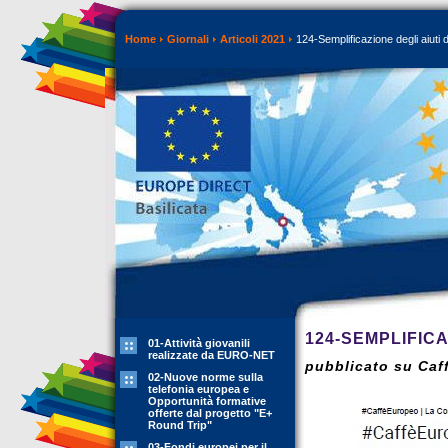
Home
Giornali
Articoli 2021
124-Semplificazione degli aiuti d
124-SEMPLIFICA
01-Attività giovanili
realizzate da EURO-NET
pubblicato su Caff
02-Nuove norme sulla
telefonia europea e
Opportunità formative
offerte dal progetto "E+
Round Trip"
03-Fondi europei per il