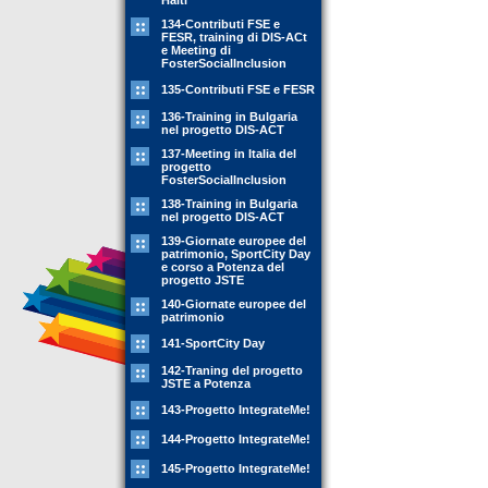
Haiti
134-Contributi FSE e
FESR, training di DIS-ACt
e Meeting di
FosterSocialInclusion
135-Contributi FSE e FESR
136-Training in Bulgaria
nel progetto DIS-ACT
137-Meeting in Italia del
progetto
FosterSocialInclusion
138-Training in Bulgaria
nel progetto DIS-ACT
139-Giornate europee del
patrimonio, SportCity Day
e corso a Potenza del
progetto JSTE
140-Giornate europee del
patrimonio
141-SportCity Day
142-Traning del progetto
JSTE a Potenza
143-Progetto IntegrateMe!
144-Progetto IntegrateMe!
145-Progetto IntegrateMe!