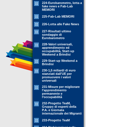
224-Eurobarometro, lotta a
fake news e Fab-Lab
MEMORI
225-Fab-Lab MEMORI
226-Lotta alle Fake News
227-Risultati ultimo
sondaggio di
Eurobarometro
228-Valori universali,
apprendimento ed
occupabilità, Start-up
Weekend a Brindisi
229-Start-up Weekend a
Brindisi
230-1,5 miliardi di euro
stanziati dall'UE per
promuovere i valori
universali
231-Misure per migliorare
l’apprendimento
permanente e
l’occupabilità
232-Progetto TeaM,
Gruppo di esperti della
P.A. e Giornata
internazionale dei Migranti
233-Progetto TeaM