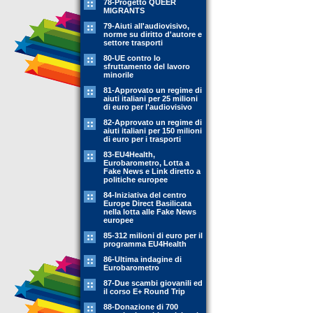
78-Progetto QUEER
MIGRANTS
79-Aiuti all'audiovisivo,
norme su diritto d'autore e
settore trasporti
80-UE contro lo
sfruttamento del lavoro
minorile
81-Approvato un regime di
aiuti italiani per 25 milioni
di euro per l'audiovisivo
82-Approvato un regime di
aiuti italiani per 150 milioni
di euro per i trasporti
83-EU4Health,
Eurobarometro, Lotta a
Fake News e Link diretto a
politiche europee
84-Iniziativa del centro
Europe Direct Basilicata
nella lotta alle Fake News
europee
85-312 milioni di euro per il
programma EU4Health
86-Ultima indagine di
Eurobarometro
87-Due scambi giovanili ed
il corso E+ Round Trip
88-Donazione di 700