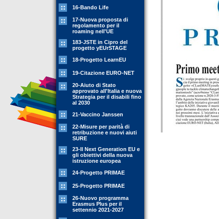
16-Bando Life
17-Nuova proposta di
regolamento per il
roaming nell'UE
183-JSTE in Cipro del
progetto yEUrSTAGE
18-Progetto LearnEU
19-Citazione EURO-NET
20-Aiuto di Stato
approvato all'Italia e nuova
Strategia per il disabili fino
al 2030
21-Vaccino Janssen
22-Misure per parità di
retribuzione e nuovi aiuti
SURE
23-Il Next Generation EU e
gli obiettivi della nuova
istruzione europea
24-Progetto PRIMAE
25-Progetto PRIMAE
26-Nuovo programma
Erasmus Plus per il
settennio 2021-2027