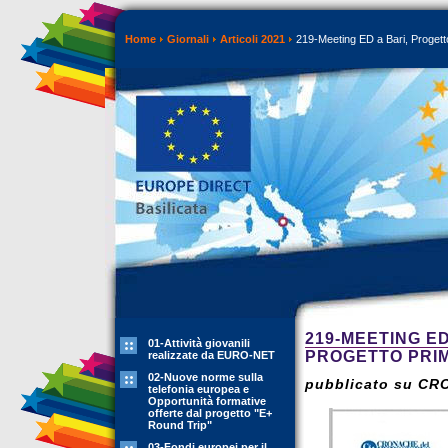
Home
Giornali
Articoli 2021
219-Meeting ED a Bari, Progett
219-MEETING E
01-Attività giovanili
PROGETTO PRIM
realizzate da EURO-NET
02-Nuove norme sulla
pubblicato su CR
telefonia europea e
Opportunità formative
offerte dal progetto "E+
Round Trip"
03-Fondi europei per il