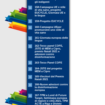
gli indigenti
158-Campagna UE x stile
di vita sano, progetto
EUCYCLE, Giornata UE x
le lingue
159-Progetto EUCYCLE
160-Campagna UEper
promuovere uno stile di
vita sano
161-Giornata europea delle
lingue
162-Terzo panel COFE,
JSTE di MEM a Cipro,
premio Natali 2021 e
adesioni contro
disinformazione
163-Terzo Panel COFE
164-JSTE del progetto
MEM a Cipro
165-Vincitori del Premio
Natali 2021
166-Nuove adesioni contro
la disinformazione
europea
167-TPM a Lund di Future
Target, Settimana europea
di regioni e città 2021, TPM
ACTE a Riga e Divieto