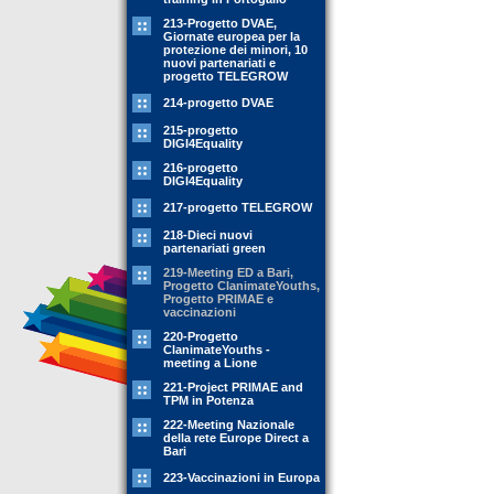
213-Progetto DVAE,
Giornate europea per la
protezione dei minori, 10
nuovi partenariati e
progetto TELEGROW
214-progetto DVAE
215-progetto
DIGI4Equality
216-progetto
DIGI4Equality
217-progetto TELEGROW
218-Dieci nuovi
partenariati green
219-Meeting ED a Bari,
Progetto ClanimateYouths,
Progetto PRIMAE e
vaccinazioni
220-Progetto
ClanimateYouths -
meeting a Lione
221-Project PRIMAE and
TPM in Potenza
222-Meeting Nazionale
della rete Europe Direct a
Bari
223-Vaccinazioni in Europa