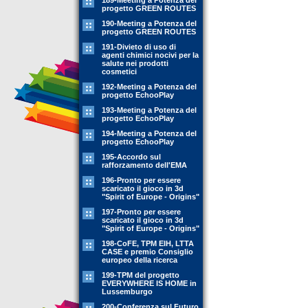
189-Meeting a Potenza del
progetto GREEN ROUTES
190-Meeting a Potenza del
progetto GREEN ROUTES
191-Divieto di uso di
agenti chimici nocivi per la
salute nei prodotti
cosmetici
192-Meeting a Potenza del
progetto EchooPlay
193-Meeting a Potenza del
progetto EchooPlay
194-Meeting a Potenza del
progetto EchooPlay
195-Accordo sul
rafforzamento dell'EMA
196-Pronto per essere
scaricato il gioco in 3d
"Spirit of Europe - Origins"
197-Pronto per essere
scaricato il gioco in 3d
"Spirit of Europe - Origins"
198-CoFE, TPM EIH, LTTA
CASE e premio Consiglio
europeo della ricerca
199-TPM del progetto
EVERYWHERE IS HOME in
Lussemburgo
200-Conferenza sul Futuro