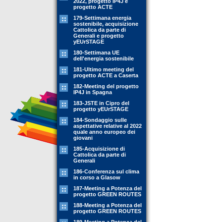
2022, progetto IP4J e
progetto ACTE
179-Settimana energia
sostenibile, acquisizione
Cattolica da parte di
Generali e progetto
yEUrSTAGE
180-Settimana UE
dell'energia sostenibile
181-Ultimo meeting del
progetto ACTE a Caserta
182-Meeting del progetto
IP4J in Spagna
183-JSTE in Cipro del
progetto yEUrSTAGE
184-Sondaggio sulle
aspettative relative al 2022
quale anno europeo dei
giovani
185-Acquisizione di
Cattolica da parte di
Generali
186-Conferenza sul clima
in corso a Glasow
187-Meeting a Potenza del
progetto GREEN ROUTES
188-Meeting a Potenza del
progetto GREEN ROUTES