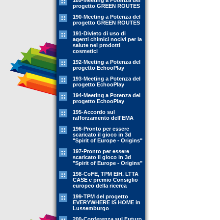
189-Meeting a Potenza del
progetto GREEN ROUTES
190-Meeting a Potenza del
progetto GREEN ROUTES
191-Divieto di uso di
agenti chimici nocivi per la
salute nei prodotti
cosmetici
192-Meeting a Potenza del
progetto EchooPlay
193-Meeting a Potenza del
progetto EchooPlay
194-Meeting a Potenza del
progetto EchooPlay
195-Accordo sul
rafforzamento dell'EMA
196-Pronto per essere
scaricato il gioco in 3d
"Spirit of Europe - Origins"
197-Pronto per essere
scaricato il gioco in 3d
"Spirit of Europe - Origins"
198-CoFE, TPM EIH, LTTA
CASE e premio Consiglio
europeo della ricerca
199-TPM del progetto
EVERYWHERE IS HOME in
Lussemburgo
200-Conferenza sul Futuro