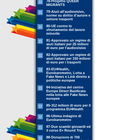
78-Progetto QUEER
MIGRANTS
79-Aiuti all'audiovisivo,
norme su diritto d'autore e
settore trasporti
80-UE contro lo
sfruttamento del lavoro
minorile
81-Approvato un regime di
aiuti italiani per 25 milioni
di euro per l'audiovisivo
82-Approvato un regime di
aiuti italiani per 150 milioni
di euro per i trasporti
83-EU4Health,
Eurobarometro, Lotta a
Fake News e Link diretto a
politiche europee
84-Iniziativa del centro
Europe Direct Basilicata
nella lotta alle Fake News
europee
85-312 milioni di euro per il
programma EU4Health
86-Ultima indagine di
Eurobarometro
87-Due scambi giovanili ed
il corso E+ Round Trip
88-Donazione di 700