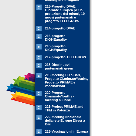
213-Progetto DVAE,
Giornate europea per la
protezione dei minori, 10
nuovi partenariati e
progetto TELEGROW
214-progetto DVAE
215-progetto
DIGI4Equality
216-progetto
DIGI4Equality
217-progetto TELEGROW
218-Dieci nuovi
partenariati green
219-Meeting ED a Bari,
Progetto ClanimateYouths,
Progetto PRIMAE e
vaccinazioni
220-Progetto
ClanimateYouths -
meeting a Lione
221-Project PRIMAE and
TPM in Potenza
222-Meeting Nazionale
della rete Europe Direct a
Bari
223-Vaccinazioni in Europa