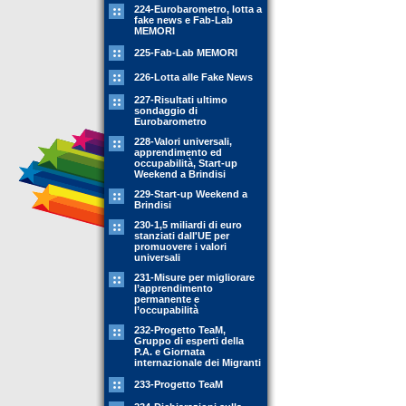
224-Eurobarometro, lotta a
fake news e Fab-Lab
MEMORI
225-Fab-Lab MEMORI
226-Lotta alle Fake News
227-Risultati ultimo
sondaggio di
Eurobarometro
228-Valori universali,
apprendimento ed
occupabilità, Start-up
Weekend a Brindisi
229-Start-up Weekend a
Brindisi
230-1,5 miliardi di euro
stanziati dall'UE per
promuovere i valori
universali
231-Misure per migliorare
l’apprendimento
permanente e
l’occupabilità
232-Progetto TeaM,
Gruppo di esperti della
P.A. e Giornata
internazionale dei Migranti
233-Progetto TeaM