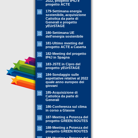
2022, progetto IP4J e
progetto ACTE
179-Settimana energia
sostenibile, acquisizione
Cattolica da parte di
Generali e progetto
yEUrSTAGE
180-Settimana UE
dell'energia sostenibile
181-Ultimo meeting del
progetto ACTE a Caserta
182-Meeting del progetto
IP4J in Spagna
183-JSTE in Cipro del
progetto yEUrSTAGE
184-Sondaggio sulle
aspettative relative al 2022
quale anno europeo dei
giovani
185-Acquisizione di
Cattolica da parte di
Generali
186-Conferenza sul clima
in corso a Glasow
187-Meeting a Potenza del
progetto GREEN ROUTES
188-Meeting a Potenza del
progetto GREEN ROUTES