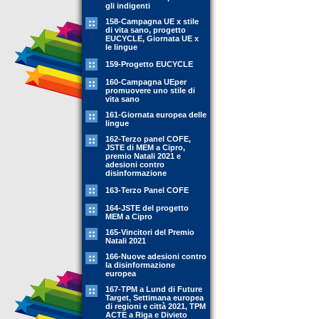
gli indigenti
158-Campagna UE x stile
di vita sano, progetto
EUCYCLE, Giornata UE x
le lingue
159-Progetto EUCYCLE
160-Campagna UEper
promuovere uno stile di
vita sano
161-Giornata europea delle
lingue
162-Terzo panel COFE,
JSTE di MEM a Cipro,
premio Natali 2021 e
adesioni contro
disinformazione
163-Terzo Panel COFE
164-JSTE del progetto
MEM a Cipro
165-Vincitori del Premio
Natali 2021
166-Nuove adesioni contro
la disinformazione
europea
167-TPM a Lund di Future
Target, Settimana europea
di regioni e città 2021, TPM
ACTE a Riga e Divieto