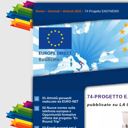
Home
Giornali
Articoli 2021
74-Progetto EASYNEWS
74-PROGETTO 
01-Attività giovanili
realizzate da EURO-NET
pubblicato su LA
02-Nuove norme sulla
telefonia europea e
Opportunità formative
offerte dal progetto "E+
Round Trip"
03-Fondi europei per il