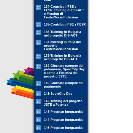
Haiti
134-Contributi FSE e
FESR, training di DIS-ACt
e Meeting di
FosterSocialInclusion
135-Contributi FSE e FESR
136-Training in Bulgaria
nel progetto DIS-ACT
137-Meeting in Italia del
progetto
FosterSocialInclusion
138-Training in Bulgaria
nel progetto DIS-ACT
139-Giornate europee del
patrimonio, SportCity Day
e corso a Potenza del
progetto JSTE
140-Giornate europee del
patrimonio
141-SportCity Day
142-Traning del progetto
JSTE a Potenza
143-Progetto IntegrateMe!
144-Progetto IntegrateMe!
145-Progetto IntegrateMe!