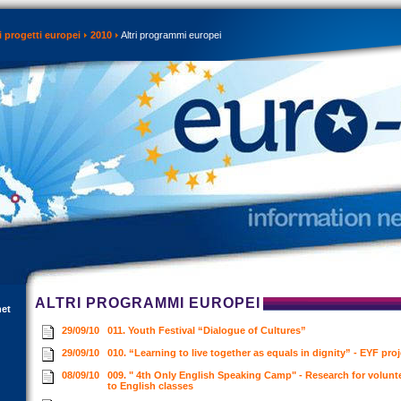
 progetti europei
2010
Altri programmi europei
ALTRI PROGRAMMI EUROPEI
net
29/09/10
011. Youth Festival “Dialogue of Cultures”
29/09/10
010. “Learning to live together as equals in dignity” - EYF pro
08/09/10
009. " 4th Only English Speaking Camp" - Research for volunte
to English classes