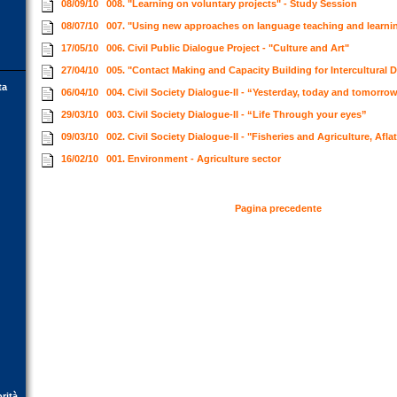
08/09/10
008. "Learning on voluntary projects" - Study Session
08/07/10
007. "Using new approaches on language teaching and learn
17/05/10
006. Civil Public Dialogue Project - "Culture and Art"
27/04/10
005. "Contact Making and Capacity Building for Intercultural 
ta
06/04/10
004. Civil Society Dialogue-II - “Yesterday, today and tomorro
29/03/10
003. Civil Society Dialogue-II - “Life Through your eyes”
09/03/10
002. Civil Society Dialogue-II - "Fisheries and Agriculture, Afl
16/02/10
001. Environment - Agriculture sector
Pagina precedente
orità