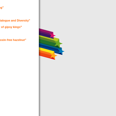
ing"
Dialogue and Diversity"
w of gipsy kings”
atoxin-free hazelnut"