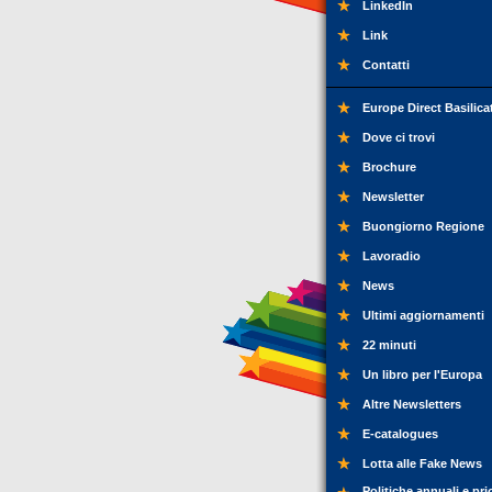
LinkedIn
Link
Contatti
Europe Direct Basilica
Dove ci trovi
Brochure
Newsletter
Buongiorno Regione
Lavoradio
News
Ultimi aggiornamenti
22 minuti
Un libro per l'Europa
Altre Newsletters
E-catalogues
Lotta alle Fake News
Politiche annuali e pri