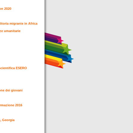
zon 2020
toria migrante in Africa
enze umanitarie
scientifica ESERO
ione dei giovani
formazione 2016
si, Georgia