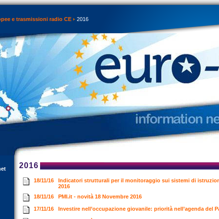
opee e trasmissioni radio CE
2016
2016
net
18/11/16
Indicatori strutturali per il monitoraggio sui sistemi di istruz
2016
18/11/16
PMI.it - novità 18 Novembre 2016
17/11/16
Investire nell’occupazione giovanile: priorità nell’agenda de