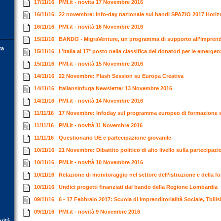
17/11/16
PMI.it - novità 17 Novembre 2016
16/11/16
22 novembre: Info-day nazionale sui bandi SPAZIO 2017 Hori
16/11/16
PMI.it - novità 16 Novembre 2016
15/11/16
BANDO - MigraVenture, un programma di supporto all’imprendi
ta
15/11/16
L’Italia al 17° posto nella classifica dei donatori per le emerg
15/11/16
PMI.it - novità 15 Novembre 2016
14/11/16
22 Novembre: Flash Session su Europa Creativa
14/11/16
Italiansinfuga Newsletter 13 Novembre 2016
14/11/16
PMI.it - novità 14 Novembre 2016
11/11/16
17 Novembre: Infoday sul programma europeo di formazione 
11/11/16
PMI.it - novità 11 Novembre 2016
11/11/16
Questionario UE e partecipazione giovanile
10/11/16
21 Novembre: Dibattito politico di alto livello sulla partecipaz
10/11/16
PMI.it - novità 10 Novembre 2016
10/11/16
Relazione di monitoraggio nel settore dell’istruzione e della 
10/11/16
Undici progetti finanziati dal bando della Regione Lombardia
09/11/16
6 - 17 Febbraio 2017: Scuola di Imprenditorialità Sociale, Tbili
09/11/16
PMI.it - novità 9 Novembre 2016
orità