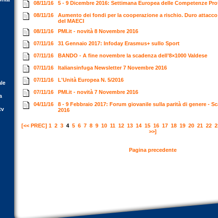
08/11/16
5 - 9 Dicembre 2016: Settimana Europea delle Competenze Pro
08/11/16
Aumento dei fondi per la cooperazione a rischio. Duro attacco 
del MAECI
08/11/16
PMI.it - novità 8 Novembre 2016
07/11/16
31 Gennaio 2017: Infoday Erasmus+ sullo Sport
07/11/16
BANDO - A fine novembre la scadenza dell’8×1000 Valdese
07/11/16
Italiansinfuga Newsletter 7 Novembre 2016
07/11/16
L'Unità Europea N. 5/2016
ale
07/11/16
PMI.it - novità 7 Novembre 2016
a
04/11/16
8 - 9 Febbraio 2017: Forum giovanile sulla parità di genere -
tv
2016
[<< PREC]
1
2
3
4
5
6
7
8
9
10
11
12
13
14
15
16
17
18
19
20
21
22
2
>>]
Pagina precedente