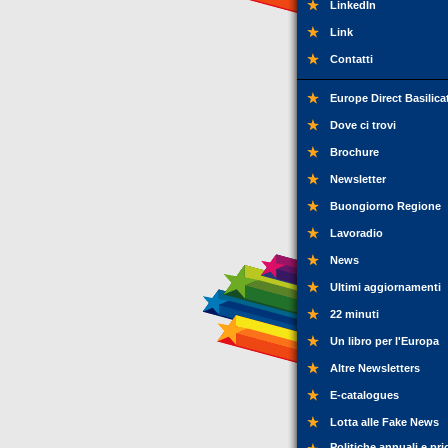
LinkedIn
Link
Contatti
Europe Direct Basilica
Dove ci trovi
Brochure
Newsletter
Buongiorno Regione
Lavoradio
News
Ultimi aggiornamenti
22 minuti
Un libro per l'Europa
Altre Newsletters
E-catalogues
Lotta alle Fake News
Politiche annuali e pri