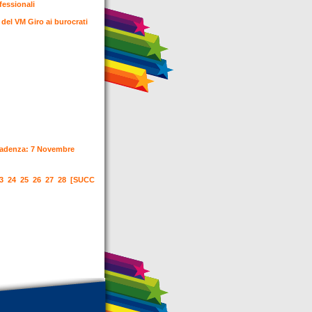
fessionali
del VM Giro ai burocrati
 Scadenza: 7 Novembre
3
24
25
26
27
28
[SUCC