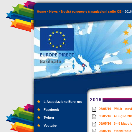
Home
News
Novità europee e trasmissioni radio CE
2016
2016
L'Associazione Euro-net
06/05/16
PMI.it - no
Facebook
05/05/16
4 Luglio 2
Twitter
05/05/16
6 - 8 Maggi
Youtube
05/05/16
FlashRegio: