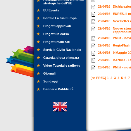
strategiche dell’UE
29/04/16
Dichiarazio
EU Events
29/04/16
EURES, il n
Portale La tua Europa
29/04/16
Newsletter 
Progetti approvati
29/04/16
Nuovo strum
l’apprendi
Progetti in corso
29/04/16
PMI.it - nov
Progetti realizzati
29/04/16
RegioFlash
Servizio Civile Nazionale
28/04/16
9 Maggio 20
Guarda, gioca e impara
28/04/16
BANDO - Le 
Video Tutorial e radio-tv
28/04/16
PMI.it - nov
Giornali
[<< PREC]
1
2
3
4
5
6
7
Sondaggi
Banner e Pubblicità