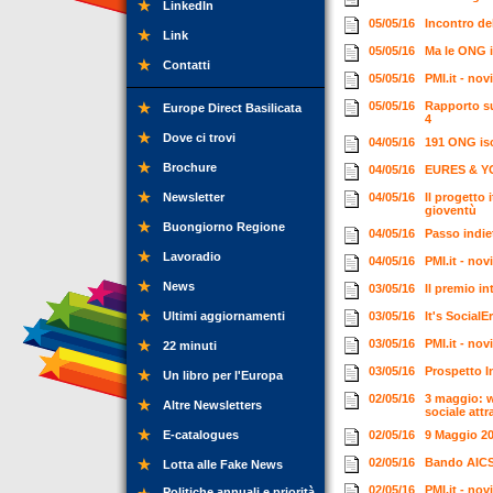
LinkedIn
05/05/16
Incontro de
Link
05/05/16
Ma le ONG i
Contatti
05/05/16
PMI.it - no
05/05/16
Rapporto su
Europe Direct Basilicata
4
Dove ci trovi
04/05/16
191 ONG isc
Brochure
04/05/16
EURES & YO
Newsletter
04/05/16
Il progetto
gioventù
Buongiorno Regione
04/05/16
Passo indi
Lavoradio
04/05/16
PMI.it - no
News
03/05/16
Il premio i
Ultimi aggiornamenti
03/05/16
It's Social
03/05/16
PMI.it - no
22 minuti
03/05/16
Prospetto I
Un libro per l'Europa
02/05/16
3 maggio: w
Altre Newsletters
sociale att
E-catalogues
02/05/16
9 Maggio 20
02/05/16
Bando AICS 
Lotta alle Fake News
02/05/16
PMI.it - no
Politiche annuali e priorità