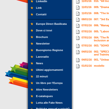
11/01/16
010. "All In
LinkedIn
11/01/16
009. "Drama
Link
11/01/16
008. "The I
Contatti
08/01/16
007. "3rd E
Europe Direct Basilicata
07/01/16
006. "Manag
Dove ci trovi
07/01/16
005. "Labor
Brochure
07/01/16
004. "The R
Inclusion an
Newsletter
07/01/16
003. "SOHO 
Buongiorno Regione
04/01/16
002. "SPEC
and Trainin
Lavoradio
04/01/16
001. "Unlea
News
01/01/16
modello
Ultimi aggiornamenti
22 minuti
Un libro per l'Europa
Altre Newsletters
E-catalogues
Lotta alle Fake News
Politiche annuali e priorità