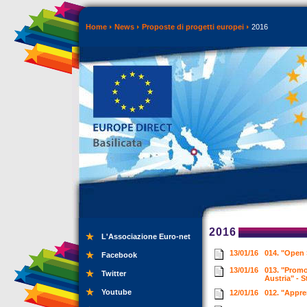
Home
News
Proposte di progetti europei
2016
2016
L'Associazione Euro-net
13/01/16
014. "Open 
Facebook
13/01/16
013. "Promo
Twitter
Austria" - S
Youtube
12/01/16
012. "Appre