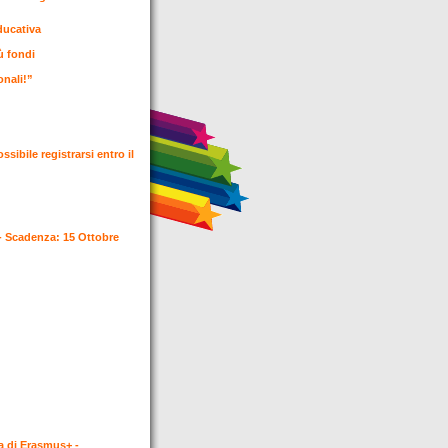
educativa
ù fondi
ionali!”
sibile registrarsi entro il
- Scadenza: 15 Ottobre
a di Erasmus+ -