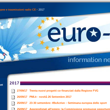
opee e trasmissioni radio CE
2017
2017
net
27/09/17
Trenta nuovi progetti co-finanziati dalla Regione FVG
26/09/17
PMI.it - novità 26 Settembre 2017
25/09/17
23-30 settembre: #BeActive – Settimana europea dello sport
25/09/17
Apprendistati all’estero: la Commissione promuove opportunit