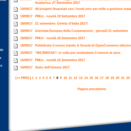
Scadenza: 27 Settembre 2017
19/09/17
49 progetti finanziati con i fondi otto per mille a gestione stat
19/09/17
PMI.it - novità 19 Settembre 2017
18/09/17
21 settembre: Giretto d'Italia 2017!
18/09/17
Giornata Europea della Cooperazione - giovedì 21 settembre
18/09/17
PMI.it - novità 18 Settembre 2017
18/09/17
Pubblicato il nuovo bando A Scuola di OpenCoesione edizio
ale
15/09/17
“BICINROSA”: in sella per combattere il tumore al seno
a
15/09/17
PMI.it - novità 15 Settembre 2017
tv
14/09/17
Stato dell'Unione 2017
[<< PREC]
1
2
3
4
5
6
7
8
9
10
11
12
13
14
15
16
17
18
19
20
21
22
Pagina precedente