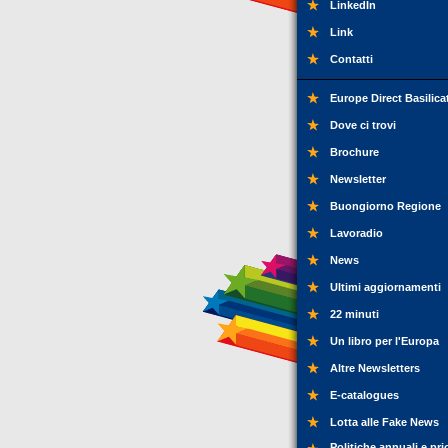
LinkedIn
Link
Contatti
Europe Direct Basilica
Dove ci trovi
Brochure
Newsletter
Buongiorno Regione
Lavoradio
News
Ultimi aggiornamenti
22 minuti
Un libro per l'Europa
Altre Newsletters
E-catalogues
Lotta alle Fake News
Politiche annuali e pri