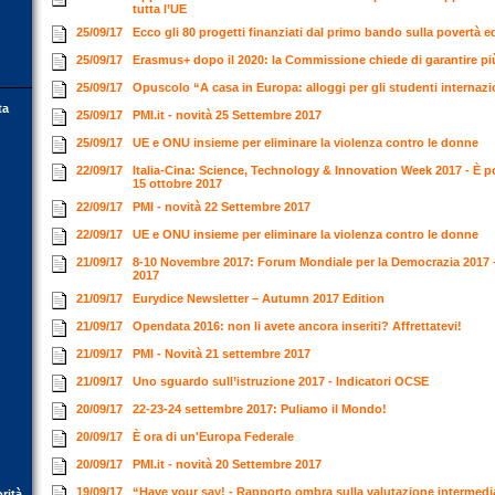
tutta l’UE
25/09/17
Ecco gli 80 progetti finanziati dal primo bando sulla povertà 
25/09/17
Erasmus+ dopo il 2020: la Commissione chiede di garantire pi
25/09/17
Opuscolo “A casa in Europa: alloggi per gli studenti internaz
ta
25/09/17
PMI.it - novità 25 Settembre 2017
25/09/17
UE e ONU insieme per eliminare la violenza contro le donne
22/09/17
Italia-Cina: Science, Technology & Innovation Week 2017 - È pos
15 ottobre 2017
22/09/17
PMI - novità 22 Settembre 2017
22/09/17
UE e ONU insieme per eliminare la violenza contro le donne
21/09/17
8-10 Novembre 2017: Forum Mondiale per la Democrazia 2017 
2017
21/09/17
Eurydice Newsletter – Autumn 2017 Edition
21/09/17
Opendata 2016: non li avete ancora inseriti? Affrettatevi!
21/09/17
PMI - Novità 21 settembre 2017
21/09/17
Uno sguardo sull’istruzione 2017 - Indicatori OCSE
20/09/17
22-23-24 settembre 2017: Puliamo il Mondo!
20/09/17
È ora di un'Europa Federale
20/09/17
PMI.it - novità 20 Settembre 2017
19/09/17
“Have your say! - Rapporto ombra sulla valutazione intermedi
orità