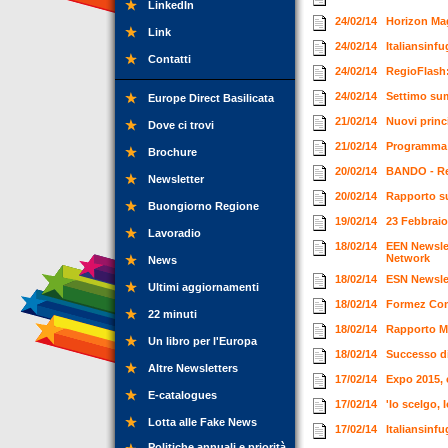
LinkedIn
24/02/14
Horizon Ma
Link
24/02/14
Italiansinf
Contatti
24/02/14
RegioFlash
24/02/14
Settimo sum
Europe Direct Basilicata
21/02/14
Nuovi princ
Dove ci trovi
21/02/14
Programma “
Brochure
20/02/14
BANDO - Reg
Newsletter
20/02/14
Rapporto su
Buongiorno Regione
19/02/14
23 Febbraio
Lavoradio
18/02/14
EEN Newslet
Network
News
18/02/14
ESN Newsle
Ultimi aggiornamenti
18/02/14
Formez Com
22 minuti
18/02/14
Rapporto M
Un libro per l'Europa
18/02/14
Successo di
Altre Newsletters
17/02/14
Expo 2015,
E-catalogues
17/02/14
'Io scelgo, 
Lotta alle Fake News
17/02/14
Italiansinf
Politiche annuali e priorità