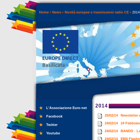
Home
News
Novità europee e trasmissioni radio CE
2014
2014
L'Associazione Euro-net
25/02/14
Newsletter 
Facebook
24/02/14
24 Febbraio
Twitter
24/02/14
BANDO - La 
Youtube
24/02/14
EBN Flashn