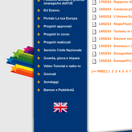
17/02/14
Rapporto di 
strategiche dell’UE
14/02/14
Garanzia per
EU Events
14/02/14
L’Unione Eu
Portale La tua Europa
14/02/14
RegioFlash
Progetti approvati
14/02/14
Turismo in 
Progetti in corso
13/02/14
Elezioni eu
Progetti realizzati
13/02/14
Erasmus+: I
Servizio Civile Nazionale
13/02/14
Euroguidanc
Guarda, gioca e impara
13/02/14
EuroparlTv:
Video Tutorial e radio-tv
[<< PREC]
1
2
3
4
5
6
7
Giornali
Sondaggi
Banner e Pubblicità