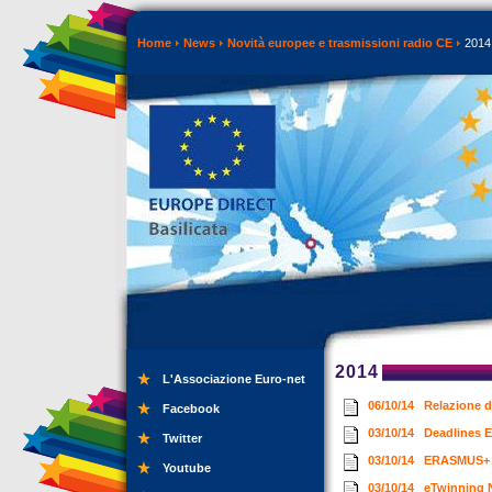
Home
News
Novità europee e trasmissioni radio CE
2014
2014
L'Associazione Euro-net
06/10/14
Relazione d
Facebook
03/10/14
Deadlines 
Twitter
03/10/14
ERASMUS+ V
Youtube
03/10/14
eTwinning N