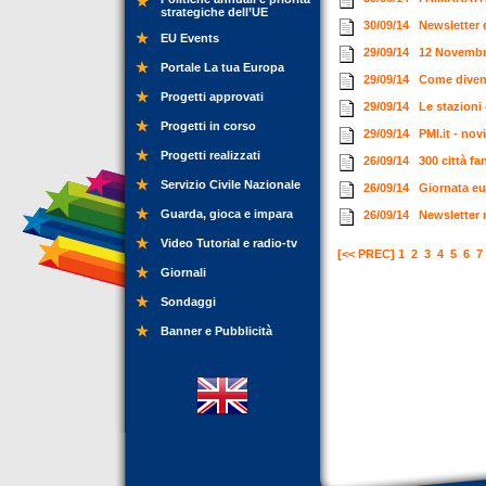
strategiche dell’UE
30/09/14
Newsletter 
EU Events
29/09/14
12 Novembr
Portale La tua Europa
29/09/14
Come divent
Progetti approvati
29/09/14
Le stazioni 
Progetti in corso
29/09/14
PMI.it - no
Progetti realizzati
26/09/14
300 città f
Servizio Civile Nazionale
26/09/14
Giornata eu
Guarda, gioca e impara
26/09/14
Newsletter 
Video Tutorial e radio-tv
[<< PREC]
1
2
3
4
5
6
7
Giornali
Sondaggi
Banner e Pubblicità