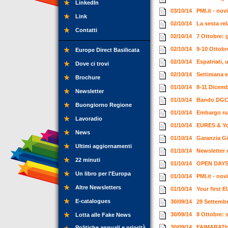
LinkedIn
03/10/14
PMI.it - no
Link
02/10/14
La sesta rel
Contatti
02/10/14
7 Ottobre: 
02/10/14
9-10 Ottobr
Europe Direct Basilicata
02/10/14
Espatriati, 
Dove ci trovi
02/10/14
Settimana e
Brochure
01/10/14
8-11 Dicem
Newsletter
01/10/14
Bando DGCS 
Buongiorno Regione
01/10/14
Embargo rus
Lavoradio
01/10/14
EURES & Yo
News
01/10/14
Garanzia Gi
Ultimi aggiornamenti
01/10/14
Newsletter 
22 minuti
01/10/14
OPEN DAYS 2
Un libro per l'Europa
01/10/14
PMI.it - nov
Altre Newsletters
01/10/14
Your first 
E-catalogues
30/09/14
29 Settemb
30/09/14
8 Ottobre: s
Lotta alle Fake News
30/09/14
FAIMARATHON
Politiche annuali e priorità