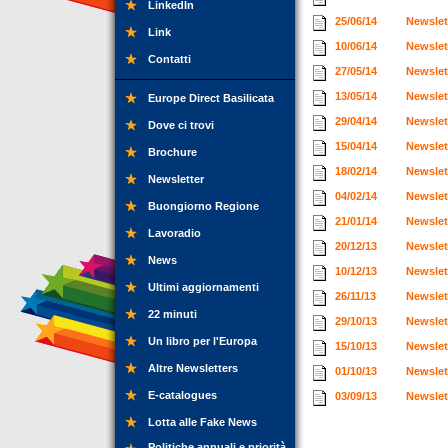
LinkedIn
25/06/14
Newslet
Link
10/06/14
Newslet
Contatti
27/05/14
Newslet
13/05/14
Newslet
Europe Direct Basilicata
29/04/14
Newslet
Dove ci trovi
15/04/14
Newslet
Brochure
18/02/14
Newslet
Newsletter
04/02/14
Newslet
Buongiorno Regione
21/01/14
Newslet
Lavoradio
20/12/13
Newslet
News
10/12/13
Newslet
Ultimi aggiornamenti
26/11/13
Newslet
22 minuti
29/10/13
Newslet
Un libro per l'Europa
15/10/13
Newslet
Altre Newsletters
01/10/13
Newslet
E-catalogues
03/09/13
Newslet
Lotta alle Fake News
Politiche annuali e priorità