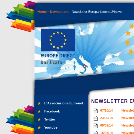
Home
Newsletters
Newsletter Europarlamento24news
NEWSLETTER 
L'Associazione Euro-net
07/10/14
Newslet
Facebook
23/09/14
Newslet
Twitter
09/09/14
Newslet
Youtube
15/07/14
Newslet