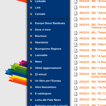
04/12/10
366. “Activ
LinkedIn
03/12/10
365. “Choic
Link
30/11/10
364. “Advan
Contatti
30/11/10
363. “IC: I
Europe Direct Basilicata
24/11/10
362. “Get I
Training c
Dove ci trovi
24/11/10
361. “Talen
Brochure
24/11/10
360. “Into 
Newsletter
24/11/10
359. “Hike 
Buongiorno Regione
24/11/10
358. “Freed
Lavoradio
24/11/10
357. “A Spr
News
24/11/10
356. “A Bre
Ultimi aggiornamenti
24/11/10
355.“1 Soun
23/11/10
354. "BiTri
22 minuti
Action, Act
Un libro per l'Europa
23/11/10
353. "SOHO
Altre Newsletters
23/11/10
352. “TICTA
E-catalogues
23/11/10
351. "EC TC
18/11/10
350. "Socia
Lotta alle Fake News
17/11/10
349. "I Cou
Politiche annuali e priorità