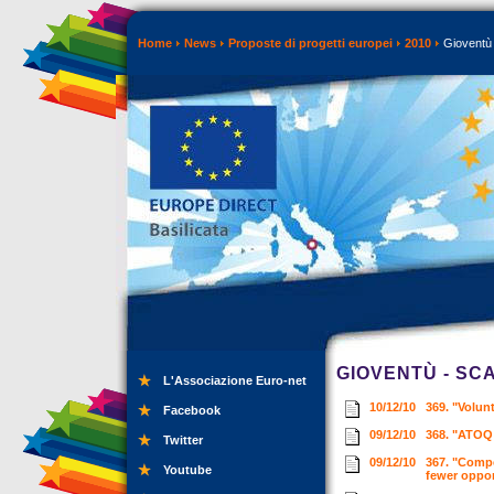
Home
News
Proposte di progetti europei
2010
Gioventù 
GIOVENTÙ - SC
L'Associazione Euro-net
10/12/10
369. "Volun
Facebook
09/12/10
368. "ATOQ 
Twitter
09/12/10
367. "Comp
Youtube
fewer oppor