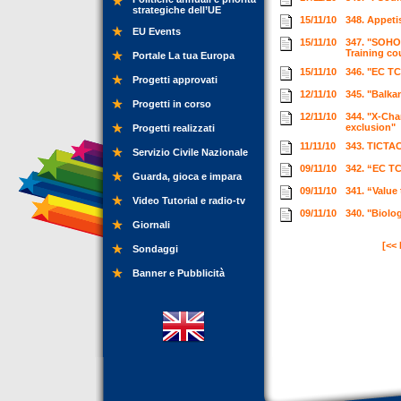
strategiche dell’UE
15/11/10
348. Appeti
EU Events
15/11/10
347. "SOHO
Training c
Portale La tua Europa
15/11/10
346. "EC TC
Progetti approvati
12/11/10
345. "Balka
Progetti in corso
12/11/10
344. "X-Cha
exclusion"
Progetti realizzati
11/11/10
343. TICTAC
Servizio Civile Nazionale
09/11/10
342. “EC TC
Guarda, gioca e impara
09/11/10
341. “Value
Video Tutorial e radio-tv
09/11/10
340. "Biolog
Giornali
[<<
Sondaggi
Banner e Pubblicità