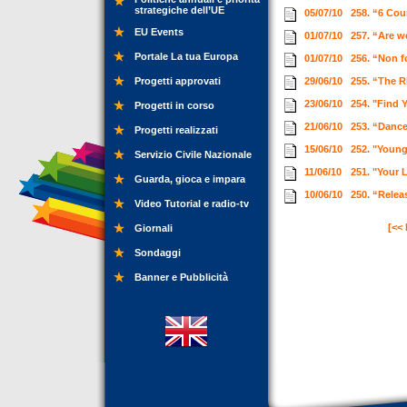
strategiche dell’UE
05/07/10
258. “6 Cou
EU Events
01/07/10
257. “Are 
Portale La tua Europa
01/07/10
256. “Non f
Progetti approvati
29/06/10
255. “The R
23/06/10
254. "Find 
Progetti in corso
21/06/10
253. “Dance
Progetti realizzati
15/06/10
252. "Young
Servizio Civile Nazionale
11/06/10
251. "Your 
Guarda, gioca e impara
10/06/10
250. “Relea
Video Tutorial e radio-tv
[<<
Giornali
Sondaggi
Banner e Pubblicità