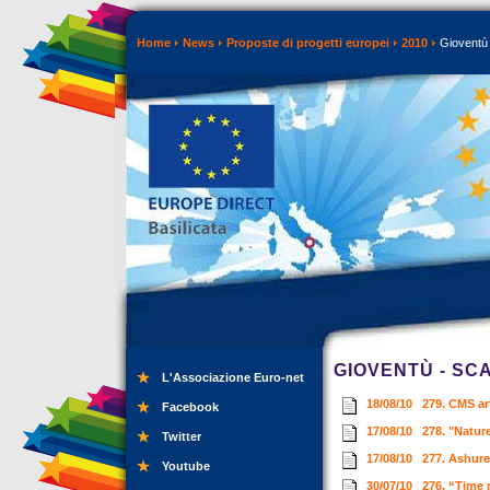
Home
News
Proposte di progetti europei
2010
Gioventù 
GIOVENTÙ - SC
L'Associazione Euro-net
18/08/10
279. CMS ar
Facebook
17/08/10
278. "Natur
Twitter
17/08/10
277. Ashur
Youtube
30/07/10
276. “Time