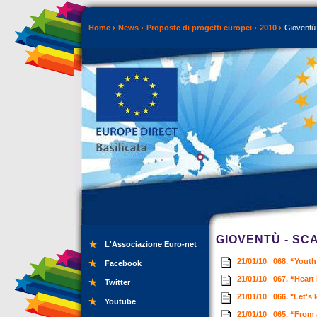
Home
News
Proposte di progetti europei
2010
Gioventù 
GIOVENTÙ - SC
L'Associazione Euro-net
21/01/10
068. “Youth
Facebook
21/01/10
067. “Heart
Twitter
21/01/10
066. "Let's
Youtube
21/01/10
065. “From 