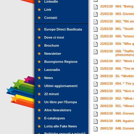
LinkedIn
21/01/10
064. "Being
Link
21/01/10
063. Giove
Contatti
21/01/10
062. "We are
21/01/10
061. "Youth
Europe Direct Basilicata
21/01/10
060. "Interc
Dove ci trovi
21/01/10
059. "Who g
Brochure
21/01/10
058. "Traff
Newsletter
phenomeno
21/01/10
057. "Work 
Buongiorno Regione
21/01/10
056. "The i
Lavoradio
20/01/10
55. “Workin
News
20/01/10
054. “ The 
Ultimi aggiornamenti
20/01/10
053. “Non-
22 minuti
20/01/10
052. “What
Un libro per l'Europa
20/01/10
051. “Miracl
Altre Newsletters
20/01/10
050. Gioven
E-catalogues
20/01/10
049. Agains
Lotta alle Fake News
20/01/10
048. Gioven
Politiche annuali e priorità