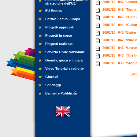
20/01/10
047. 'Unite
strategiche dell’UE
20/01/10
046. "Media
EU Events
20/01/10
045. “Alert 
Portale La tua Europa
20/01/10
044. “Cultu
Progetti approvati
20/01/10
043.“Butter
Progetti in corso
20/01/10
042. "Who 
Progetti realizzati
20/01/10
041. “List
Servizio Civile Nazionale
20/01/10
040. “The 
Guarda, gioca e impara
20/01/10
039. "Stop 
Video Tutorial e radio-tv
[<<
Giornali
Sondaggi
Banner e Pubblicità