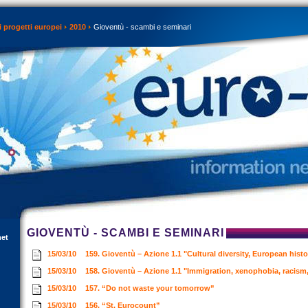
 progetti europei
2010
Gioventù - scambi e seminari
GIOVENTÙ - SCAMBI E SEMINARI
net
15/03/10
159. Gioventù – Azione 1.1 "Cultural diversity, European hist
15/03/10
158. Gioventù – Azione 1.1 "Immigration, xenophobia, racism,
15/03/10
157. “Do not waste your tomorrow”
15/03/10
156. “St. Eurocount”