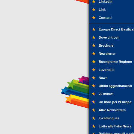
LinkedIn
Link
Contatti
Europe Direct Basilica
Dove ci trovi
Brochure
Newsletter
Buongiorno Regione
Lavoradio
News
Ultimi aggiornamenti
22 minuti
Un libro per l'Europa
Altre Newsletters
E-catalogues
Lotta alle Fake News
Politiche annuali e pri