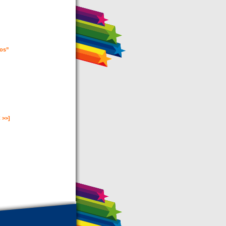
ios”
 >>]