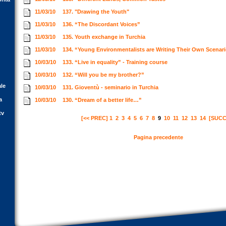
11/03/10
137. "Drawing the Youth"
11/03/10
136. “The Discordant Voices”
11/03/10
135. Youth exchange in Turchia
11/03/10
134. “Young Environmentalists are Writing Their Own Scenar
10/03/10
133. “Live in equality” - Training course
10/03/10
132. “Will you be my brother?”
ale
10/03/10
131. Gioventù - seminario in Turchia
a
10/03/10
130. “Dream of a better life…”
tv
[<< PREC]
1
2
3
4
5
6
7
8
9
10
11
12
13
14
[SUCC
Pagina precedente