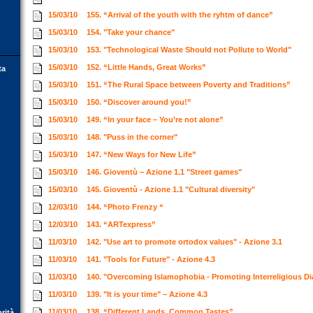
15/03/10
155. “Arrival of the youth with the ryhtm of dance”
15/03/10
154. "Take your chance"
15/03/10
153. "Technological Waste Should not Pollute to World"
15/03/10
152. “Little Hands, Great Works”
ta
15/03/10
151. “The Rural Space between Poverty and Traditions”
15/03/10
150. “Discover around you!”
15/03/10
149. “In your face – You’re not alone”
15/03/10
148. "Puss in the corner"
15/03/10
147. “New Ways for New Life”
15/03/10
146. Gioventù – Azione 1.1 "Street games"
15/03/10
145. Gioventù - Azione 1.1 "Cultural diversity"
12/03/10
144. “Photo Frenzy “
12/03/10
143. “ARTexpress”
11/03/10
142. "Use art to promote ortodox values" - Azione 3.1
11/03/10
141. "Tools for Future" - Azione 4.3
11/03/10
140. "Overcoming Islamophobia - Promoting Interreligious D
11/03/10
139. "It is your time" – Azione 4.3
11/03/10
138. “Different Lands, Common Tastes”
orità