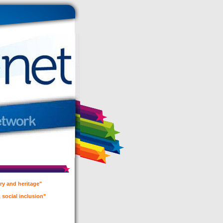
ory and heritage"
 social inclusion"