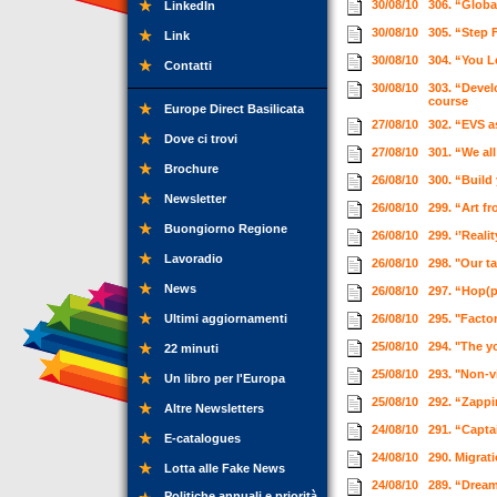
30/08/10
306. “Globa
LinkedIn
30/08/10
305. “Step 
Link
30/08/10
304. “You L
Contatti
30/08/10
303. “Deve
course
Europe Direct Basilicata
27/08/10
302. “EVS a
Dove ci trovi
27/08/10
301. “We al
Brochure
26/08/10
300. “Build
Newsletter
26/08/10
299. “Art f
Buongiorno Regione
26/08/10
299. ‘’Reali
Lavoradio
26/08/10
298. "Our t
News
26/08/10
297. “Hop(p
Ultimi aggiornamenti
26/08/10
295. "Facto
25/08/10
294. "The y
22 minuti
25/08/10
293. "Non-v
Un libro per l'Europa
25/08/10
292. “Zappi
Altre Newsletters
24/08/10
291. “Capta
E-catalogues
24/08/10
290. Migrat
Lotta alle Fake News
24/08/10
289. “Drea
Politiche annuali e priorità