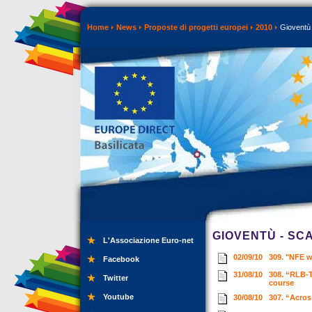
Home
News
Proposte di progetti europei
2010
Gioventù 
GIOVENTÙ - SC
L'Associazione Euro-net
02/09/10
309. "NFE w
Facebook
31/08/10
308. “RLB-T
Twitter
course
Youtube
30/08/10
307. “Acros