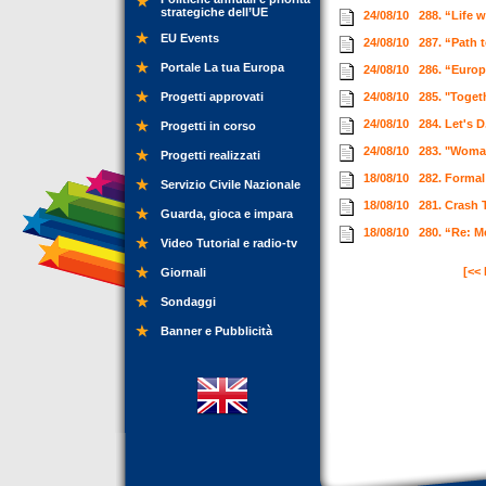
strategiche dell’UE
24/08/10
288. “Life 
EU Events
24/08/10
287. “Path 
Portale La tua Europa
24/08/10
286. “Euro
Progetti approvati
24/08/10
285. "Toget
24/08/10
284. Let's 
Progetti in corso
24/08/10
283. "Woma
Progetti realizzati
18/08/10
282. Formal
Servizio Civile Nazionale
18/08/10
281. Crash 
Guarda, gioca e impara
18/08/10
280. “Re: M
Video Tutorial e radio-tv
[<<
Giornali
Sondaggi
Banner e Pubblicità