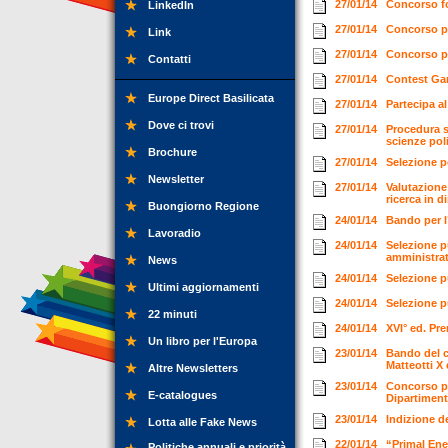
27/01/14
Concorso fo
LinkedIn
27/01/14
Concorso pe
Link
27/01/14
Concorso p
Contatti
27/01/14
Contest Ga
Europe Direct Basilicata
27/01/14
Partecipa a
Dove ci trovi
27/01/14
Procedura se
scienze pol
Brochure
27/01/14
Selezione p
Newsletter
27/01/14
Valutazione
ricerca in d
Buongiorno Regione
24/01/14
Bando per 
Lavoradio
24/01/14
Selezione p
amministrat
News
24/01/14
Selezione p
Ultimi aggiornamenti
24/01/14
Selezione p
22 minuti
24/01/14
XVI° ed. Pr
Un libro per l'Europa
23/01/14
Bando del c
Matteotti X
Altre Newsletters
23/01/14
Concorso pu
E-catalogues
Dipartiment
23/01/14
Indizione d
Lotta alle Fake News
22/01/14
“Primal Ene
Politiche annuali e priorità