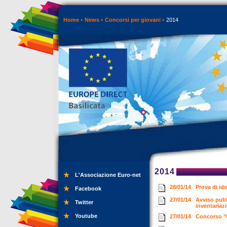
Home
News
Concorsi per giovani
2014
2014
L'Associazione Euro-net
28/01/14
Prova di ido
Facebook
27/01/14
Avviso pubbl
Twitter
inventariazi
Youtube
27/01/14
Concorso "