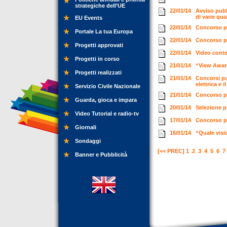
strategiche dell’UE
22/01/14
Avviso pubb
di varie qu
EU Events
22/01/14
Concorso pu
Portale La tua Europa
22/01/14
Concorso pu
Progetti approvati
22/01/14
Video conte
Progetti in corso
21/01/14
“View Awards
Progetti realizzati
21/01/14
Concorsi pu
elettrica e i
Servizio Civile Nazionale
21/01/14
Concorso pe
Guarda, gioca e impara
20/01/14
Selezione p
Video Tutorial e radio-tv
17/01/14
Concorso p
Giornali
16/01/14
“Quale visi
Sondaggi
[<< PREC]
1
2
3
4
5
6
7
Banner e Pubblicità