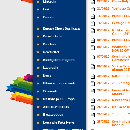
22/06/17
China-Italy
LinkedIn
21/06/17
"Let's go C
Link
16/06/17
Fiere del l
Contatti
16/06/17
Let’s go C
Europe Direct Basilicata
09/06/17
8 - 14 agos
Giugno 20
Dove ci trovi
09/06/17
Fiere del l
Brochure
08/06/17
Workshop “C
HOUSE OF BR
Newsletter
07/06/17
Seminario i
Buongiorno Regione
Commercio 
06/06/17
5 - 7 sette
Lavoradio
giugno 201
News
30/05/17
Dal Jobs Ac
26/05/17
26 - 27 mag
Ultimi aggiornamenti
26/05/17
Fiere del la
22 minuti
Spagna
Un libro per l'Europa
26/05/17
Residenza p
Altre Newsletters
26/05/17
Un Paese al
25/05/17
7 giugno: C
E-catalogues
25/05/17
Seminario in
Lotta alle Fake News
maggio
Politiche annuali e priorità