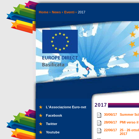
Home
News
Eventi
2017
2017
L'Associazione Euro-net
30/06/17
Summer Scho
Facebook
28/06/17
PMI verso i
Twitter
22/06/17
25 - 26 ott
Youtube
2017