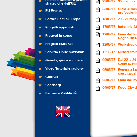
23/05/17
30 maggio: 
strategiche dell’UE
23/05/17
Ciclo di se
EU Events
professioni
Portale La tua Europa
18/05/17
20 - 21 mag
17/05/17
Industria 4
Progetti approvati
12/05/17
Fiere del la
Progetti in corso
Regno Unit
Progetti realizzati
12/05/17
Workshop d
Servizio Civile Nazionale
11/05/17
Mirrors tra
09/05/17
Dal 22 al 2
Guarda, gioca e impara
come aderi
Video Tutorial e radio-tv
05/05/17
Evento a Lu
crescita de
Giornali
05/05/17
Fiere del l
Sondaggi
04/05/17
Food City d
Banner e Pubblicità