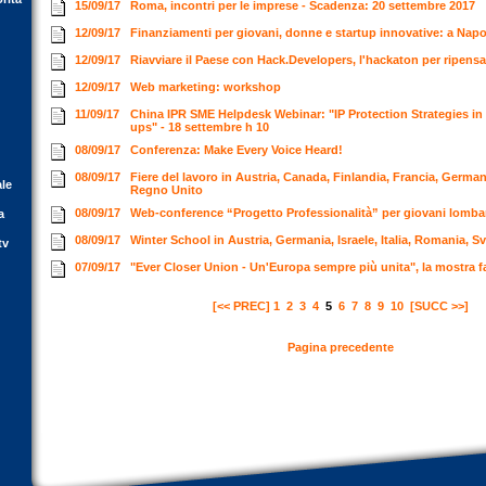
15/09/17
Roma, incontri per le imprese - Scadenza: 20 settembre 2017
12/09/17
Finanziamenti per giovani, donne e startup innovative: a Napol
12/09/17
Riavviare il Paese con Hack.Developers, l'hackaton per ripensa
12/09/17
Web marketing: workshop
11/09/17
China IPR SME Helpdesk Webinar: "IP Protection Strategies in
ups" - 18 settembre h 10
08/09/17
Conferenza: Make Every Voice Heard!
08/09/17
Fiere del lavoro in Austria, Canada, Finlandia, Francia, Germani
ale
Regno Unito
08/09/17
Web-conference “Progetto Professionalità” per giovani lomba
a
08/09/17
Winter School in Austria, Germania, Israele, Italia, Romania, S
tv
07/09/17
"Ever Closer Union - Un'Europa sempre più unita", la mostra
[<< PREC]
1
2
3
4
5
6
7
8
9
10
[SUCC >>]
Pagina precedente