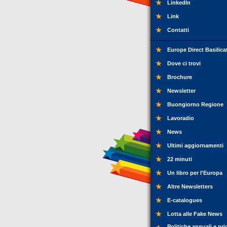
LinkedIn
Link
Contatti
Europe Direct Basilica
Dove ci trovi
Brochure
Newsletter
Buongiorno Regione
Lavoradio
News
Ultimi aggiornamenti
22 minuti
Un libro per l'Europa
Altre Newsletters
E-catalogues
Lotta alle Fake News
Politiche annuali e pri