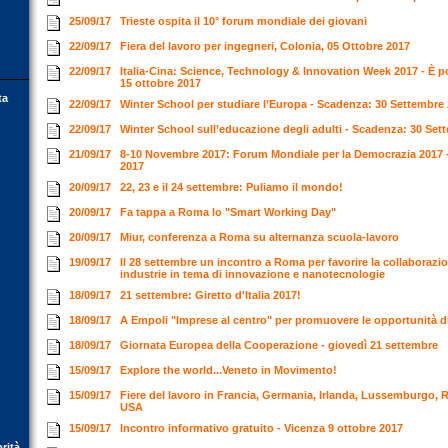
25/09/17
Trieste ospita il 10° forum mondiale dei giovani
22/09/17
Fiera del lavoro per ingegneri, Colonia, 05 Ottobre 2017
22/09/17
Italia-Cina: Science, Technology & Innovation Week 2017 - È pos
15 ottobre 2017
ta
22/09/17
Winter School per studiare l’Europa - Scadenza: 30 Settembr
22/09/17
Winter School sull’educazione degli adulti - Scadenza: 30 Se
21/09/17
8-10 Novembre 2017: Forum Mondiale per la Democrazia 2017 
2017
20/09/17
22, 23 e il 24 settembre: Puliamo il mondo!
20/09/17
Fa tappa a Roma lo "Smart Working Day"
20/09/17
Miur, conferenza a Roma su alternanza scuola-lavoro
19/09/17
Il 28 settembre un incontro a Roma per favorire la collaborazio
industrie in tema di innovazione e nanotecnologie
18/09/17
21 settembre: Giretto d'Italia 2017!
18/09/17
A Empoli "Imprese al centro" per promuovere le opportunità d
18/09/17
Giornata Europea della Cooperazione - giovedì 21 settembre
15/09/17
Explore the world...Veneto in Movimento!
15/09/17
Fiere del lavoro in Francia, Germania, Irlanda, Lussemburgo,
USA
15/09/17
Incontro informativo gratuito - Vicenza 9 ottobre 2017
orità