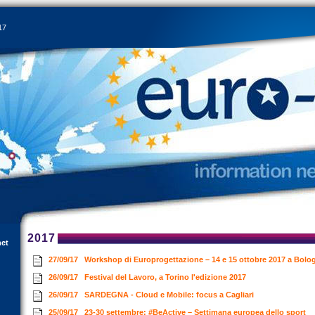
17
2017
net
27/09/17
Workshop di Europrogettazione – 14 e 15 ottobre 2017 a Bol
26/09/17
Festival del Lavoro, a Torino l'edizione 2017
26/09/17
SARDEGNA - Cloud e Mobile: focus a Cagliari
25/09/17
23-30 settembre: #BeActive – Settimana europea dello sport