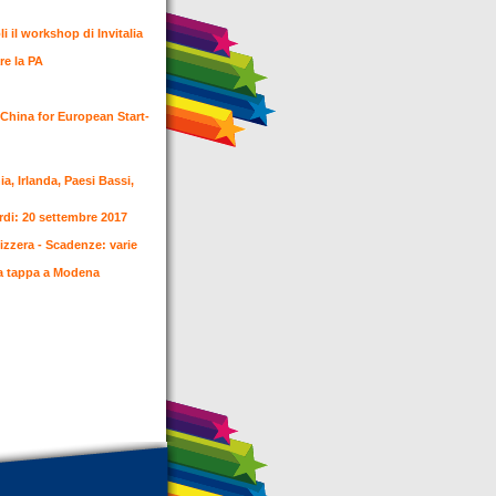
i il workshop di Invitalia
re la PA
 China for European Start-
a, Irlanda, Paesi Bassi,
rdi: 20 settembre 2017
vizzera - Scadenze: varie
 fa tappa a Modena