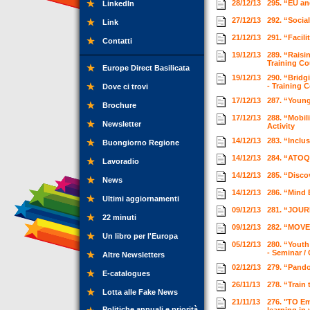
28/12/13
295. “EU an
LinkedIn
27/12/13
292. “Socia
Link
21/12/13
291. “Facili
Contatti
19/12/13
289. “Raisi
Training C
Europe Direct Basilicata
19/12/13
290. “Bridg
- Training 
Dove ci trovi
17/12/13
287. “Youn
Brochure
17/12/13
288. “Mobil
Newsletter
Activity
14/12/13
283. “Inclu
Buongiorno Regione
14/12/13
284. “ATOQ 
Lavoradio
14/12/13
285. “Disco
News
14/12/13
286. “Mind 
Ultimi aggiornamenti
09/12/13
281. “JOUR
22 minuti
09/12/13
282. “MOVE
Un libro per l'Europa
05/12/13
280. “Youth
- Seminar /
Altre Newsletters
02/12/13
279. “Pando
E-catalogues
26/11/13
278. “Train 
Lotta alle Fake News
21/11/13
276. "TO Em
Politiche annuali e priorità