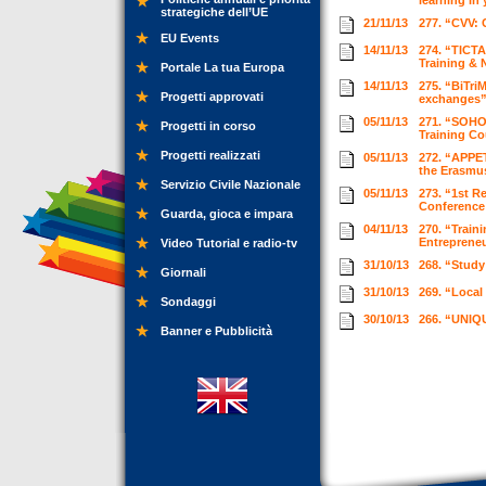
learning in
strategiche dell’UE
21/11/13
277. “CVV: 
EU Events
14/11/13
274. “TICTA
Training & 
Portale La tua Europa
14/11/13
275. “BiTri
Progetti approvati
exchanges”
05/11/13
271. “SOHO 
Progetti in corso
Training C
Progetti realizzati
05/11/13
272. “APPET
the Erasmu
Servizio Civile Nazionale
05/11/13
273. “1st R
Conferenc
Guarda, gioca e impara
04/11/13
270. “Train
Entrepreneu
Video Tutorial e radio-tv
31/10/13
268. “Study 
Giornali
31/10/13
269. “Local
Sondaggi
30/10/13
266. “UNIQU
Banner e Pubblicità