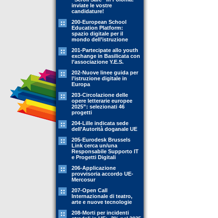
inviate le vostre
candidature!
200-European School
Education Platform:
spazio digitale per il
mondo dell’istruzione
201-Partecipate allo youth
exchange in Basilicata con
l’associazione Y.E.S.
202-Nuove linee guida per
l’istruzione digitale in
Europa
203-Circolazione delle
opere letterarie europee
2025”: selezionati 46
progetti
204-Lille indicata sede
dell’Autorità doganale UE
205-Eurodesk Brussels
Link cerca un/una
Responsabile Supporto IT
e Progetti Digitali
206-Applicazione
provvisoria accordo UE-
Mercosur
207-Open Call
Internazionale di teatro,
arte e nuove tecnologie
208-Morti per incidenti