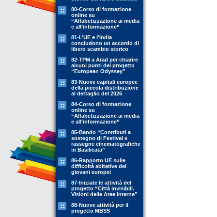
80-Corso di formazione
online su
“Alfabetizzazione ai media
e all’informazione”
81-L’UE e l’India
concludono un accordo di
libero scambio storico
82-TPM a Arad per chiarire
alcuni punti del progetto
“European Odyssey”
83-Nuove capitali europee
della piccola distribuzione
al dettaglio del 2026
84-Corso di formazione
online su
“Alfabetizzazione ai media
e all’informazione”
85-Bando “Contributi a
sostegno di Festival e
rassegne cinematografiche
in Basilicata”
86-Rapporto UE sulle
difficoltà abitative dei
giovani europei
87-Iniziate le attività del
progetto “Città invisibili.
Visioni delle Aree interne”
88-Nuove attività per il
progetto MBSS