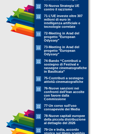
70-Nuova Strategia UE
contro il razzismo
71-L’UE investe oltre 307
milioni di euro in
intelligenza artificiale e
tecnologie correlate
72-Meeting in Arad del
progetto "European
Odyssey"
73-Meeting in Arad del
progetto "European
Odyssey"
74-Bando “Contributi a
sostegno di Festival e
rassegne cinematografiche
in Basilicata”
75-Contributi a sostegno
attività cinematografiche
76-Nuove sanzioni nei
confronti dell’Iran accolte
con favore dalla
Commissione
77-Un corso sull’uso
consapevole dei Media
78-Nuove capitali europee
della piccola distribuzione
al dettaglio del 2026
79-Ue e India, accordo
storico sul libero scambio