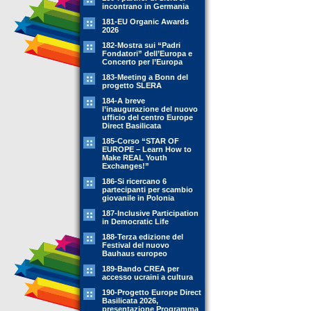
incontrano in Germania
181-EU Organic Awards
2026
182-Mostra sui “Padri
Fondatori” dell’Europa e
Concerto per l’Europa
183-Meeting a Bonn del
progetto SLERA
184-A breve
l’inaugurazione del nuovo
ufficio del centro Europe
Direct Basilicata
185-Corso “STAR OF
EUROPE – Learn How to
Make REAL Youth
Exchanges!”
186-Si ricercano 6
partecipanti per scambio
giovanile in Polonia
187-Inclusive Participation
in Democratic Life
188-Terza edizione del
Festival del nuovo
Bauhaus europeo
189-Bando CREA per
accesso ucraini a cultura
190-Progetto Europe Direct
Basilicata 2026,
presentazione Programma