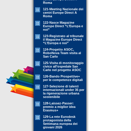
Roma
121-Meeting Nazionale dei
centri Europe Direct A
Roma
122-Nasce Magazine
Europe Direct “L’Europa e
noi”
123-Registrato al tribunale
il Magazine Europe Direct
“L’Europa e noi”
124-Progetto ASOC,
RoboNova Team visita al
San Carlo
125-Visita di monitoraggio
civico all’ospedale San
Carlo nel progetto ASOC
126-Bando Prospettive+
per le competenze digitali
127-Selezione di talenti
internazionali under 35 per
la rigenerazione urbana
sostenibile
128-Laissez-Passer:
premio a miglior idea
Erasmus+
129-La rete Eurodesk
protagonista della
Settimana europea dei
giovani 2026