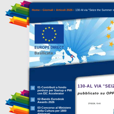
Home
Giornali
Articoli 2026
130-Al via “Seize the Summer 
130-AL VIA “SE
01-Contributi a fondo
perduto per Startup e PMI
pubblicato su OP
con EIC Accelerator
02-Bando Eurodesk
Awards 2026
03-Concorso al Ministero
della Cultura per 1800
diplomati