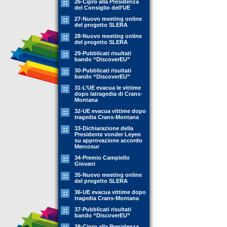
26-Cipro alla Presidenza
del Consiglio dell’UE
27-Nuovo meeting online
del progetto SLERA
28-Nuovo meeting online
del progetto SLERA
29-Pubblicati risultati
bando “DiscoverEU”
30-Pubblicati risultati
bando “DiscoverEU”
31-L’UE evacua le vittime
dopo latragedia di Crans-
Montana
32-UE evacua vittime dopo
tragedia Crans-Montana
33-Dichiarazione della
Presidente vonder Leyen
su approvazione accordo
Mercosur
34-Premio Campiello
Giovani
35-Nuovo meeting online
del progetto SLERA
36-UE evacua vittime dopo
tragedia Crans-Montana
37-Pubblicati risultati
bando “DiscoverEU”
38-Cipro alla Presidenza