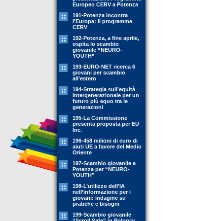
Europeo CERV a Potenza
191-Potenza incontra
l'Europa: il programma
CERV
192-Potenza, a fine aprile,
ospita lo scambio
giovanile “NEURO-
YOUTH”
193-EURO-NET ricerca 6
giovani per scambio
all’estero
194-Strategia sull’equità
intergenerazionale per un
futuro più equo tra le
generazioni
195-La Commissione
presenta proposta per EU
Inc.
196-458 milioni di euro di
aiuti UE a favore del Medio
Oriente
197-Scambio giovanile a
Potenza per “NEURO-
YOUTH”
198-L’utilizzo dell’IA
nell’informazione per i
giovani: indagine su
pratiche e bisogni
199-Scambio giovanile
“Scroll Safe” in Polonia: