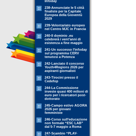
Infoday
238-Annunciate le 5 città
finaliste per la Capitale
Europea della Gioventù
2029
239-Volontariato europeo
nel Centro MJC in Francia
240-Il dominio .eu
celebrerà i vent’anni di
esistenza a fine maggio
241-Un successo l’infoday
sul programma CERV
tenutosi a Potenza
242-Lanciato il concorso
Youth4Regions 2026 per
aspiranti giornalisti
243-Tirocini presso il
Cedefop
244-La Commissione
investe quasi 400 milioni di
euro per i ricercatori post-
dottorato
245-Campo estivo AGORA
2026 per giovani
femministe
246-Corso sull’educazione
non formale “ESC LAB”
dal 5-7 maggio a Roma
247-Scambio “PLAY-