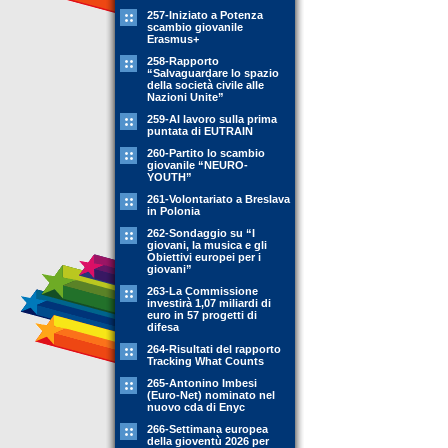
257-Iniziato a Potenza
scambio giovanile
Erasmus+
258-Rapporto
“Salvaguardare lo spazio
della società civile alle
Nazioni Unite”
259-Al lavoro sulla prima
puntata di EUTRAIN
260-Partito lo scambio
giovanile “NEURO-
YOUTH”
261-Volontariato a Breslava
in Polonia
262-Sondaggio su “I
giovani, la musica e gli
Obiettivi europei per i
giovani”
263-La Commissione
investirà 1,07 miliardi di
euro in 57 progetti di
difesa
264-Risultati del rapporto
Tracking What Counts
265-Antonino Imbesi
(Euro-Net) nominato nel
nuovo cda di Enyc
266-Settimana europea
della gioventù 2026 per