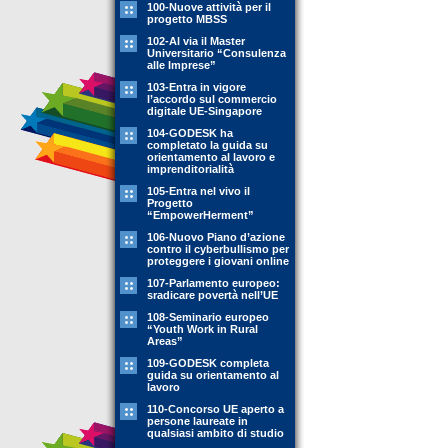
100-Nuove attività per il
progetto MBSS
102-Al via il Master
Universitario “Consulenza
alle Imprese”
103-Entra in vigore
l’accordo sul commercio
digitale UE-Singapore
104-GODESK ha
completato la guida su
orientamento al lavoro e
imprenditorialità
105-Entra nel vivo il
Progetto
“EmpowerHerment”
106-Nuovo Piano d’azione
contro il cyberbullismo per
proteggere i giovani online
107-Parlamento europeo:
sradicare povertà nell’UE
108-Seminario europeo
“Youth Work in Rural
Areas”
109-GODESK completa
guida su orientamento al
lavoro
110-Concorso UE aperto a
persone laureate in
qualsiasi ambito di studio