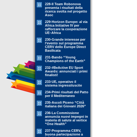
228-Il Team Robonova
presenta i risultati della
ricerca svolta nel progetto
Asoc
229-Horizon Europe: al via
Africa Initiative IV per
rafforzare la cooperazione
UE–Africa
230-Grande interesse per
l’evento sul programma
CERV dello Europe Direct
Basilicata
231-Bando “Young
Champions of the Earth”
232-#BeActive EU Sport
Awards: annunciati i primi
finalisti!
233-UE, operativo il
sistema ingressi/uscite
234-Primi risultati del Patto
per il Mediterraneo
235-Ascoli Piceno “Città
italiana dei Giovani 2026”
236-La Commissione
annuncia nuovi impegni in
materia di salute al vertice
“One Health"
237-Programma CERV,
buona partecipazione a