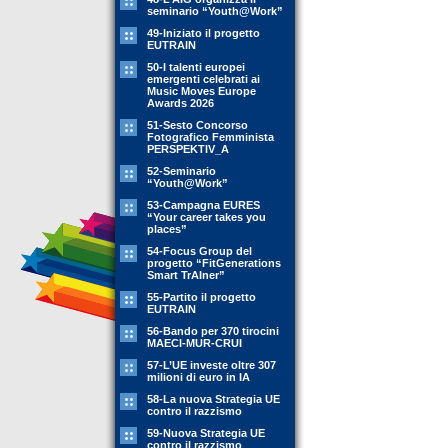
seminario “Youth@Work”
49-Iniziato il progetto
EUTRAIN
50-I talenti europei
emergenti celebrati ai
Music Moves Europe
Awards 2026
51-Sesto Concorso
Fotografico Femminista
PERSPEKTIV_A
52-Seminario
“Youth@Work”
53-Campagna EURES
“Your career takes you
places”
54-Focus Group del
progetto “FitGenerations
Smart TrAIner”
55-Partito il progetto
EUTRAIN
56-Bando per 370 tirocini
MAECI-MUR-CRUI
57-L’UE investe oltre 307
milioni di euro in IA
58-La nuova Strategia UE
contro il razzismo
59-Nuova Strategia UE
contro il razzismo