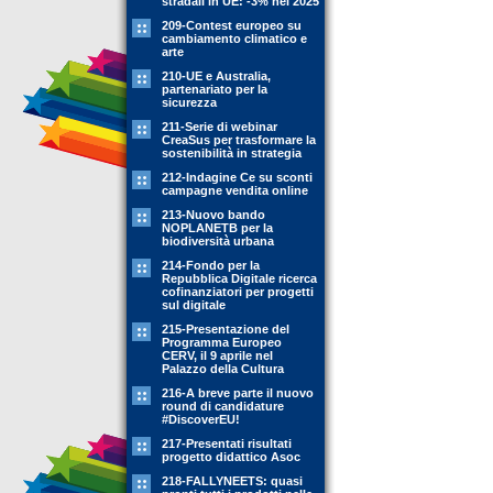
stradali in UE: -3% nel 2025
209-Contest europeo su
cambiamento climatico e
arte
210-UE e Australia,
partenariato per la
sicurezza
211-Serie di webinar
CreaSus per trasformare la
sostenibilità in strategia
212-Indagine Ce su sconti
campagne vendita online
213-Nuovo bando
NOPLANETB per la
biodiversità urbana
214-Fondo per la
Repubblica Digitale ricerca
cofinanziatori per progetti
sul digitale
215-Presentazione del
Programma Europeo
CERV, il 9 aprile nel
Palazzo della Cultura
216-A breve parte il nuovo
round di candidature
#DiscoverEU!
217-Presentati risultati
progetto didattico Asoc
218-FALLYNEETS: quasi