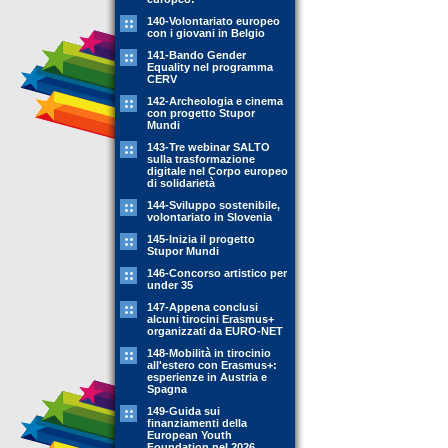
140-Volontariato europeo
con i giovani in Belgio
141-Bando Gender
Equality nel programma
CERV
142-Archeologia e cinema
con progetto Stupor
Mundi
143-Tre webinar SALTO
sulla trasformazione
digitale nel Corpo europeo
di solidarietà
144-Sviluppo sostenibile,
volontariato in Slovenia
145-Inizia il progetto
Stupor Mundi
146-Concorso artistico per
under 35
147-Appena conclusi
alcuni tirocini Erasmus+
organizzati da EURO-NET
148-Mobilità in tirocinio
all'estero con Erasmus+:
esperienze in Austria e
Spagna
149-Guida sui
finanziamenti della
European Youth
Foundation nel 2026