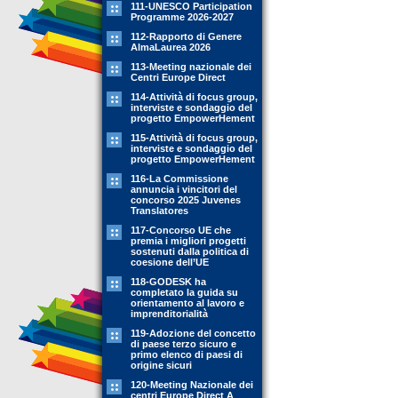
111-UNESCO Participation
Programme 2026-2027
112-Rapporto di Genere
AlmaLaurea 2026
113-Meeting nazionale dei
Centri Europe Direct
114-Attività di focus group,
interviste e sondaggio del
progetto EmpowerHement
115-Attività di focus group,
interviste e sondaggio del
progetto EmpowerHement
116-La Commissione
annuncia i vincitori del
concorso 2025 Juvenes
Translatores
117-Concorso UE che
premia i migliori progetti
sostenuti dalla politica di
coesione dell’UE
118-GODESK ha
completato la guida su
orientamento al lavoro e
imprenditorialità
119-Adozione del concetto
di paese terzo sicuro e
primo elenco di paesi di
origine sicuri
120-Meeting Nazionale dei
centri Europe Direct A