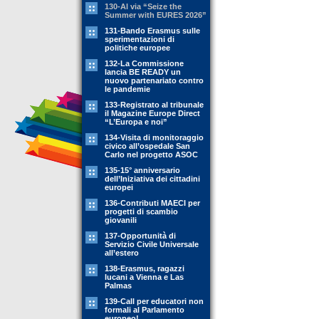
130-Al via “Seize the
Summer with EURES 2026”
131-Bando Erasmus sulle
sperimentazioni di
politiche europee
132-La Commissione
lancia BE READY un
nuovo partenariato contro
le pandemie
133-Registrato al tribunale
il Magazine Europe Direct
“L’Europa e noi”
134-Visita di monitoraggio
civico all’ospedale San
Carlo nel progetto ASOC
135-15° anniversario
dell’Iniziativa dei cittadini
europei
136-Contributi MAECI per
progetti di scambio
giovanili
137-Opportunità di
Servizio Civile Universale
all’estero
138-Erasmus, ragazzi
lucani a Vienna e Las
Palmas
139-Call per educatori non
formali al Parlamento
europeo!