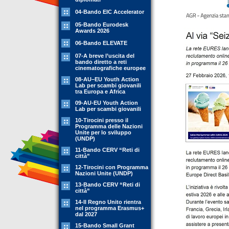
04-Bando EIC Accelerator
05-Bando Eurodesk
Awards 2026
06-Bando ELEVATE
07-A breve l’uscita del
bando diretto a reti
cinematografiche europee
08-AU–EU Youth Action
Lab per scambi giovanili
tra Europa e Africa
09-AU-EU Youth Action
Lab per scambi giovanili
10-Tirocini presso il
Programma delle Nazioni
Unite per lo sviluppo
(UNDP)
11-Bando CERV “Reti di
città”
12-Tirocini con Programma
Nazioni Unite (UNDP)
13-Bando CERV “Reti di
città”
14-Il Regno Unito rientra
nel programma Erasmus+
dal 2027
15-Bando Small Grant