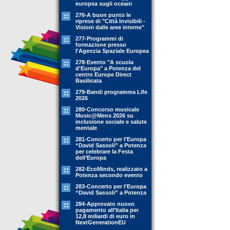
europea sugli oceani
276-A buon punto le
riprese di "Città Invisibili -
Visioni dalle aree interne"
277-Programmi di
formazione presso
l'Agenzia Spaziale Europea
278-Evento "A scuola
d'Europa" a Potenza del
centro Europe Direct
Basilicata
279-Bandi programma Life
2026
280-Concorso musicale
Music@Mens 2026 su
inclusione sociale e salute
mentale
281-Concerto per l’Europa
“David Sassoli” a Potenza
per celebrare la Festa
dell’Europa
282-EcoMinds, realizzato a
Potenza secondo evento
283-Concerto per l’Europa
“David Sassoli” a Potenza
284-Approvato nuovo
pagamento all’Italia per
12,8 miliardi di euro in
NextGenerationEU