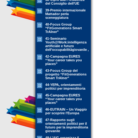
del Consiglio dell’UE
39-Premio internazionale
Mattador perla
sceneggiatura
40-Focus Group
“FitGenerations Smart
TrAIner”
41-Seminario
Youth@Work:intelligenza
artificiale e futuro
dell’occupabilitàgiovanile ,
42-Campagna EURES
“Your career takes you
places”
43-Focus Group del
progetto “FitGenerations
Smart TrAIner”
44-YEPA, orientamenti
politici per imprenditoria
45-Campagna EURES
“Your career takes you
places”
46-EUTRAIN – Un Viaggio
per scoprire l’Europa
47-Rapporto sugli
orientamenti politici per il
futuro per la imprenditoria
giovanile
48-L’AIG organizza il