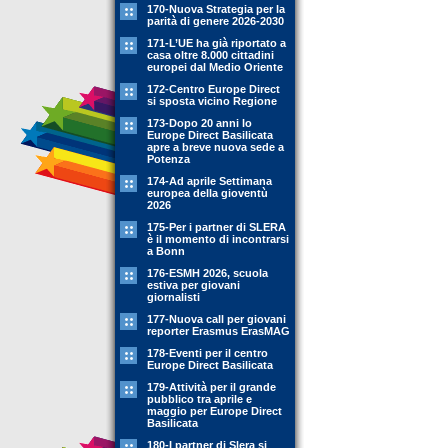
170-Nuova Strategia per la
parità di genere 2026-2030
171-L’UE ha già riportato a
casa oltre 8.000 cittadini
europei dal Medio Oriente
172-Centro Europe Direct
si sposta vicino Regione
173-Dopo 20 anni lo
Europe Direct Basilicata
apre a breve nuova sede a
Potenza
174-Ad aprile Settimana
europea della gioventù
2026
175-Per i partner di SLERA
è il momento di incontrarsi
a Bonn
176-ESMH 2026, scuola
estiva per giovani
giornalisti
177-Nuova call per giovani
reporter Erasmus ErasMAG
178-Eventi per il centro
Europe Direct Basilicata
179-Attività per il grande
pubblico tra aprile e
maggio per Europe Direct
Basilicata
180-I partner di Slera si