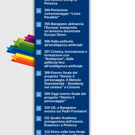
Potenza
304-Proiezione
cortometraggio “Linee
Parallele”
305-Baragiano abbraccia
l’Europa: inaugurata
un’antenna decentrata
Europe Direct
306-Dalla pellicola
all’intelligenza artificiale
307-Cinema, innovazione e
formazione con
"Ibridazioni", dalla
pellicola fino
all'intelligenza artificiale
308-Evento finale del
progetto “Dentro il
personaggio. Il Metodo
Stanislavskij – Strasberg
nel cinema” a Crotone
309-Oggi evento finale del
progetto “Dentro il
personaggio”
310-UE, a Baragiano
mostra sui Padri Fondatori
311-Qualis Academy
protagonista dell'evento
Erasmus+ a Potenza
312-Entra nella fase finale