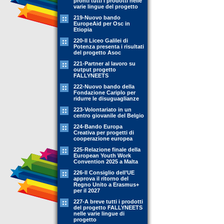
pronti tutti i prodotti nelle
varie lingue del progetto
219-Nuovo bando
EuropeAid per Osc in
Etiopia
220-Il Liceo Galilei di
Potenza presenta i risultati
del progetto Asoc
221-Partner al lavoro su
output progetto
FALLYNEETS
222-Nuovo bando della
Fondazione Cariplo per
ridurre le disuguaglianze
223-Volontariato in un
centro giovanile del Belgio
224-Bando Europa
Creativa per progetti di
cooperazione europea
225-Relazione finale della
European Youth Work
Convention 2025 a Malta
226-Il Consiglio dell’UE
approva il ritorno del
Regno Unito a Erasmus+
per il 2027
227-A breve tutti i prodotti
del progetto FALLYNEETS
nelle varie lingue di
progetto