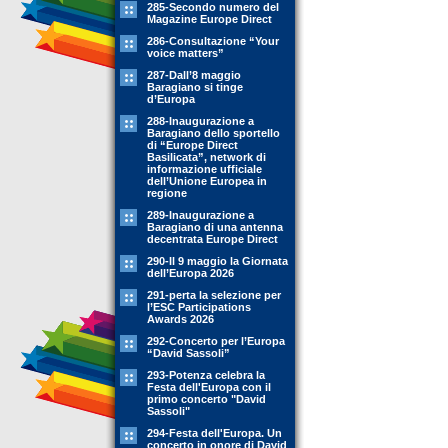
285-Secondo numero del
Magazine Europe Direct
286-Consultazione “Your
voice matters”
287-Dall’8 maggio
Baragiano si tinge
d’Europa
288-Inaugurazione a
Baragiano dello sportello
di “Europe Direct
Basilicata”, network di
informazione ufficiale
dell’Unione Europea in
regione
289-Inaugurazione a
Baragiano di una antenna
decentrata Europe Direct
290-Il 9 maggio la Giornata
dell’Europa 2026
291-perta la selezione per
l’ESC Participations
Awards 2026
292-Concerto per l’Europa
“David Sassoli”
293-Potenza celebra la
Festa dell'Europa con il
primo concerto "David
Sassoli"
294-Festa dell'Europa. Un
concerto in onore di David