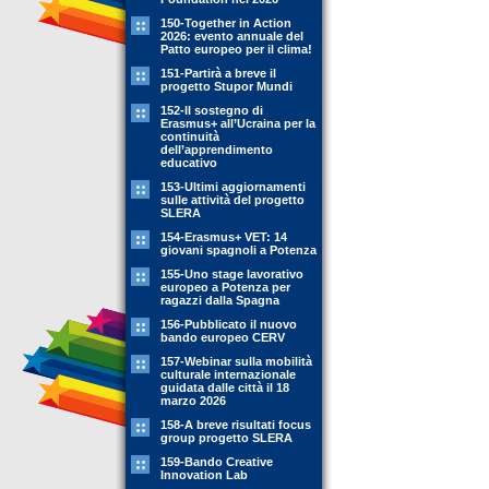
150-Together in Action
2026: evento annuale del
Patto europeo per il clima!
151-Partirà a breve il
progetto Stupor Mundi
152-Il sostegno di
Erasmus+ all’Ucraina per la
continuità
dell’apprendimento
educativo
153-Ultimi aggiornamenti
sulle attività del progetto
SLERA
154-Erasmus+ VET: 14
giovani spagnoli a Potenza
155-Uno stage lavorativo
europeo a Potenza per
ragazzi dalla Spagna
156-Pubblicato il nuovo
bando europeo CERV
157-Webinar sulla mobilità
culturale internazionale
guidata dalle città il 18
marzo 2026
158-A breve risultati focus
group progetto SLERA
159-Bando Creative
Innovation Lab