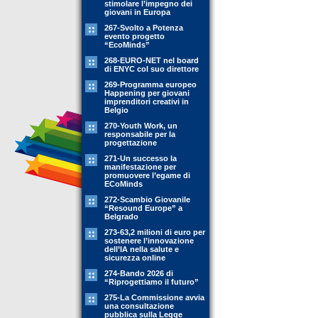
stimolare l’impegno dei
giovani in Europa
267-Svolto a Potenza
evento progetto
“EcoMinds”
268-EURO-NET nel board
di ENYC col suo direttore
269-Programma europeo
Happening per giovani
imprenditori creativi in
Belgio
270-Youth Work, un
responsabile per la
progettazione
271-Un successo la
manifestazione per
promuovere l’egame di
ECoMinds
272-Scambio Giovanile
“Resound Europe” a
Belgrado
273-63,2 milioni di euro per
sostenere l’innovazione
dell’IA nella salute e
sicurezza online
274-Bando 2026 di
“Riprogettiamo il futuro”
275-La Commissione avvia
una consultazione
pubblica sulla Legge