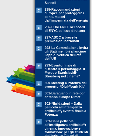
Sassoli
295-Raccomandazioni
europee per proteggere i
consumatori
dall’impennata dell’energia
296-EURO-NET nel board
di ENYC col suo direttore
297-ASOC a breve le
premiazioni nazionali
298-La Commissione invita
gli Stati membri a lanciare
l’app di verifica dell’età
dell’UE
299-Evento finale di
“Dentro il personaggio. Il
Metodo Stanislavkij-
Strasberg nel cinema”
300-Meeting a Potenza del
progetto “Digi-Youth Kit”
301-Baragiano in rete con
antenna Europe Direct
302-“Ibridazioni – Dalla
pellicola all’intelligenza
artificiale”, evento finale a
Potenza
303-Dalla pellicola
all’intelligenza artificiale”:
cinema, innovazione e
formazione per gli studenti
dell’Istituto Giorgi di