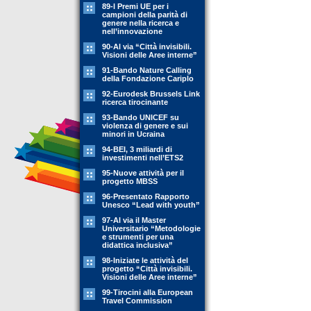
89-l Premi UE per i
campioni della parità di
genere nella ricerca e
nell’innovazione
90-Al via “Città invisibili.
Visioni delle Aree interne”
91-Bando Nature Calling
della Fondazione Cariplo
92-Eurodesk Brussels Link
ricerca tirocinante
93-Bando UNICEF su
violenza di genere e sui
minori in Ucraina
94-BEI, 3 miliardi di
investimenti nell’ETS2
95-Nuove attività per il
progetto MBSS
96-Presentato Rapporto
Unesco “Lead with youth”
97-Al via il Master
Universitario “Metodologie
e strumenti per una
didattica inclusiva”
98-Iniziate le attività del
progetto “Città invisibili.
Visioni delle Aree interne”
99-Tirocini alla European
Travel Commission