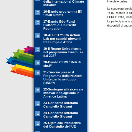
della International Climate
Initiative
16-Bando programma IKI
Small Grants
17-Bando Edu-Fund
Platform di UniCredit
Foundation
18-AU–EU Youth Action
Lab per scambi giovanili
tra Europa e Africa
19-Il Regno Unito rientra
nel programma Erasmus+
dal 2027
20-Bando CERV “Reti di
città”
21-Tirocini presso il
Programma delle Nazioni
Unite per lo sviluppo
(UNDP)
22-Sostegno alla ricerca e
innovazione agricola in
America Latina
23-Concorso letterario
Campiello Giovani
24-Concorso letterario
Campiello Giovani
25-Cipro alla Presidenza
del Consiglio dell’UE