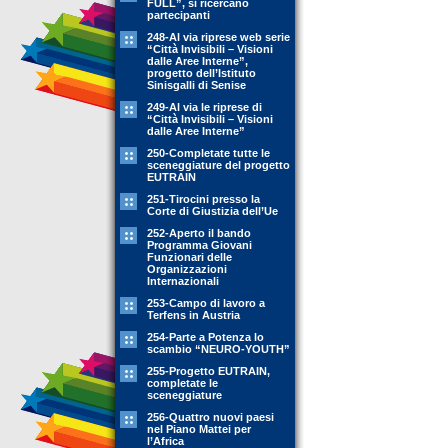
FULL”, si ricercano
partecipanti
248-Al via riprese web serie
“Città Invisibili – Visioni
dalle Aree Interne”,
progetto dell’Istituto
Sinisgalli di Senise
249-Al via le riprese di
“Città Invisibili – Visioni
dalle Aree Interne”
250-Completate tutte le
sceneggiature del progetto
EUTRAIN
251-Tirocini presso la
Corte di Giustizia dell’Ue
252-Aperto il bando
Programma Giovani
Funzionari delle
Organizzazioni
Internazionali
253-Campo di lavoro a
Terfens in Austria
254-Parte a Potenza lo
scambio “NEURO-YOUTH”
255-Progetto EUTRAIN,
completate le
sceneggiature
256-Quattro nuovi paesi
nel Piano Mattei per
l’Africa