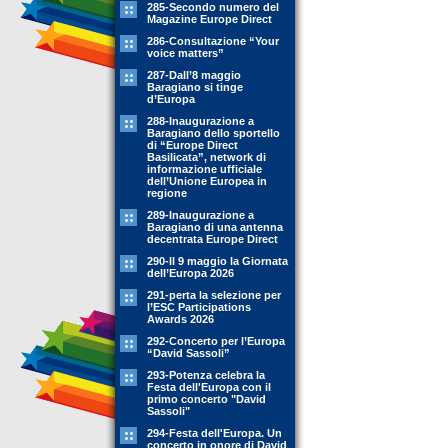
285-Secondo numero del
Magazine Europe Direct
286-Consultazione “Your
voice matters”
287-Dall’8 maggio
Baragiano si tinge
d’Europa
288-Inaugurazione a
Baragiano dello sportello
di “Europe Direct
Basilicata”, network di
informazione ufficiale
dell’Unione Europea in
regione
289-Inaugurazione a
Baragiano di una antenna
decentrata Europe Direct
290-Il 9 maggio la Giornata
dell’Europa 2026
291-perta la selezione per
l’ESC Participations
Awards 2026
292-Concerto per l’Europa
“David Sassoli”
293-Potenza celebra la
Festa dell'Europa con il
primo concerto "David
Sassoli"
294-Festa dell'Europa. Un
concerto in onore di David