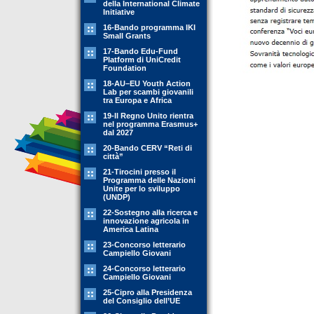
della International Climate
Initiative
16-Bando programma IKI
Small Grants
17-Bando Edu-Fund
Platform di UniCredit
Foundation
18-AU–EU Youth Action
Lab per scambi giovanili
tra Europa e Africa
19-Il Regno Unito rientra
nel programma Erasmus+
dal 2027
20-Bando CERV “Reti di
città”
21-Tirocini presso il
Programma delle Nazioni
Unite per lo sviluppo
(UNDP)
22-Sostegno alla ricerca e
innovazione agricola in
America Latina
23-Concorso letterario
Campiello Giovani
24-Concorso letterario
Campiello Giovani
25-Cipro alla Presidenza
del Consiglio dell’UE