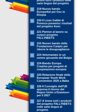
pronti tutti i prodotti nelle
varie lingue del progetto
219-Nuovo bando
EuropeAid per Osc in
Etiopia
220-Il Liceo Galilei di
Potenza presenta i risultati
del progetto Asoc
221-Partner al lavoro su
output progetto
FALLYNEETS
222-Nuovo bando della
Fondazione Cariplo per
ridurre le disuguaglianze
223-Volontariato in un
centro giovanile del Belgio
224-Bando Europa
Creativa per progetti di
cooperazione europea
225-Relazione finale della
European Youth Work
Convention 2025 a Malta
226-Il Consiglio dell’UE
approva il ritorno del
Regno Unito a Erasmus+
per il 2027
227-A breve tutti i prodotti
del progetto FALLYNEETS
nelle varie lingue di
progetto