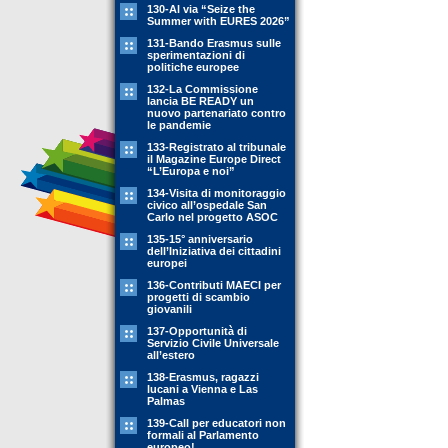
130-Al via “Seize the
Summer with EURES 2026”
131-Bando Erasmus sulle
sperimentazioni di
politiche europee
132-La Commissione
lancia BE READY un
nuovo partenariato contro
le pandemie
133-Registrato al tribunale
il Magazine Europe Direct
“L’Europa e noi”
134-Visita di monitoraggio
civico all’ospedale San
Carlo nel progetto ASOC
135-15° anniversario
dell’Iniziativa dei cittadini
europei
136-Contributi MAECI per
progetti di scambio
giovanili
137-Opportunità di
Servizio Civile Universale
all’estero
138-Erasmus, ragazzi
lucani a Vienna e Las
Palmas
139-Call per educatori non
formali al Parlamento
europeo!