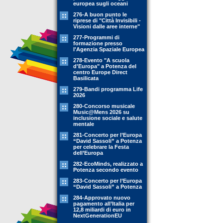
europea sugli oceani
276-A buon punto le
riprese di "Città Invisibili -
Visioni dalle aree interne"
277-Programmi di
formazione presso
l'Agenzia Spaziale Europea
278-Evento "A scuola
d'Europa" a Potenza del
centro Europe Direct
Basilicata
279-Bandi programma Life
2026
280-Concorso musicale
Music@Mens 2026 su
inclusione sociale e salute
mentale
281-Concerto per l’Europa
“David Sassoli” a Potenza
per celebrare la Festa
dell’Europa
282-EcoMinds, realizzato a
Potenza secondo evento
283-Concerto per l’Europa
“David Sassoli” a Potenza
284-Approvato nuovo
pagamento all’Italia per
12,8 miliardi di euro in
NextGenerationEU