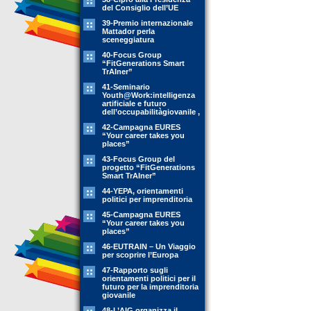
del Consiglio dell’UE
39-Premio internazionale
Mattador perla
sceneggiatura
40-Focus Group
“FitGenerations Smart
TrAIner”
41-Seminario
Youth@Work:intelligenza
artificiale e futuro
dell’occupabilitàgiovanile ,
42-Campagna EURES
“Your career takes you
places”
43-Focus Group del
progetto “FitGenerations
Smart TrAIner”
44-YEPA, orientamenti
politici per imprenditoria
45-Campagna EURES
“Your career takes you
places”
46-EUTRAIN – Un Viaggio
per scoprire l’Europa
47-Rapporto sugli
orientamenti politici per il
futuro per la imprenditoria
giovanile
48-L’AIG organizza il