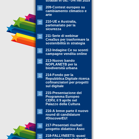
stradali in UE: -3% nel 2025
209-Contest europeo su
cambiamento climatico e
arte
210-UE e Australia,
partenariato per la
sicurezza
211-Serie di webinar
CreaSus per trasformare la
sostenibilità in strategia
212-Indagine Ce su sconti
campagne vendita online
213-Nuovo bando
NOPLANETB per la
biodiversità urbana
214-Fondo per la
Repubblica Digitale ricerca
cofinanziatori per progetti
sul digitale
215-Presentazione del
Programma Europeo
CERV, il 9 aprile nel
Palazzo della Cultura
216-A breve parte il nuovo
round di candidature
#DiscoverEU!
217-Presentati risultati
progetto didattico Asoc
218-FALLYNEETS: quasi