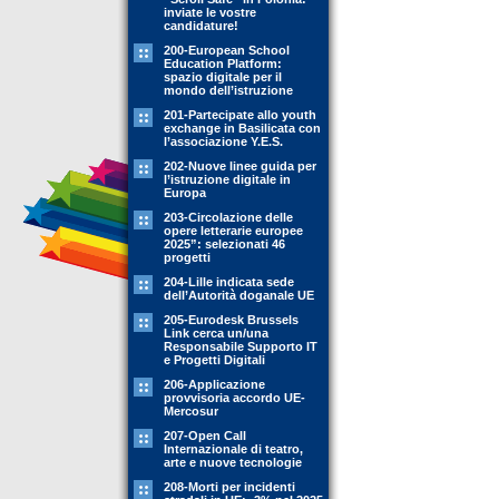
inviate le vostre
candidature!
200-European School
Education Platform:
spazio digitale per il
mondo dell’istruzione
201-Partecipate allo youth
exchange in Basilicata con
l’associazione Y.E.S.
202-Nuove linee guida per
l’istruzione digitale in
Europa
203-Circolazione delle
opere letterarie europee
2025”: selezionati 46
progetti
204-Lille indicata sede
dell’Autorità doganale UE
205-Eurodesk Brussels
Link cerca un/una
Responsabile Supporto IT
e Progetti Digitali
206-Applicazione
provvisoria accordo UE-
Mercosur
207-Open Call
Internazionale di teatro,
arte e nuove tecnologie
208-Morti per incidenti