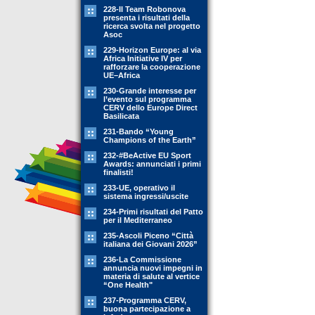
228-Il Team Robonova
presenta i risultati della
ricerca svolta nel progetto
Asoc
229-Horizon Europe: al via
Africa Initiative IV per
rafforzare la cooperazione
UE–Africa
230-Grande interesse per
l’evento sul programma
CERV dello Europe Direct
Basilicata
231-Bando “Young
Champions of the Earth”
232-#BeActive EU Sport
Awards: annunciati i primi
finalisti!
233-UE, operativo il
sistema ingressi/uscite
234-Primi risultati del Patto
per il Mediterraneo
235-Ascoli Piceno “Città
italiana dei Giovani 2026”
236-La Commissione
annuncia nuovi impegni in
materia di salute al vertice
“One Health"
237-Programma CERV,
buona partecipazione a