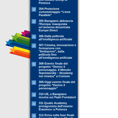
Potenza
304-Proiezione
cortometraggio “Linee
Parallele”
305-Baragiano abbraccia
l’Europa: inaugurata
un’antenna decentrata
Europe Direct
306-Dalla pellicola
all’intelligenza artificiale
307-Cinema, innovazione e
formazione con
"Ibridazioni", dalla
pellicola fino
all'intelligenza artificiale
308-Evento finale del
progetto “Dentro il
personaggio. Il Metodo
Stanislavskij – Strasberg
nel cinema” a Crotone
309-Oggi evento finale del
progetto “Dentro il
personaggio”
310-UE, a Baragiano
mostra sui Padri Fondatori
311-Qualis Academy
protagonista dell'evento
Erasmus+ a Potenza
312-Entra nella fase finale