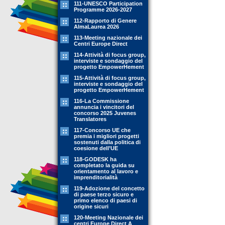
111-UNESCO Participation
Programme 2026-2027
112-Rapporto di Genere
AlmaLaurea 2026
113-Meeting nazionale dei
Centri Europe Direct
114-Attività di focus group,
interviste e sondaggio del
progetto EmpowerHement
115-Attività di focus group,
interviste e sondaggio del
progetto EmpowerHement
116-La Commissione
annuncia i vincitori del
concorso 2025 Juvenes
Translatores
117-Concorso UE che
premia i migliori progetti
sostenuti dalla politica di
coesione dell’UE
118-GODESK ha
completato la guida su
orientamento al lavoro e
imprenditorialità
119-Adozione del concetto
di paese terzo sicuro e
primo elenco di paesi di
origine sicuri
120-Meeting Nazionale dei
centri Europe Direct A