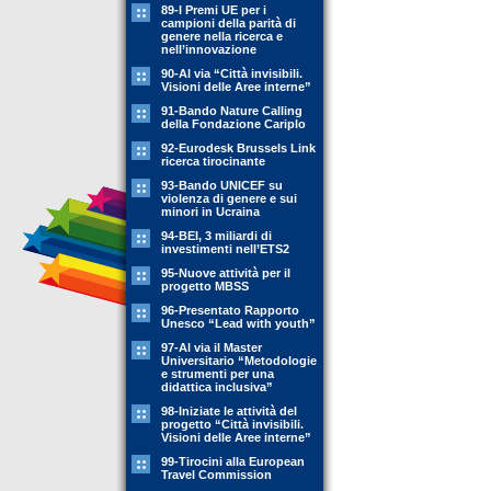
89-l Premi UE per i
campioni della parità di
genere nella ricerca e
nell’innovazione
90-Al via “Città invisibili.
Visioni delle Aree interne”
91-Bando Nature Calling
della Fondazione Cariplo
92-Eurodesk Brussels Link
ricerca tirocinante
93-Bando UNICEF su
violenza di genere e sui
minori in Ucraina
94-BEI, 3 miliardi di
investimenti nell’ETS2
95-Nuove attività per il
progetto MBSS
96-Presentato Rapporto
Unesco “Lead with youth”
97-Al via il Master
Universitario “Metodologie
e strumenti per una
didattica inclusiva”
98-Iniziate le attività del
progetto “Città invisibili.
Visioni delle Aree interne”
99-Tirocini alla European
Travel Commission