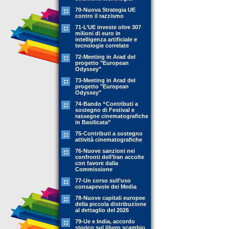
70-Nuova Strategia UE
contro il razzismo
71-L’UE investe oltre 307
milioni di euro in
intelligenza artificiale e
tecnologie correlate
72-Meeting in Arad del
progetto "European
Odyssey"
73-Meeting in Arad del
progetto "European
Odyssey"
74-Bando “Contributi a
sostegno di Festival e
rassegne cinematografiche
in Basilicata”
75-Contributi a sostegno
attività cinematografiche
76-Nuove sanzioni nei
confronti dell’Iran accolte
con favore dalla
Commissione
77-Un corso sull’uso
consapevole dei Media
78-Nuove capitali europee
della piccola distribuzione
al dettaglio del 2026
79-Ue e India, accordo
storico sul libero scambio