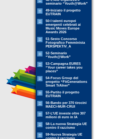
seminario “Youth@Work”
49-Iniziato il progetto
EUTRAIN
50-I talenti europei
emergenti celebrati ai
Music Moves Europe
Awards 2026
51-Sesto Concorso
Fotografico Femminista
PERSPEKTIV_A
52-Seminario
“Youth@Work”
53-Campagna EURES
“Your career takes you
places”
54-Focus Group del
progetto “FitGenerations
Smart TrAIner”
55-Partito il progetto
EUTRAIN
56-Bando per 370 tirocini
MAECI-MUR-CRUI
57-L’UE investe oltre 307
milioni di euro in IA
58-La nuova Strategia UE
contro il razzismo
59-Nuova Strategia UE
contro il razzismo