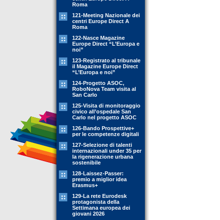
Roma
121-Meeting Nazionale dei
centri Europe Direct A
Roma
122-Nasce Magazine
Europe Direct “L’Europa e
noi”
123-Registrato al tribunale
il Magazine Europe Direct
“L’Europa e noi”
124-Progetto ASOC,
RoboNova Team visita al
San Carlo
125-Visita di monitoraggio
civico all’ospedale San
Carlo nel progetto ASOC
126-Bando Prospettive+
per le competenze digitali
127-Selezione di talenti
internazionali under 35 per
la rigenerazione urbana
sostenibile
128-Laissez-Passer:
premio a miglior idea
Erasmus+
129-La rete Eurodesk
protagonista della
Settimana europea dei
giovani 2026