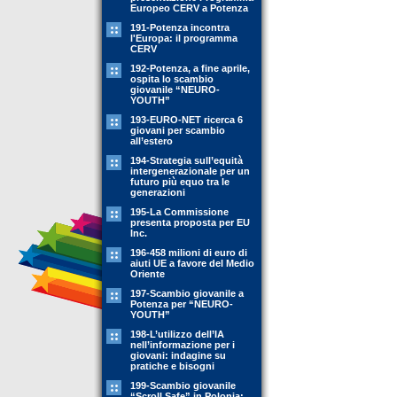
Europeo CERV a Potenza
191-Potenza incontra
l'Europa: il programma
CERV
192-Potenza, a fine aprile,
ospita lo scambio
giovanile “NEURO-
YOUTH”
193-EURO-NET ricerca 6
giovani per scambio
all’estero
194-Strategia sull’equità
intergenerazionale per un
futuro più equo tra le
generazioni
195-La Commissione
presenta proposta per EU
Inc.
196-458 milioni di euro di
aiuti UE a favore del Medio
Oriente
197-Scambio giovanile a
Potenza per “NEURO-
YOUTH”
198-L’utilizzo dell’IA
nell’informazione per i
giovani: indagine su
pratiche e bisogni
199-Scambio giovanile
“Scroll Safe” in Polonia: