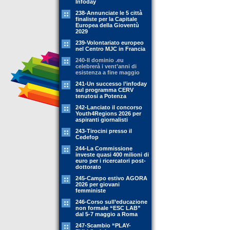
Infoday
238-Annunciate le 5 città
finaliste per la Capitale
Europea della Gioventù
2029
239-Volontariato europeo
nel Centro MJC in Francia
240-Il dominio .eu
celebrerà i vent’anni di
esistenza a fine maggio
241-Un successo l’infoday
sul programma CERV
tenutosi a Potenza
242-Lanciato il concorso
Youth4Regions 2026 per
aspiranti giornalisti
243-Tirocini presso il
Cedefop
244-La Commissione
investe quasi 400 milioni di
euro per i ricercatori post-
dottorato
245-Campo estivo AGORA
2026 per giovani
femministe
246-Corso sull’educazione
non formale “ESC LAB”
dal 5-7 maggio a Roma
247-Scambio “PLAY-