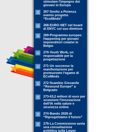
stimolare l’impegno dei
giovani in Europa
267-Svolto a Potenza
evento progetto
“EcoMinds”
268-EURO-NET nel board
di ENYC col suo direttore
269-Programma europeo
Happening per giovani
imprenditori creativi in
Belgio
270-Youth Work, un
responsabile per la
progettazione
271-Un successo la
manifestazione per
promuovere l’egame di
ECoMinds
272-Scambio Giovanile
“Resound Europe” a
Belgrado
273-63,2 milioni di euro per
sostenere l’innovazione
dell’IA nella salute e
sicurezza online
274-Bando 2026 di
“Riprogettiamo il futuro”
275-La Commissione avvia
una consultazione
pubblica sulla Legge