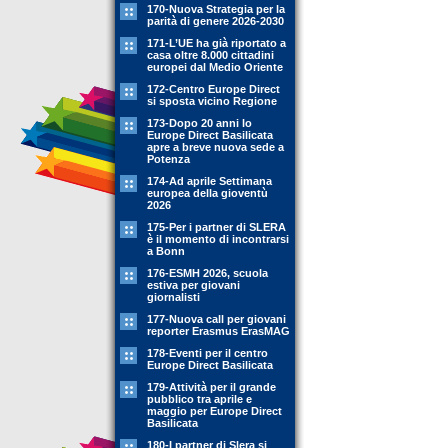
170-Nuova Strategia per la
parità di genere 2026-2030
171-L’UE ha già riportato a
casa oltre 8.000 cittadini
europei dal Medio Oriente
172-Centro Europe Direct
si sposta vicino Regione
173-Dopo 20 anni lo
Europe Direct Basilicata
apre a breve nuova sede a
Potenza
174-Ad aprile Settimana
europea della gioventù
2026
175-Per i partner di SLERA
è il momento di incontrarsi
a Bonn
176-ESMH 2026, scuola
estiva per giovani
giornalisti
177-Nuova call per giovani
reporter Erasmus ErasMAG
178-Eventi per il centro
Europe Direct Basilicata
179-Attività per il grande
pubblico tra aprile e
maggio per Europe Direct
Basilicata
180-I partner di Slera si