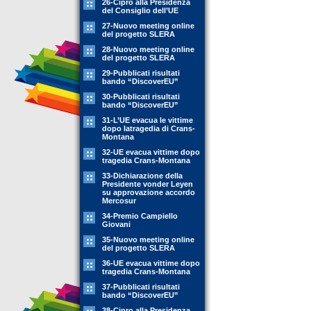
26-Cipro alla Presidenza
del Consiglio dell’UE
27-Nuovo meeting online
del progetto SLERA
28-Nuovo meeting online
del progetto SLERA
29-Pubblicati risultati
bando “DiscoverEU”
30-Pubblicati risultati
bando “DiscoverEU”
31-L’UE evacua le vittime
dopo latragedia di Crans-
Montana
32-UE evacua vittime dopo
tragedia Crans-Montana
33-Dichiarazione della
Presidente vonder Leyen
su approvazione accordo
Mercosur
34-Premio Campiello
Giovani
35-Nuovo meeting online
del progetto SLERA
36-UE evacua vittime dopo
tragedia Crans-Montana
37-Pubblicati risultati
bando “DiscoverEU”
38-Cipro alla Presidenza