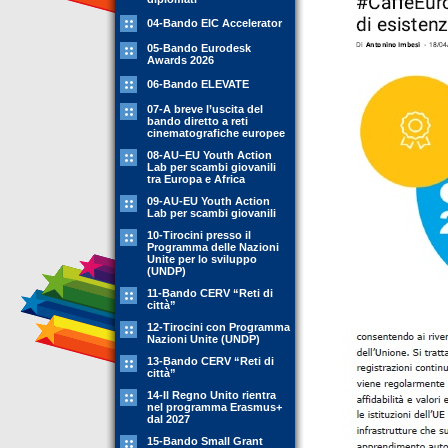
04-Bando EIC Accelerator
05-Bando Eurodesk
Awards 2026
06-Bando ELEVATE
07-A breve l’uscita del
bando diretto a reti
cinematografiche europee
08-AU–EU Youth Action
Lab per scambi giovanili
tra Europa e Africa
09-AU-EU Youth Action
Lab per scambi giovanili
10-Tirocini presso il
Programma delle Nazioni
Unite per lo sviluppo
(UNDP)
11-Bando CERV “Reti di
città”
12-Tirocini con Programma
Nazioni Unite (UNDP)
13-Bando CERV “Reti di
città”
14-Il Regno Unito rientra
nel programma Erasmus+
dal 2027
15-Bando Small Grant