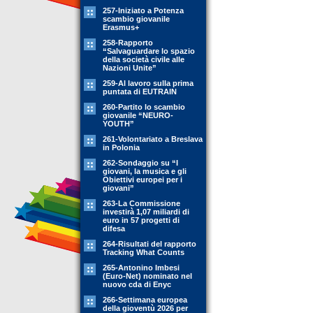
257-Iniziato a Potenza
scambio giovanile
Erasmus+
258-Rapporto
“Salvaguardare lo spazio
della società civile alle
Nazioni Unite”
259-Al lavoro sulla prima
puntata di EUTRAIN
260-Partito lo scambio
giovanile “NEURO-
YOUTH”
261-Volontariato a Breslava
in Polonia
262-Sondaggio su “I
giovani, la musica e gli
Obiettivi europei per i
giovani”
263-La Commissione
investirà 1,07 miliardi di
euro in 57 progetti di
difesa
264-Risultati del rapporto
Tracking What Counts
265-Antonino Imbesi
(Euro-Net) nominato nel
nuovo cda di Enyc
266-Settimana europea
della gioventù 2026 per