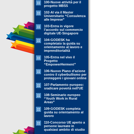
100-Nuove attività per il
progetto MBSS
102-Al via il Master
Universitario “Consulenza
alle Imprese”
103-Entra in vigore
l’accordo sul commercio
digitale UE-Singapore
104-GODESK ha
completato la guida su
orientamento al lavoro e
imprenditorialità
105-Entra nel vivo il
Progetto
“EmpowerHerment”
106-Nuovo Piano d’azione
contro il cyberbullismo per
proteggere i giovani online
107-Parlamento europeo:
sradicare povertà nell’UE
108-Seminario europeo
“Youth Work in Rural
Areas”
109-GODESK completa
guida su orientamento al
lavoro
110-Concorso UE aperto a
persone laureate in
qualsiasi ambito di studio