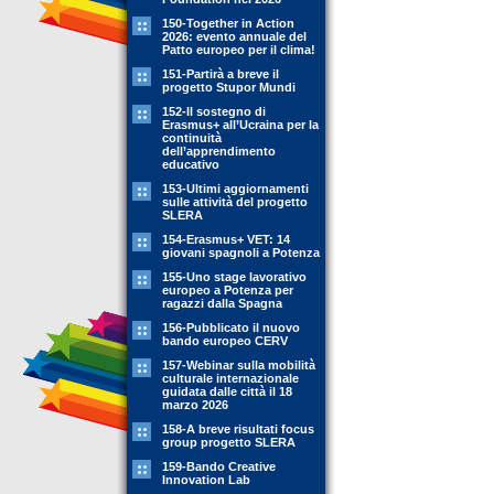
150-Together in Action
2026: evento annuale del
Patto europeo per il clima!
151-Partirà a breve il
progetto Stupor Mundi
152-Il sostegno di
Erasmus+ all’Ucraina per la
continuità
dell’apprendimento
educativo
153-Ultimi aggiornamenti
sulle attività del progetto
SLERA
154-Erasmus+ VET: 14
giovani spagnoli a Potenza
155-Uno stage lavorativo
europeo a Potenza per
ragazzi dalla Spagna
156-Pubblicato il nuovo
bando europeo CERV
157-Webinar sulla mobilità
culturale internazionale
guidata dalle città il 18
marzo 2026
158-A breve risultati focus
group progetto SLERA
159-Bando Creative
Innovation Lab