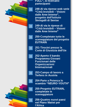
FULL”, si ricercano
partecipanti
248-Al via riprese web serie
“Città Invisibili – Visioni
dalle Aree Interne”,
progetto dell’Istituto
Sinisgalli di Senise
249-Al via le riprese di
“Città Invisibili – Visioni
dalle Aree Interne”
250-Completate tutte le
sceneggiature del progetto
EUTRAIN
251-Tirocini presso la
Corte di Giustizia dell’Ue
252-Aperto il bando
Programma Giovani
Funzionari delle
Organizzazioni
Internazionali
253-Campo di lavoro a
Terfens in Austria
254-Parte a Potenza lo
scambio “NEURO-YOUTH”
255-Progetto EUTRAIN,
completate le
sceneggiature
256-Quattro nuovi paesi
nel Piano Mattei per
l’Africa