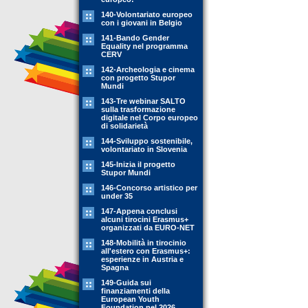
140-Volontariato europeo
con i giovani in Belgio
141-Bando Gender
Equality nel programma
CERV
142-Archeologia e cinema
con progetto Stupor
Mundi
143-Tre webinar SALTO
sulla trasformazione
digitale nel Corpo europeo
di solidarietà
144-Sviluppo sostenibile,
volontariato in Slovenia
145-Inizia il progetto
Stupor Mundi
146-Concorso artistico per
under 35
147-Appena conclusi
alcuni tirocini Erasmus+
organizzati da EURO-NET
148-Mobilità in tirocinio
all'estero con Erasmus+:
esperienze in Austria e
Spagna
149-Guida sui
finanziamenti della
European Youth
Foundation nel 2026