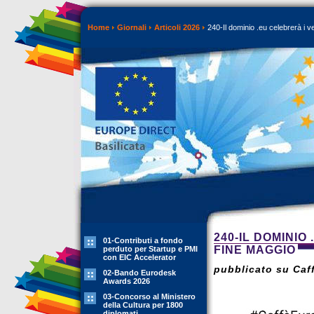
Home
Giornali
Articoli 2026
240-Il dominio .eu celebrerà i v
240-IL DOMINIO
01-Contributi a fondo
FINE MAGGIO
perduto per Startup e PMI
con EIC Accelerator
pubblicato su Caff
02-Bando Eurodesk
Awards 2026
03-Concorso al Ministero
della Cultura per 1800
diplomati