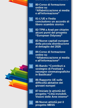
80-Corso di formazione
online su
“Alfabetizzazione ai media
e all’informazione”
81-L’UE e l’India
concludono un accordo di
libero scambio storico
82-TPM a Arad per chiarire
alcuni punti del progetto
“European Odyssey”
83-Nuove capitali europee
della piccola distribuzione
al dettaglio del 2026
84-Corso di formazione
online su
“Alfabetizzazione ai media
e all’informazione”
85-Bando “Contributi a
sostegno di Festival e
rassegne cinematografiche
in Basilicata”
86-Rapporto UE sulle
difficoltà abitative dei
giovani europei
87-Iniziate le attività del
progetto “Città invisibili.
Visioni delle Aree interne”
88-Nuove attività per il
progetto MBSS