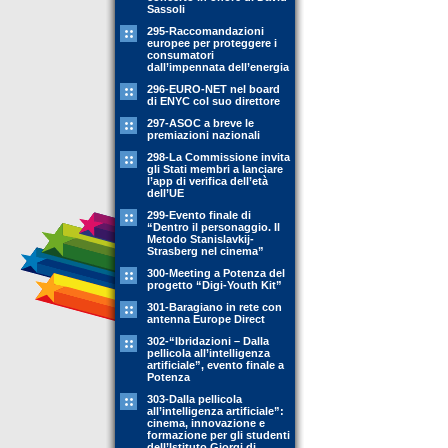
Sassoli
295-Raccomandazioni
europee per proteggere i
consumatori
dall’impennata dell’energia
296-EURO-NET nel board
di ENYC col suo direttore
297-ASOC a breve le
premiazioni nazionali
298-La Commissione invita
gli Stati membri a lanciare
l’app di verifica dell’età
dell’UE
299-Evento finale di
“Dentro il personaggio. Il
Metodo Stanislavkij-
Strasberg nel cinema”
300-Meeting a Potenza del
progetto “Digi-Youth Kit”
301-Baragiano in rete con
antenna Europe Direct
302-“Ibridazioni – Dalla
pellicola all’intelligenza
artificiale”, evento finale a
Potenza
303-Dalla pellicola
all’intelligenza artificiale”:
cinema, innovazione e
formazione per gli studenti
dell’Istituto Giorgi di