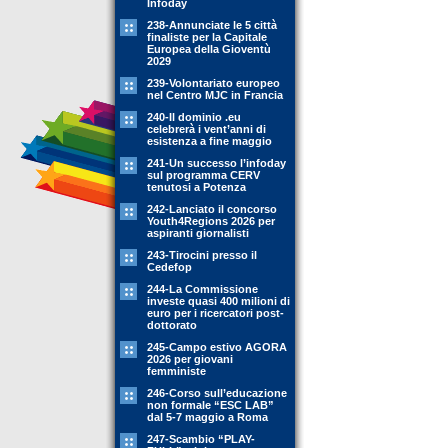
Infoday
238-Annunciate le 5 città
finaliste per la Capitale
Europea della Gioventù
2029
239-Volontariato europeo
nel Centro MJC in Francia
240-Il dominio .eu
celebrerà i vent’anni di
esistenza a fine maggio
241-Un successo l’infoday
sul programma CERV
tenutosi a Potenza
242-Lanciato il concorso
Youth4Regions 2026 per
aspiranti giornalisti
243-Tirocini presso il
Cedefop
244-La Commissione
investe quasi 400 milioni di
euro per i ricercatori post-
dottorato
245-Campo estivo AGORA
2026 per giovani
femministe
246-Corso sull’educazione
non formale “ESC LAB”
dal 5-7 maggio a Roma
247-Scambio “PLAY-