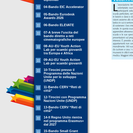
04-Bando EIC Accelerator
05-Bando Eurodesk
Awards 2026
06-Bando ELEVATE
07-A breve l’uscita del
bando diretto a reti
cinematografiche europee
08-AU–EU Youth Action
Lab per scambi giovanili
tra Europa e Africa
09-AU-EU Youth Action
Lab per scambi giovanili
10-Tirocini presso il
Programma delle Nazioni
Unite per lo sviluppo
(UNDP)
11-Bando CERV “Reti di
città”
12-Tirocini con Programma
Nazioni Unite (UNDP)
13-Bando CERV “Reti di
città”
14-Il Regno Unito rientra
nel programma Erasmus+
dal 2027
15-Bando Small Grant