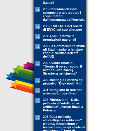
Sassoli
295-Raccomandazioni
europee per proteggere i
consumatori
dall’impennata dell’energia
296-EURO-NET nel board
di ENYC col suo direttore
297-ASOC a breve le
premiazioni nazionali
298-La Commissione invita
gli Stati membri a lanciare
l’app di verifica dell’età
dell’UE
299-Evento finale di
“Dentro il personaggio. Il
Metodo Stanislavkij-
Strasberg nel cinema”
300-Meeting a Potenza del
progetto “Digi-Youth Kit”
301-Baragiano in rete con
antenna Europe Direct
302-“Ibridazioni – Dalla
pellicola all’intelligenza
artificiale”, evento finale a
Potenza
303-Dalla pellicola
all’intelligenza artificiale”:
cinema, innovazione e
formazione per gli studenti
dell’Istituto Giorgi di