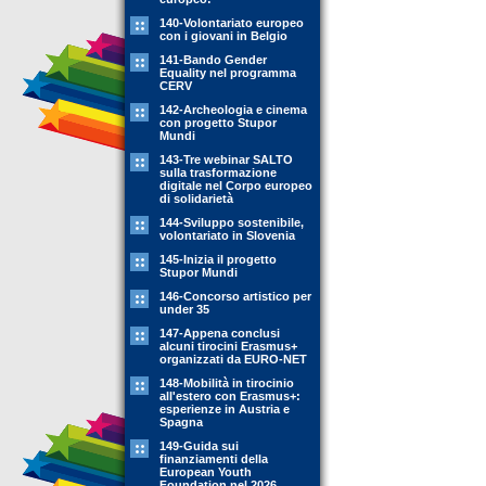
140-Volontariato europeo
con i giovani in Belgio
141-Bando Gender
Equality nel programma
CERV
142-Archeologia e cinema
con progetto Stupor
Mundi
143-Tre webinar SALTO
sulla trasformazione
digitale nel Corpo europeo
di solidarietà
144-Sviluppo sostenibile,
volontariato in Slovenia
145-Inizia il progetto
Stupor Mundi
146-Concorso artistico per
under 35
147-Appena conclusi
alcuni tirocini Erasmus+
organizzati da EURO-NET
148-Mobilità in tirocinio
all'estero con Erasmus+:
esperienze in Austria e
Spagna
149-Guida sui
finanziamenti della
European Youth
Foundation nel 2026