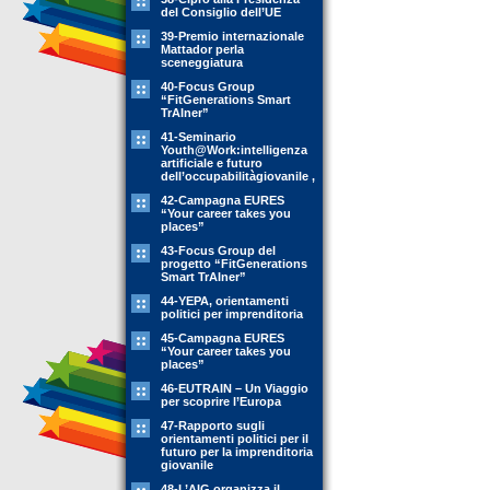
del Consiglio dell’UE
39-Premio internazionale
Mattador perla
sceneggiatura
40-Focus Group
“FitGenerations Smart
TrAIner”
41-Seminario
Youth@Work:intelligenza
artificiale e futuro
dell’occupabilitàgiovanile ,
42-Campagna EURES
“Your career takes you
places”
43-Focus Group del
progetto “FitGenerations
Smart TrAIner”
44-YEPA, orientamenti
politici per imprenditoria
45-Campagna EURES
“Your career takes you
places”
46-EUTRAIN – Un Viaggio
per scoprire l’Europa
47-Rapporto sugli
orientamenti politici per il
futuro per la imprenditoria
giovanile
48-L’AIG organizza il