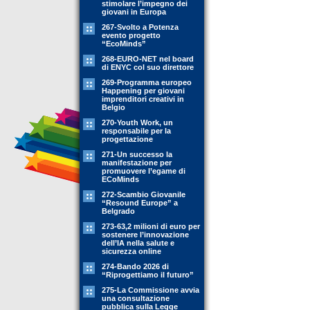
stimolare l’impegno dei
giovani in Europa
267-Svolto a Potenza
evento progetto
“EcoMinds”
268-EURO-NET nel board
di ENYC col suo direttore
269-Programma europeo
Happening per giovani
imprenditori creativi in
Belgio
270-Youth Work, un
responsabile per la
progettazione
271-Un successo la
manifestazione per
promuovere l’egame di
ECoMinds
272-Scambio Giovanile
“Resound Europe” a
Belgrado
273-63,2 milioni di euro per
sostenere l’innovazione
dell’IA nella salute e
sicurezza online
274-Bando 2026 di
“Riprogettiamo il futuro”
275-La Commissione avvia
una consultazione
pubblica sulla Legge