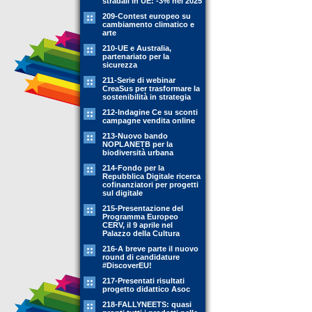
stradali in UE: -3% nel 2025
209-Contest europeo su
cambiamento climatico e
arte
210-UE e Australia,
partenariato per la
sicurezza
211-Serie di webinar
CreaSus per trasformare la
sostenibilità in strategia
212-Indagine Ce su sconti
campagne vendita online
213-Nuovo bando
NOPLANETB per la
biodiversità urbana
214-Fondo per la
Repubblica Digitale ricerca
cofinanziatori per progetti
sul digitale
215-Presentazione del
Programma Europeo
CERV, il 9 aprile nel
Palazzo della Cultura
216-A breve parte il nuovo
round di candidature
#DiscoverEU!
217-Presentati risultati
progetto didattico Asoc
218-FALLYNEETS: quasi