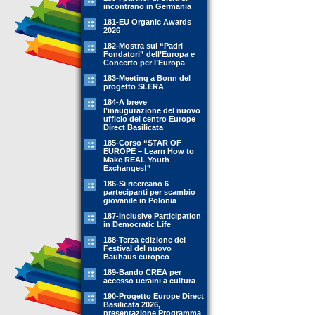
incontrano in Germania
181-EU Organic Awards
2026
182-Mostra sui “Padri
Fondatori” dell’Europa e
Concerto per l’Europa
183-Meeting a Bonn del
progetto SLERA
184-A breve
l’inaugurazione del nuovo
ufficio del centro Europe
Direct Basilicata
185-Corso “STAR OF
EUROPE – Learn How to
Make REAL Youth
Exchanges!”
186-Si ricercano 6
partecipanti per scambio
giovanile in Polonia
187-Inclusive Participation
in Democratic Life
188-Terza edizione del
Festival del nuovo
Bauhaus europeo
189-Bando CREA per
accesso ucraini a cultura
190-Progetto Europe Direct
Basilicata 2026,
presentazione Programma