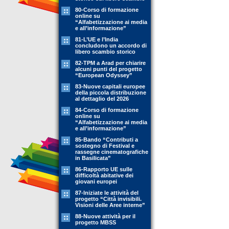
80-Corso di formazione
online su
“Alfabetizzazione ai media
e all’informazione”
81-L’UE e l’India
concludono un accordo di
libero scambio storico
82-TPM a Arad per chiarire
alcuni punti del progetto
“European Odyssey”
83-Nuove capitali europee
della piccola distribuzione
al dettaglio del 2026
84-Corso di formazione
online su
“Alfabetizzazione ai media
e all’informazione”
85-Bando “Contributi a
sostegno di Festival e
rassegne cinematografiche
in Basilicata”
86-Rapporto UE sulle
difficoltà abitative dei
giovani europei
87-Iniziate le attività del
progetto “Città invisibili.
Visioni delle Aree interne”
88-Nuove attività per il
progetto MBSS