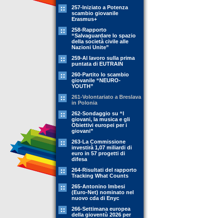
257-Iniziato a Potenza
scambio giovanile
Erasmus+
258-Rapporto
“Salvaguardare lo spazio
della società civile alle
Nazioni Unite”
259-Al lavoro sulla prima
puntata di EUTRAIN
260-Partito lo scambio
giovanile “NEURO-
YOUTH”
261-Volontariato a Breslava
in Polonia
262-Sondaggio su “I
giovani, la musica e gli
Obiettivi europei per i
giovani”
263-La Commissione
investirà 1,07 miliardi di
euro in 57 progetti di
difesa
264-Risultati del rapporto
Tracking What Counts
265-Antonino Imbesi
(Euro-Net) nominato nel
nuovo cda di Enyc
266-Settimana europea
della gioventù 2026 per