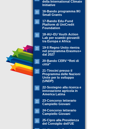
della International Climate
Initiative
16-Bando programma IKI
Small Grants
17-Bando Edu-Fund
Platform di UniCredit
Foundation
18-AU–EU Youth Action
Lab per scambi giovanili
tra Europa e Africa
19-Il Regno Unito rientra
nel programma Erasmus+
dal 2027
20-Bando CERV “Reti di
città”
21-Tirocini presso il
Programma delle Nazioni
Unite per lo sviluppo
(UNDP)
22-Sostegno alla ricerca e
innovazione agricola in
America Latina
23-Concorso letterario
Campiello Giovani
24-Concorso letterario
Campiello Giovani
25-Cipro alla Presidenza
del Consiglio dell’UE