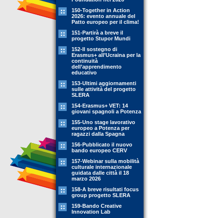
150-Together in Action
2026: evento annuale del
Patto europeo per il clima!
151-Partirà a breve il
progetto Stupor Mundi
152-Il sostegno di
Erasmus+ all’Ucraina per la
continuità
dell’apprendimento
educativo
153-Ultimi aggiornamenti
sulle attività del progetto
SLERA
154-Erasmus+ VET: 14
giovani spagnoli a Potenza
155-Uno stage lavorativo
europeo a Potenza per
ragazzi dalla Spagna
156-Pubblicato il nuovo
bando europeo CERV
157-Webinar sulla mobilità
culturale internazionale
guidata dalle città il 18
marzo 2026
158-A breve risultati focus
group progetto SLERA
159-Bando Creative
Innovation Lab