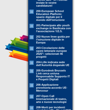
inviate le vostre
candidature!
200-European School
Education Platform:
spazio digitale per il
mondo dell’istruzione
201-Partecipate allo youth
exchange in Basilicata con
l’associazione Y.E.S.
202-Nuove linee guida per
l’istruzione digitale in
Europa
203-Circolazione delle
opere letterarie europee
2025”: selezionati 46
progetti
204-Lille indicata sede
dell’Autorità doganale UE
205-Eurodesk Brussels
Link cerca un/una
Responsabile Supporto IT
e Progetti Digitali
206-Applicazione
provvisoria accordo UE-
Mercosur
207-Open Call
Internazionale di teatro,
arte e nuove tecnologie
208-Morti per incidenti