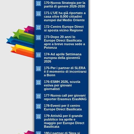
170-Nuova Strategia per la
parità di genere 2026-2030
171-L’UE ha già riportato a
casa oltre 8.000 cittadini
europei dal Medio Oriente
172-Centro Europe Direct
si sposta vicino Regione
173-Dopo 20 anni lo
Europe Direct Basilicata
apre a breve nuova sede a
Potenza
174-Ad aprile Settimana
europea della gioventù
2026
175-Per i partner di SLERA
è il momento di incontrarsi
a Bonn
176-ESMH 2026, scuola
estiva per giovani
giornalisti
177-Nuova call per giovani
reporter Erasmus ErasMAG
178-Eventi per il centro
Europe Direct Basilicata
179-Attività per il grande
pubblico tra aprile e
maggio per Europe Direct
Basilicata
180-I partner di Slera si