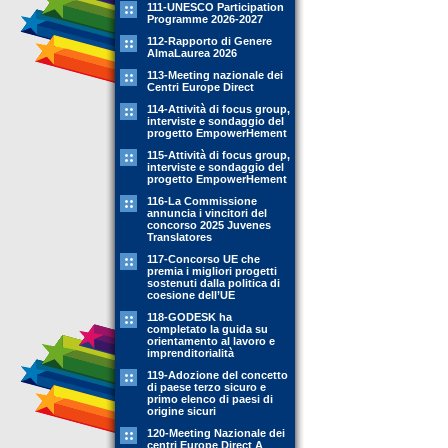
111-UNESCO Participation
Programme 2026-2027
112-Rapporto di Genere
AlmaLaurea 2026
113-Meeting nazionale dei
Centri Europe Direct
114-Attività di focus group,
interviste e sondaggio del
progetto EmpowerHement
115-Attività di focus group,
interviste e sondaggio del
progetto EmpowerHement
116-La Commissione
annuncia i vincitori del
concorso 2025 Juvenes
Translatores
117-Concorso UE che
premia i migliori progetti
sostenuti dalla politica di
coesione dell’UE
118-GODESK ha
completato la guida su
orientamento al lavoro e
imprenditorialità
119-Adozione del concetto
di paese terzo sicuro e
primo elenco di paesi di
origine sicuri
120-Meeting Nazionale dei
centri Europe Direct A