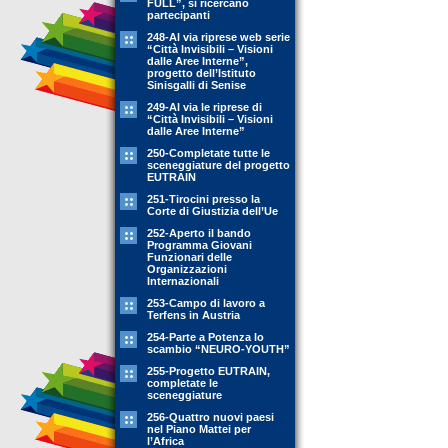
FULL”, si ricercano
partecipanti
248-Al via riprese web serie
“Città Invisibili – Visioni
dalle Aree Interne”,
progetto dell’Istituto
Sinisgalli di Senise
249-Al via le riprese di
“Città Invisibili – Visioni
dalle Aree Interne”
250-Completate tutte le
sceneggiature del progetto
EUTRAIN
251-Tirocini presso la
Corte di Giustizia dell’Ue
252-Aperto il bando
Programma Giovani
Funzionari delle
Organizzazioni
Internazionali
253-Campo di lavoro a
Terfens in Austria
254-Parte a Potenza lo
scambio “NEURO-YOUTH”
255-Progetto EUTRAIN,
completate le
sceneggiature
256-Quattro nuovi paesi
nel Piano Mattei per
l’Africa