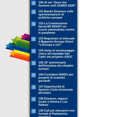
130-Al via “Seize the
Summer with EURES 2026”
131-Bando Erasmus sulle
sperimentazioni di
politiche europee
132-La Commissione
lancia BE READY un
nuovo partenariato contro
le pandemie
133-Registrato al tribunale
il Magazine Europe Direct
“L’Europa e noi”
134-Visita di monitoraggio
civico all’ospedale San
Carlo nel progetto ASOC
135-15° anniversario
dell’Iniziativa dei cittadini
europei
136-Contributi MAECI per
progetti di scambio
giovanili
137-Opportunità di
Servizio Civile Universale
all’estero
138-Erasmus, ragazzi
lucani a Vienna e Las
Palmas
139-Call per educatori non
formali al Parlamento
europeo!