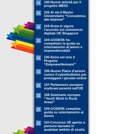
100-Nuove attività per il
progetto MBSS
102-Al via il Master
Universitario “Consulenza
alle Imprese”
103-Entra in vigore
l’accordo sul commercio
digitale UE-Singapore
104-GODESK ha
completato la guida su
orientamento al lavoro e
imprenditorialità
105-Entra nel vivo il
Progetto
“EmpowerHerment”
106-Nuovo Piano d’azione
contro il cyberbullismo per
proteggere i giovani online
107-Parlamento europeo:
sradicare povertà nell’UE
108-Seminario europeo
“Youth Work in Rural
Areas”
109-GODESK completa
guida su orientamento al
lavoro
110-Concorso UE aperto a
persone laureate in
qualsiasi ambito di studio