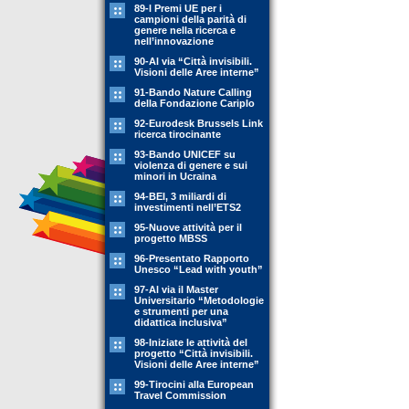
89-l Premi UE per i
campioni della parità di
genere nella ricerca e
nell’innovazione
90-Al via “Città invisibili.
Visioni delle Aree interne”
91-Bando Nature Calling
della Fondazione Cariplo
92-Eurodesk Brussels Link
ricerca tirocinante
93-Bando UNICEF su
violenza di genere e sui
minori in Ucraina
94-BEI, 3 miliardi di
investimenti nell’ETS2
95-Nuove attività per il
progetto MBSS
96-Presentato Rapporto
Unesco “Lead with youth”
97-Al via il Master
Universitario “Metodologie
e strumenti per una
didattica inclusiva”
98-Iniziate le attività del
progetto “Città invisibili.
Visioni delle Aree interne”
99-Tirocini alla European
Travel Commission