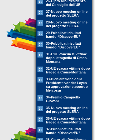
26-Cipro alla Presidenza
del Consiglio dell’UE
27-Nuovo meeting online
del progetto SLERA
28-Nuovo meeting online
del progetto SLERA
29-Pubblicati risultati
bando “DiscoverEU”
30-Pubblicati risultati
bando “DiscoverEU”
31-L’UE evacua le vittime
dopo latragedia di Crans-
Montana
32-UE evacua vittime dopo
tragedia Crans-Montana
33-Dichiarazione della
Presidente vonder Leyen
su approvazione accordo
Mercosur
34-Premio Campiello
Giovani
35-Nuovo meeting online
del progetto SLERA
36-UE evacua vittime dopo
tragedia Crans-Montana
37-Pubblicati risultati
bando “DiscoverEU”
38-Cipro alla Presidenza