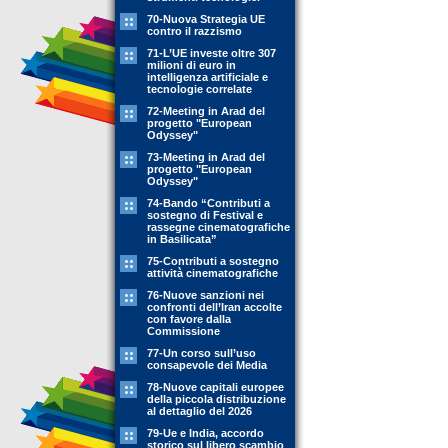
70-Nuova Strategia UE
contro il razzismo
71-L’UE investe oltre 307
milioni di euro in
intelligenza artificiale e
tecnologie correlate
72-Meeting in Arad del
progetto "European
Odyssey"
73-Meeting in Arad del
progetto "European
Odyssey"
74-Bando “Contributi a
sostegno di Festival e
rassegne cinematografiche
in Basilicata”
75-Contributi a sostegno
attività cinematografiche
76-Nuove sanzioni nei
confronti dell’Iran accolte
con favore dalla
Commissione
77-Un corso sull’uso
consapevole dei Media
78-Nuove capitali europee
della piccola distribuzione
al dettaglio del 2026
79-Ue e India, accordo
storico sul libero scambio