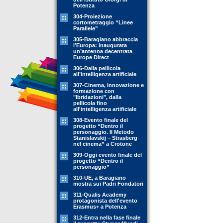
Potenza
304-Proiezione
cortometraggio “Linee
Parallele”
305-Baragiano abbraccia
l’Europa: inaugurata
un’antenna decentrata
Europe Direct
306-Dalla pellicola
all’intelligenza artificiale
307-Cinema, innovazione e
formazione con
"Ibridazioni", dalla
pellicola fino
all'intelligenza artificiale
308-Evento finale del
progetto “Dentro il
personaggio. Il Metodo
Stanislavskij – Strasberg
nel cinema” a Crotone
309-Oggi evento finale del
progetto “Dentro il
personaggio”
310-UE, a Baragiano
mostra sui Padri Fondatori
311-Qualis Academy
protagonista dell'evento
Erasmus+ a Potenza
312-Entra nella fase finale