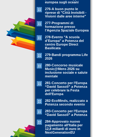
europea sugli oceani
276-A buon punto le
riprese di "Città Invisibili -
Visioni dalle aree interne"
277-Programmi di
formazione presso
l'Agenzia Spaziale Europea
278-Evento "A scuola
d'Europa" a Potenza del
centro Europe Direct
Basilicata
279-Bandi programma Life
2026
280-Concorso musicale
Music@Mens 2026 su
inclusione sociale e salute
mentale
281-Concerto per l’Europa
“David Sassoli” a Potenza
per celebrare la Festa
dell’Europa
282-EcoMinds, realizzato a
Potenza secondo evento
283-Concerto per l’Europa
“David Sassoli” a Potenza
284-Approvato nuovo
pagamento all’Italia per
12,8 miliardi di euro in
NextGenerationEU