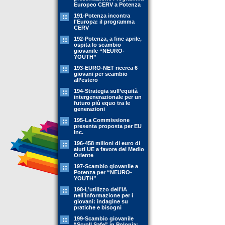
Europeo CERV a Potenza
191-Potenza incontra
l'Europa: il programma
CERV
192-Potenza, a fine aprile,
ospita lo scambio
giovanile “NEURO-
YOUTH”
193-EURO-NET ricerca 6
giovani per scambio
all’estero
194-Strategia sull’equità
intergenerazionale per un
futuro più equo tra le
generazioni
195-La Commissione
presenta proposta per EU
Inc.
196-458 milioni di euro di
aiuti UE a favore del Medio
Oriente
197-Scambio giovanile a
Potenza per “NEURO-
YOUTH”
198-L’utilizzo dell’IA
nell’informazione per i
giovani: indagine su
pratiche e bisogni
199-Scambio giovanile
“Scroll Safe” in Polonia: