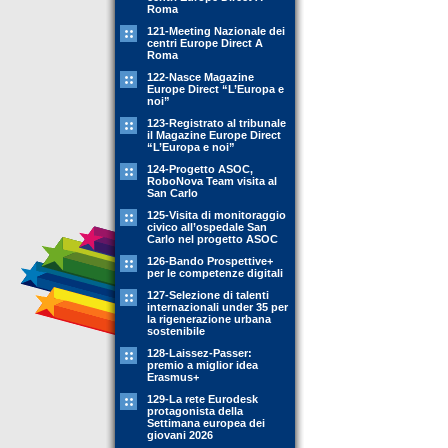
Roma
121-Meeting Nazionale dei
centri Europe Direct A
Roma
122-Nasce Magazine
Europe Direct “L’Europa e
noi”
123-Registrato al tribunale
il Magazine Europe Direct
“L’Europa e noi”
124-Progetto ASOC,
RoboNova Team visita al
San Carlo
125-Visita di monitoraggio
civico all’ospedale San
Carlo nel progetto ASOC
126-Bando Prospettive+
per le competenze digitali
127-Selezione di talenti
internazionali under 35 per
la rigenerazione urbana
sostenibile
128-Laissez-Passer:
premio a miglior idea
Erasmus+
129-La rete Eurodesk
protagonista della
Settimana europea dei
giovani 2026