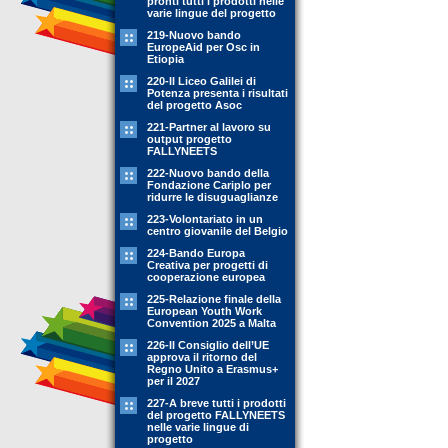
pronti tutti i prodotti nelle
varie lingue del progetto
219-Nuovo bando
EuropeAid per Osc in
Etiopia
220-Il Liceo Galilei di
Potenza presenta i risultati
del progetto Asoc
221-Partner al lavoro su
output progetto
FALLYNEETS
222-Nuovo bando della
Fondazione Cariplo per
ridurre le disuguaglianze
223-Volontariato in un
centro giovanile del Belgio
224-Bando Europa
Creativa per progetti di
cooperazione europea
225-Relazione finale della
European Youth Work
Convention 2025 a Malta
226-Il Consiglio dell’UE
approva il ritorno del
Regno Unito a Erasmus+
per il 2027
227-A breve tutti i prodotti
del progetto FALLYNEETS
nelle varie lingue di
progetto