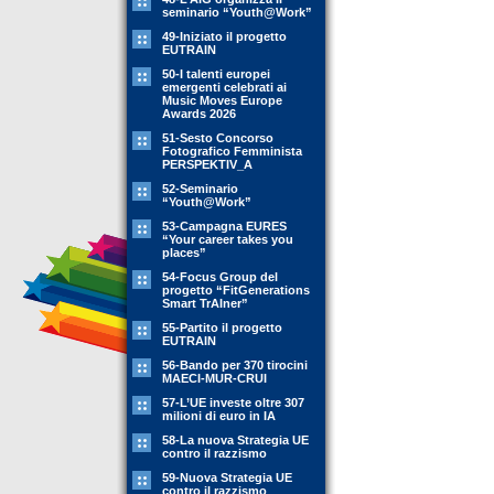
seminario “Youth@Work”
49-Iniziato il progetto
EUTRAIN
50-I talenti europei
emergenti celebrati ai
Music Moves Europe
Awards 2026
51-Sesto Concorso
Fotografico Femminista
PERSPEKTIV_A
52-Seminario
“Youth@Work”
53-Campagna EURES
“Your career takes you
places”
54-Focus Group del
progetto “FitGenerations
Smart TrAIner”
55-Partito il progetto
EUTRAIN
56-Bando per 370 tirocini
MAECI-MUR-CRUI
57-L’UE investe oltre 307
milioni di euro in IA
58-La nuova Strategia UE
contro il razzismo
59-Nuova Strategia UE
contro il razzismo