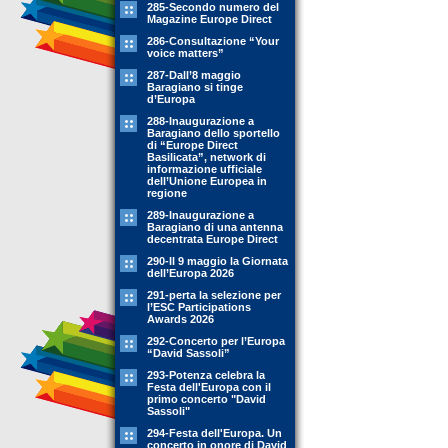
285-Secondo numero del
Magazine Europe Direct
286-Consultazione “Your
voice matters”
287-Dall’8 maggio
Baragiano si tinge
d’Europa
288-Inaugurazione a
Baragiano dello sportello
di “Europe Direct
Basilicata”, network di
informazione ufficiale
dell’Unione Europea in
regione
289-Inaugurazione a
Baragiano di una antenna
decentrata Europe Direct
290-Il 9 maggio la Giornata
dell’Europa 2026
291-perta la selezione per
l’ESC Participations
Awards 2026
292-Concerto per l’Europa
“David Sassoli”
293-Potenza celebra la
Festa dell'Europa con il
primo concerto "David
Sassoli"
294-Festa dell'Europa. Un
concerto in onore di David